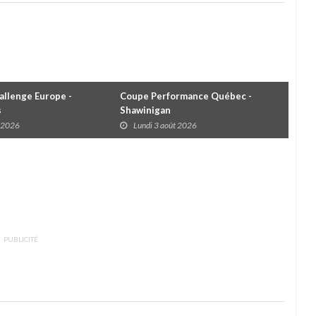
llenge Europe -
Coupe Performance Québec -
WRC
s
Shawinigan
Éta
t 2026
Lundi 3 août 2026
D
PUBLICITÉ