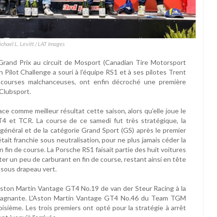
ichael L. Levitt / LAT Images
rand Prix au circuit de Mosport (Canadian Tire Motorsport
n Pilot Challenge a souri à l’équipe RS1 et à ses pilotes Trent
 courses malchanceuses, ont enfin décroché une première
 Clubsport.
ce comme meilleur résultat cette saison, alors qu’elle joue le
T4 et TCR. La course de ce samedi fut très stratégique, la
énéral et de la catégorie Grand Sport (GS) après le premier
tait franchie sous neutralisation, pour ne plus jamais céder la
fin de course. La Porsche RS1 faisait partie des huit voitures
uter un peu de carburant en fin de course, restant ainsi en tête
 sous drapeau vert.
ston Martin Vantage GT4 No.19 de van der Steur Racing à la
 gagnante. L'Aston Martin Vantage GT4 No.46 du Team TGM
isième. Les trois premiers ont opté pour la stratégie à arrêt