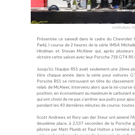
Crédit photo: M
Présentée ce samedi dans le cadre du Chevrolet G
Park), l course de 2 heures de la série IMSA Micheli
Hindman et Stevan McAleer qui, après plusieurs
victoire cette saison avec leur Porsche 718 GT4 RS
Jusqu’ici, l’équipe RS1 avait seulement une 2ème pla
titre chaque année dans la série pour voitures G
Porsche RS1 se retrouvant en tête du classement g
relais de McAleer, intervenu alors que la mi-course é
position, en économisant au maximum le carburant en 
qui ont choisi de ne pas s'arrêter aux puits pour ajo
pendant les 43 dernières minutes de course, toutes
Scott Andrews et Rory van der Steur ont amené l'A
deuxième place, à 2,537 secondes de la Porsche
pilotée par Matt Plumb et Paul Holton a terminé tro