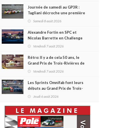
Journée de samedi au GP3R :
Tagliani décroche une première
victoire en Coupe Radical; des
Samedi 8 août 2026
courses très disputées dans
toutes les séries
Alexandre Fortin en SPC et
Nicolas Barrette en Challenge
Canada héros des premières
Vendredi 7 août 2026
courses du week-end au GP3R
Rétro: Il y a de cela 50 ans, le
Grand Prix de Trois-Rivières de
1976
Vendredi 7 août 2026
Les Sprints Omnifab font leurs
débuts au Grand Prix de Trois-
Rivières avec un format inspiré
Jeudi 6 août 2026
de Daytona