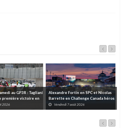
amedi au GP3R : Tagliani
Alexandre Fortin en SPC et Nicolas
Rétr
 première victoire en
Barrette en Challenge Canada héros
Pri
l; des courses très
des premières courses du week-end
ût 2026
Vendredi 7 août 2026
V
ns toutes les séries
au GP3R