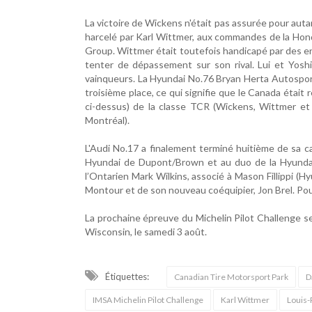
La victoire de Wickens n'était pas assurée pour au
harcelé par Karl Wittmer, aux commandes de la Hond
Group. Wittmer était toutefois handicapé par des en
tenter de dépassement sur son rival. Lui et Yosh
vainqueurs. La Hyundai No.76 Bryan Herta Autosport
troisième place, ce qui signifie que le Canada étai
ci-dessus) de la classe TCR (Wickens, Wittmer et 
Montréal).
L'Audi No.17 ​​a finalement terminé huitième de sa 
Hyundai de Dupont/Brown et au duo de la Hyundai
l’Ontarien Mark Wilkins, associé à Mason Fillippi (H
Montour et de son nouveau coéquipier, Jon Brel. Po
La prochaine épreuve du Michelin Pilot Challenge ser
Wisconsin, le samedi 3 août.
Étiquettes:
Canadian Tire Motorsport Park
D
IMSA Michelin Pilot Challenge
Karl Wittmer
Louis-