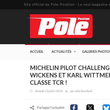
Site officiel de Pole-Position - Le seul magazin
ACCUEIL
ACTUALITÉS
GALERIES PHOTO
MICHELIN PILOT CHALLENG
WICKENS ET KARL WITTMER
CLASSE TCR !
Samedi 13 juillet 2024
par
Julie Bouchard
Partagez l'actualité