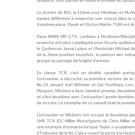
unique et sont passés en mode économie de carburant
La victoire de RS1, la 11ème pour Hindman et McAl
équipe différente à remporter une course dans la s
troisième place, Plumb et l'Aston Martin TGM ont é
Deux BMW M4 GT4, confiées à McAlister/Westphal
revanche été plus compliquée pour l’écurie québéco
le Québécois Jesse Lazare et l’Américain Michael d
de la 3ème position toutefois, le peloton des voitu
groupé au passage de la ligne d’arrivée.
En classe TCR, c’est un doublé canadien puisqu
Gottsacker, a décroché sa première victoire de la
No.33, devant Karl Wittmer et Dai Yoshihara. Lors
Mosport, Wickens a donc terminé premier, deuxième 
et a fini deuxième avec Gottsacker l'année dernière
de victoire. Le triomphe de ce samedi était le premie
Gottsacker et Wickens ont occupé la deuxième place
LMS TCR JDC-Miller MotorSports de Chris Miller et
une tournure étonnante lorsque Taylor a soudaineme
27 minutes de la fin. Cela a ouvert la porte à la Hyun