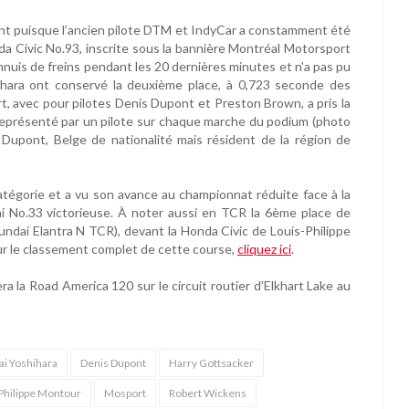
tant puisque l’ancien pilote DTM et IndyCar a constamment été
a Civic No.93, inscrite sous la bannière Montréal Motorsport
nuis de freins pendant les 20 dernières minutes et n'a pas pu
ihara ont conservé la deuxième place, à 0,723 seconde des
, avec pour pilotes Denis Dupont et Preston Brown, a pris la
t représenté par un pilote sur chaque marche du podium (photo
Dupont, Belge de nationalité mais résident de la région de
catégorie et a vu son avance au championnat réduite face à la
 No.33 victorieuse. À noter aussi en TCR la 6ème place de
yundai Elantra N TCR), devant la Honda Civic de Louis-Philippe
ur le classement complet de cette course,
cliquez ici
.
a la Road America 120 sur le circuit routier d’Elkhart Lake au
ai Yoshihara
Denis Dupont
Harry Gottsacker
Philippe Montour
Mosport
Robert Wickens