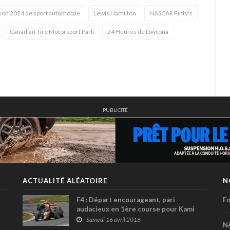
son 2024 de sport automobile
Lewis Hamilton
NASCAR Pinty's
Canadian Tire Motorsport Park
24 Heures de Daytona
PUBLICITÉ
ACTUALITÉ ALÉATOIRE
N
F4 : Départ encourageant, pari
Fo
audacieux en 1ère course pour Kami
Laliberté
Samedi 16 avril 2016
N