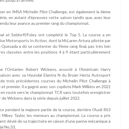
 jusqu'à l'arrivée.
eer en IMSA Michelin Pilot Challenge, est également la 6ème
érie, en autant d’épreuves cette saison tandis que, avec leur
tendu leur avance au premier rang du championnat.
 et Seldorff/Foley ont complété le Top 5. La course a en
ise Motorsports In Action, dont la McLaren Artura pilotée par
e Quesada a dû se contenter du 9ème rang final, pas très loin
res classées entre les positions 4 à 9 étant particulièrement
e l’Ontarien Robert Wickens, associé à l’Américain Harry
 saison avec sa Hyundai Elantra N du Bryan Herta Autosport
 de trois précédentes courses du Michelin Pilot Challenge à
et premier. Il a gagné avec son copilote Mark Wilkins en 2022
, en route vers le championnat TCR sans toutefois enregistrer
r de Wickens dans la série depuis juillet 2022.
 pendant la majeure partie de la course, derrière l'Audi RS3
 Mikey Taylor, les meneurs au championnat. La course a pris
nt dévié de sa trajectoire en raison d'une panne mécanique à
dai No.33.