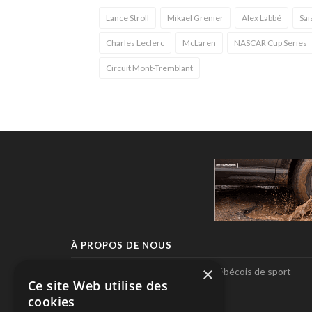
Lance Stroll
Mikael Grenier
Alex Labbé
Sai
Charles Leclerc
McLaren
NASCAR Cup Series
Circuit Mont-Tremblant
À PROPOS DE NOUS
×
Pole-Position, le seul magazine québécois de sport
Ce site Web utilise des
automobile.
cookies
SUIVEZ-NOUS