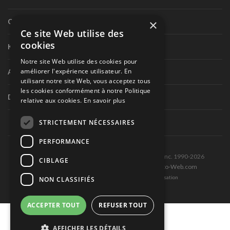
×
Circuit routier canadien
Ce site Web utilise des
cookies
Karting
Notre site Web utilise des cookies pour
améliorer l'expérience utilisateur. En
Autres séries nationales
utilisant notre site Web, vous acceptez tous
les cookies conformément à notre Politique
Divers
relative aux cookies.
En savoir plus
STRICTEMENT NÉCESSAIRES
PERFORMANCE
Tous droits réservés © Les Éditions Pole-Position inc. 1990-2026
CIBLAGE
Ce site est produit et hébergé par Montréal-Photo-Web.com
Politique de confidentialité et Conditions d’utilisation
NON CLASSIFIÉS
ACCEPTER TOUT
REFUSER TOUT
AFFICHER LES DÉTAILS