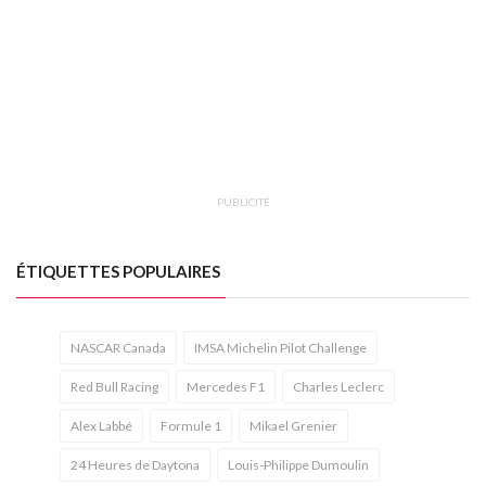
PUBLICITÉ
ÉTIQUETTES POPULAIRES
NASCAR Canada
IMSA Michelin Pilot Challenge
Red Bull Racing
Mercedes F1
Charles Leclerc
Alex Labbé
Formule 1
Mikael Grenier
24 Heures de Daytona
Louis-Philippe Dumoulin