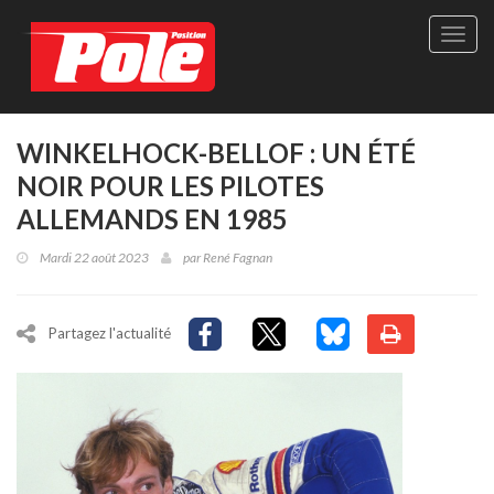
Site
officie
de
Pole-
Positi
Maga
WINKELHOCK-BELLOF : UN ÉTÉ
-
NOIR POUR LES PILOTES
Le
seul
ALLEMANDS EN 1985
maga
québé
Mardi 22 août 2023
par
René Fagnan
de
sport
autom
Partagez l'actualité