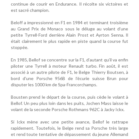
continue de courir en Endurance. Il récolte six victoires et
est sacré champion.
Beloff a impressionné en F1 en 1984 et terminant troisième
au Grand Prix de Monaco sous le déluge au volant d’une
petite Tyrrell-Ford derrière Alain Prost et Ayrton Senna. Il
était clairement le plus rapide en piste quand la course fut
stoppée.
En 1985, Bellof se concentre sur la F1, d’autant qu’il va enfin
piloter une Tyrrell à moteur Renault turbo. Fin août, il est
associé à un autre pilote de F1, le Belge Thierry Boutsen, à
bord d’une Porsche 956B de l’écurie suisse Brun pour
disputer les 1000 km de Spa-Francorchamps.
Bousten prend le départ de la course, puis cède le volant à
Bellof. Un peu plus loin dans les puits, Jochen Mass laisse le
volant de la seconde Porsche Rothmans 962C à Jacky Ickx.
Si Ickx mène avec une petite avance, Bellof le rattrape
rapidement. Toutefois, le Belge rend sa Porsche très large
et rend toute tentative de dépassement du jeune Allemand