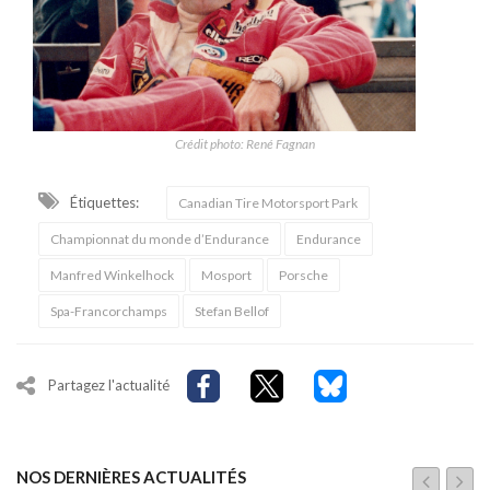
Crédit photo: René Fagnan
Étiquettes:
Canadian Tire Motorsport Park
Championnat du monde d’Endurance
Endurance
Manfred Winkelhock
Mosport
Porsche
Spa-Francorchamps
Stefan Bellof
Partagez l'actualité
NOS DERNIÈRES ACTUALITÉS