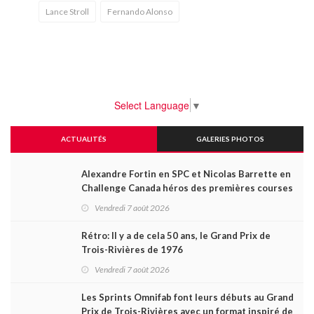
Lance Stroll
Fernando Alonso
Select Language
▼
ACTUALITÉS
GALERIES PHOTOS
Alexandre Fortin en SPC et Nicolas Barrette en
Challenge Canada héros des premières courses
du week-end au GP3R
Vendredi 7 août 2026
Rétro: Il y a de cela 50 ans, le Grand Prix de
Trois-Rivières de 1976
Vendredi 7 août 2026
Les Sprints Omnifab font leurs débuts au Grand
Prix de Trois-Rivières avec un format inspiré de