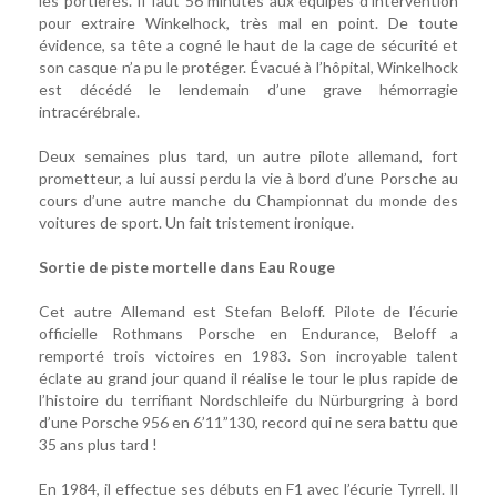
les portières. Il faut 56 minutes aux équipes d’intervention
pour extraire Winkelhock, très mal en point. De toute
évidence, sa tête a cogné le haut de la cage de sécurité et
son casque n’a pu le protéger. Évacué à l’hôpital, Winkelhock
est décédé le lendemain d’une grave hémorragie
intracérébrale.
Deux semaines plus tard, un autre pilote allemand, fort
prometteur, a lui aussi perdu la vie à bord d’une Porsche au
cours d’une autre manche du Championnat du monde des
voitures de sport. Un fait tristement ironique.
Sortie de piste mortelle dans Eau Rouge
Cet autre Allemand est Stefan Beloff. Pilote de l’écurie
officielle Rothmans Porsche en Endurance, Beloff a
remporté trois victoires en 1983. Son incroyable talent
éclate au grand jour quand il réalise le tour le plus rapide de
l’histoire du terrifiant Nordschleife du Nürburgring à bord
d’une Porsche 956 en 6’11”130, record qui ne sera battu que
35 ans plus tard !
En 1984, il effectue ses débuts en F1 avec l’écurie Tyrrell. Il