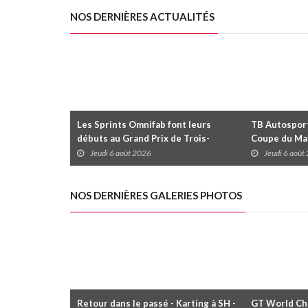
NOS DERNIÈRES ACTUALITÉS
Les Sprints Omnifab font leurs
TB Autosports
débuts au Grand Prix de Trois-
Coupe du Mai
Rivières avec un format inspiré de
Trois-Rivièr
Jeudi 6 août 2026
Jeudi 6 août
Daytona
NOS DERNIÈRES GALERIES PHOTOS
Retour dans le passé - Karting à SH -
GT World Cha