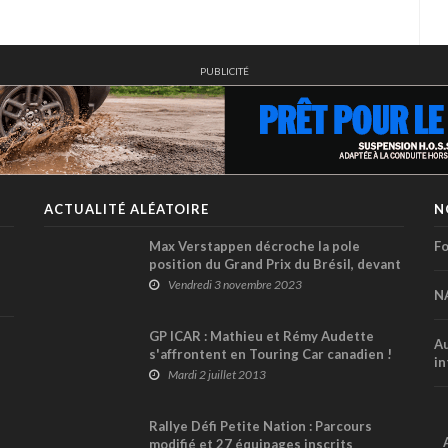
PUBLICITÉ
ACTUALITÉ ALÉATOIRE
N
Max Verstappen décroche la pole
Fo
position du Grand Prix du Brésil, devant
Charles Leclerc et Lance Stroll !
Vendredi 3 novembre 2023
N
GP ICAR : Mathieu et Rémy Audette
Au
s'affrontent en Touring Car canadien !
in
Mardi 2 juillet 2013
Rallye Défi Petite Nation : Parcours
modifié et 27 équipages inscrits