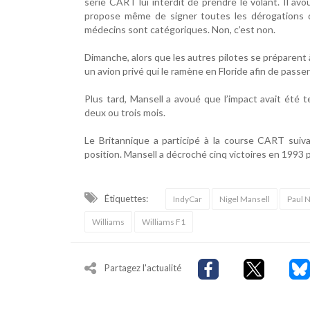
série CART lui interdit de prendre le volant. Il avou
propose même de signer toutes les dérogations d'
médecins sont catégoriques. Non, c’est non.
Dimanche, alors que les autres pilotes se préparent
un avion privé qui le ramène en Floride afin de passe
Plus tard, Mansell a avoué que l’impact avait été t
deux ou trois mois.
Le Britannique a participé à la course CART suivan
position. Mansell a décroché cinq victoires en 1993 p
Étiquettes:
IndyCar
Nigel Mansell
Paul
Williams
Williams F1
Partagez l'actualité