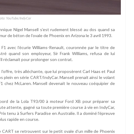
hoto: YouTube/IndyCar
nnique Nigel Mansell s’est rudement blessé au dos quand sa
r de béton de l’ovale de Phoenix en Arizona le 3 avril 1993.
F1 avec l’écurie Williams-Renault, couronnée par le titre de
ré quand son employeur, Sir Frank Williams, refusa de lui
il réclamait pour prolonger son contrat.
l’offre, très alléchante, que lui proposèrent Carl Haas et Paul
s plein en série CART/IndyCar. Mansell prenait ainsi le volant
n F1 chez McLaren. Mansell devenait le nouveau coéquipier de
à bord de la Lola T93/00 à moteur Ford XB pour préparer sa
ute attente, gagné sa toute première course à vie en IndyCar,
ix tenu à Surfers Paradise en Australie. Il a dominé l’épreuve
 plus rapide en course.
e CART se retrouvent sur le petit ovale d’un mille de Phoenix