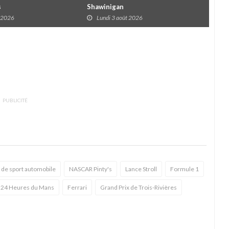
s
Shawinigan
Éta
t 2026
Lundi 3 août 2026
D
PUBLICITÉ
 de sport automobile
NASCAR Pinty's
Lance Stroll
Formule 1
24 Heures du Mans
Ferrari
Grand Prix de Trois-Rivières