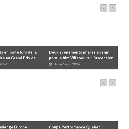
 en piste lors de la
Deux événements phares à venir
Cou
re au Grand Prix de
pour le film Villeneuve : L'ascension
insc
es
d'une légende (+ vidéo)
pre
 2026
Jeudi 6 août 2026
J
dans
llenge Europe -
Coupe Performance Québec -
WRC