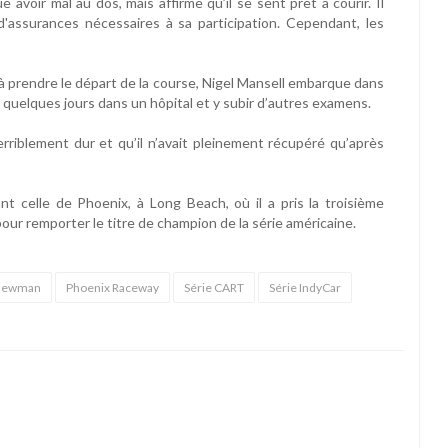
e avoir mal au dos, mais affirme qu’il se sent prêt à courir. Il
assurances nécessaires à sa participation. Cependant, les
 à prendre le départ de la course, Nigel Mansell embarque dans
r quelques jours dans un hôpital et y subir d’autres examens.
erriblement dur et qu’il n’avait pleinement récupéré qu’après
t celle de Phoenix, à Long Beach, où il a pris la troisième
our remporter le titre de champion de la série américaine.
 Newman
Phoenix Raceway
Série CART
Série IndyCar