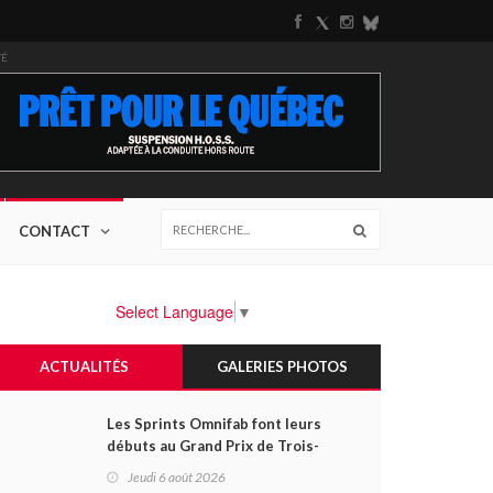
TÉ
CONTACT
Select Language
▼
ACTUALITÉS
GALERIES PHOTOS
Les Sprints Omnifab font leurs
débuts au Grand Prix de Trois-
Rivières avec un format inspiré
Jeudi 6 août 2026
de Daytona