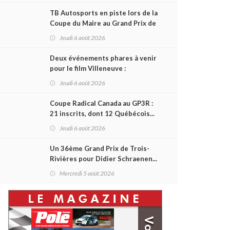
TB Autosports en piste lors de la
Coupe du Maire au Grand Prix de
Trois-Rivières
Jeudi 6 août 2026
Deux événements phares à venir
pour le film Villeneuve :
L'ascension d'une légende (+
Jeudi 6 août 2026
vidéo)
Coupe Radical Canada au GP3R :
21 inscrits, dont 12 Québécois...
et un premier gain d'Antoine
Jeudi 6 août 2026
Sénéchal dans la série ?
Un 36ème Grand Prix de Trois-
Rivières pour Didier Schraenen...
et une première en Challenge
Mercredi 5 août 2026
Canada