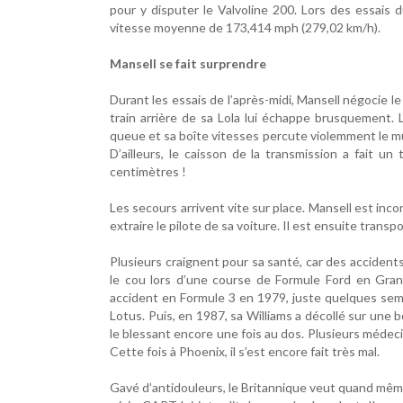
pour y disputer le Valvoline 200. Lors des essais d
vitesse moyenne de 173,414 mph (279,02 km/h).
Mansell se fait surprendre
Durant les essais de l’après-midi, Mansell négocie le
train arrière de sa Lola lui échappe brusquement. 
queue et sa boîte vitesses percute violemment le mu
D’ailleurs, le caisson de la transmission a fait 
centimètres !
Les secours arrivent vite sur place. Mansell est inco
extraire le pilote de sa voiture. Il est ensuite trans
Plusieurs craignent pour sa santé, car des accidents,
le cou lors d’une course de Formule Ford en Grand
accident en Formule 3 en 1979, juste quelques sema
Lotus. Puis, en 1987, sa Williams a décollé sur une
le blessant encore une fois au dos. Plusieurs médecin
Cette fois à Phoenix, il s’est encore fait très mal.
Gavé d’antidouleurs, le Britannique veut quand même