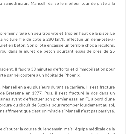
u samedi matin, Mansell réalise le meilleur tour de piste à la
 premier virage un peu trop vite et trop en haut de la piste. Le
La voiture file de côté à 280 km/h, effectue un demi-tête-à-
ret en béton. Son pilote encaisse un terrible choc à reculons.
un trou dans le muret de béton pourtant épais de près de 25
nscient. Il faudra 30 minutes d’efforts et d’immobilisation pour
porté par hélicoptère à un hôpital de Phoenix.
 Mansell en a eu plusieurs durant sa carrière. Il s’est fracturé
e-Bretagne en 1977. Puis, il s’est fracturé le dos dans un
ines avant d’effectuer son premier essai en F1 à bord d’une
 bordure du circuit de Suzuka pour retomber lourdement au sol,
s affirment que c’est un miracle si Mansell n’est pas paralysé.
 disputer la course du lendemain, mais l’équipe médicale de la