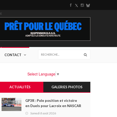
TÉ
CONTACT
Select Language
▼
ACTUALITÉS
GALERIES PHOTOS
GP3R : Pole position et victoire
en Duels pour Lacroix en NASCAR
Canada; Camirand remporte
Samedi 8 août 2026
l'autre Duels