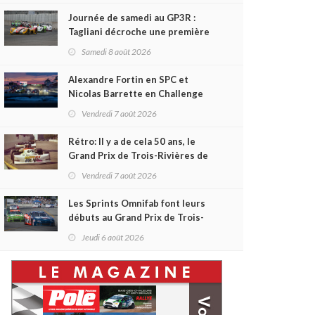
Journée de samedi au GP3R :
Tagliani décroche une première
victoire en Coupe Radical; des
Samedi 8 août 2026
courses très disputées dans
toutes les séries
Alexandre Fortin en SPC et
Nicolas Barrette en Challenge
Canada héros des premières
Vendredi 7 août 2026
courses du week-end au GP3R
Rétro: Il y a de cela 50 ans, le
Grand Prix de Trois-Rivières de
1976
Vendredi 7 août 2026
Les Sprints Omnifab font leurs
débuts au Grand Prix de Trois-
Rivières avec un format inspiré
Jeudi 6 août 2026
de Daytona