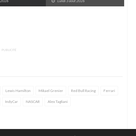
t 2026
Lundi 3 août 2026
D
PUBLICITÉ
Lewis Hamilton
Mikael Grenier
Red Bull Racing
Ferrari
IndyCar
NASCAR
Alex Tagliani