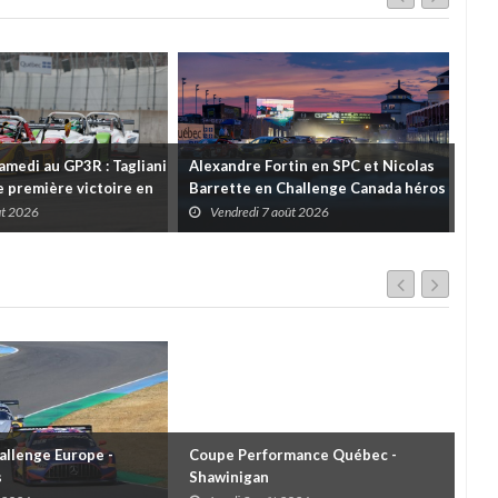
amedi au GP3R : Tagliani
Alexandre Fortin en SPC et Nicolas
Rétr
 première victoire en
Barrette en Challenge Canada héros
Pri
l; des courses très
des premières courses du week-end
ût 2026
Vendredi 7 août 2026
V
ns toutes les séries
au GP3R
llenge Europe -
Coupe Performance Québec -
WRC
s
Shawinigan
Éta