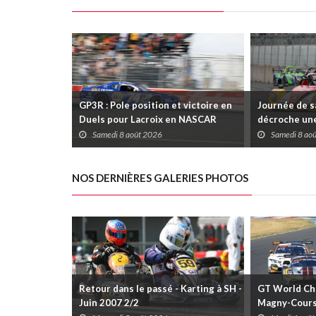
GP3R : Pole position et victoire en
Journée de s
Duels pour Lacroix en NASCAR
décroche une
Canada; Camirand remporte l'autre
Coupe Radica
Samedi 8 août 2026
Samedi 8 ao
Duels
disputées da
NOS DERNIÈRES GALERIES PHOTOS
Retour dans le passé - Karting à SH -
GT World Cha
Juin 2007 2/2
Magny-Cour