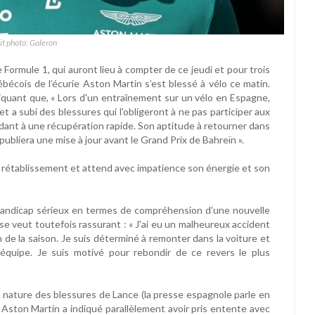
it photo: Galeron
 Formule 1, qui auront lieu à compter de ce jeudi et pour trois
uébécois de l’écurie Aston Martin s’est blessé à vélo ce matin.
diquant que, « Lors d'un entraînement sur un vélo en Espagne,
t a subi des blessures qui l'obligeront à ne pas participer aux
dant à une récupération rapide. Son aptitude à retourner dans
ubliera une mise à jour avant le Grand Prix de Bahreïn ».
pt rétablissement et attend avec impatience son énergie et son
 handicap sérieux en termes de compréhension d’une nouvelle
se veut toutefois rassurant : « J'ai eu un malheureux accident
n de la saison. Je suis déterminé à remonter dans la voiture et
'équipe. Je suis motivé pour rebondir de ce revers le plus
nature des blessures de Lance (la presse espagnole parle en
 Aston Martin a indiqué parallèlement avoir pris entente avec