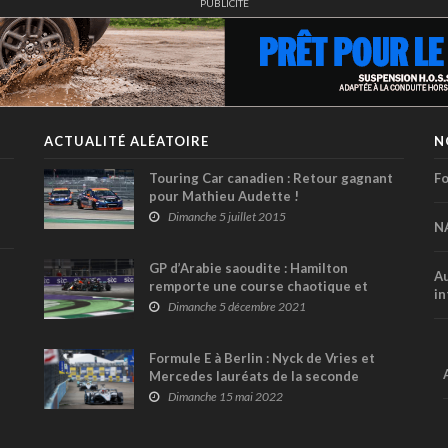
PUBLICITÉ
ACTUALITÉ ALÉATOIRE
N
Touring Car canadien : Retour gagnant
Fo
pour Mathieu Audette !
Dimanche 5 juillet 2015
N
GP d’Arabie saoudite : Hamilton
Au
remporte une course chaotique et
in
revient à égalité de points avec
Dimanche 5 décembre 2021
Verstappen au championnat !
Formule E à Berlin : Nyck de Vries et
Mercedes lauréats de la seconde
course du week-end
Dimanche 15 mai 2022