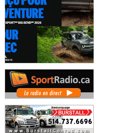
o: Il y a de cela 50 ans, le Grand
Les Sprints Omnifab font leurs
x de Trois-Rivières de 1976
débuts au Grand Prix de Trois-
Rivières avec un format inspiré de
endredi 7 août 2026
Jeudi 6 août 2026
Daytona
 Rallye de Finlande 2026 -
WRC Rallye de Finlande 2026 -
pes dimanche et podium
Étapes samedi