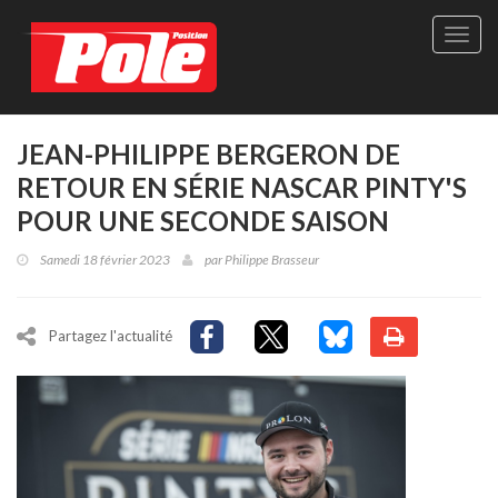
Site
officie
de
Pole-
Positi
Maga
JEAN-PHILIPPE BERGERON DE
-
RETOUR EN SÉRIE NASCAR PINTY'S
Le
seul
POUR UNE SECONDE SAISON
maga
québé
Samedi 18 février 2023
par
Philippe Brasseur
de
sport
autom
Partagez l'actualité