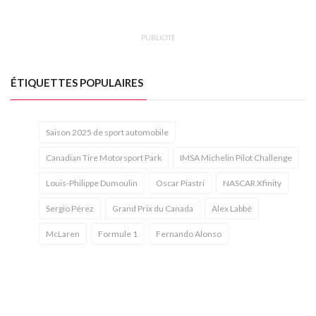
PUBLICITÉ
ÉTIQUETTES POPULAIRES
Saison 2025 de sport automobile
Canadian Tire Motorsport Park
IMSA Michelin Pilot Challenge
Louis-Philippe Dumoulin
Oscar Piastri
NASCAR Xfinity
Sergio Pérez
Grand Prix du Canada
Alex Labbé
McLaren
Formule 1
Fernando Alonso