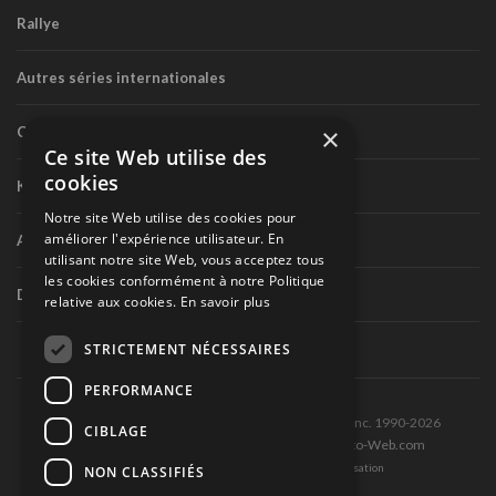
Rallye
Autres séries internationales
×
Circuit routier canadien
Ce site Web utilise des
cookies
Karting
Notre site Web utilise des cookies pour
améliorer l'expérience utilisateur. En
Autres séries nationales
utilisant notre site Web, vous acceptez tous
les cookies conformément à notre Politique
Divers
relative aux cookies.
En savoir plus
STRICTEMENT NÉCESSAIRES
PERFORMANCE
Tous droits réservés © Les Éditions Pole-Position inc. 1990-2026
CIBLAGE
Ce site est produit et hébergé par Montréal-Photo-Web.com
Politique de confidentialité et Conditions d’utilisation
NON CLASSIFIÉS