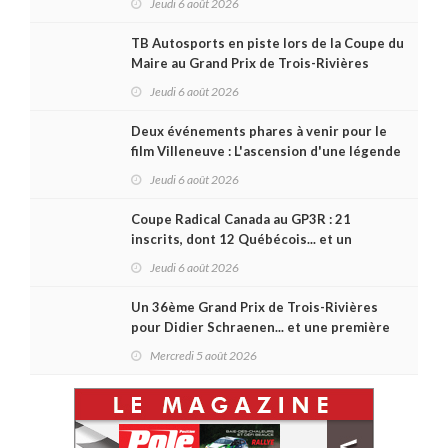
Jeudi 6 août 2026
TB Autosports en piste lors de la Coupe du
Maire au Grand Prix de Trois-Rivières
Jeudi 6 août 2026
Deux événements phares à venir pour le
film Villeneuve : L'ascension d'une légende
(+ vidéo)
Jeudi 6 août 2026
Coupe Radical Canada au GP3R : 21
inscrits, dont 12 Québécois... et un
premier gain d'Antoine Sénéchal dans la
Jeudi 6 août 2026
série ?
Un 36ème Grand Prix de Trois-Rivières
pour Didier Schraenen... et une première
en Challenge Canada
Mercredi 5 août 2026