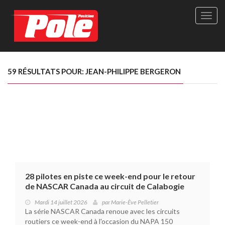
Site
officie
de
Pole-
Positi
Maga
59 RÉSULTATS POUR: JEAN-PHILIPPE BERGERON
-
Le
seul
maga
québé
de
sport
autom
28 pilotes en piste ce week-end pour le retour
de NASCAR Canada au circuit de Calabogie
Mardi 14 juillet 2026
par
Marie-Ève Pelletier
La série NASCAR Canada renoue avec les circuits
routiers ce week-end à l'occasion du NAPA 150