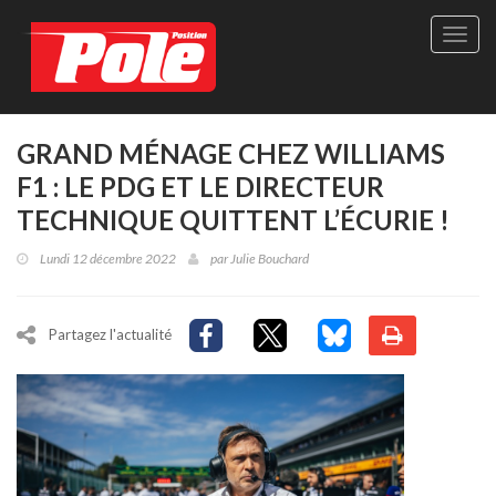
Site
officie
de
Pole-
Positi
Maga
GRAND MÉNAGE CHEZ WILLIAMS
-
F1 : LE PDG ET LE DIRECTEUR
Le
seul
TECHNIQUE QUITTENT L’ÉCURIE !
maga
québé
Lundi 12 décembre 2022
par
Julie Bouchard
de
sport
autom
Partagez l'actualité