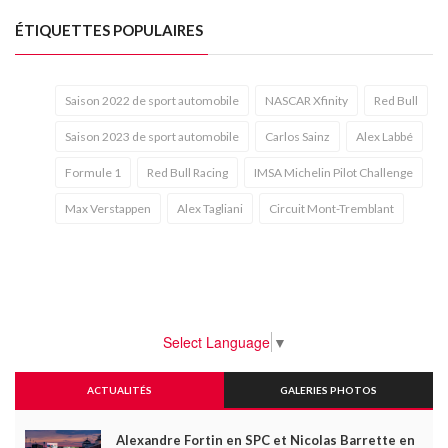
ÉTIQUETTES POPULAIRES
Saison 2022 de sport automobile
NASCAR Xfinity
Red Bull
Saison 2023 de sport automobile
Carlos Sainz
Alex Labbé
Formule 1
Red Bull Racing
IMSA Michelin Pilot Challenge
Max Verstappen
Alex Tagliani
Circuit Mont-Tremblant
Select Language
▼
ACTUALITÉS
GALERIES PHOTOS
Alexandre Fortin en SPC et Nicolas Barrette en