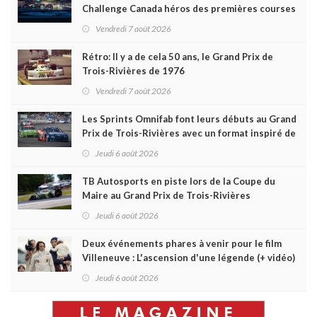
Challenge Canada héros des premières courses
du week-end au GP3R
Vendredi 7 août 2026
Rétro: Il y a de cela 50 ans, le Grand Prix de
Trois-Rivières de 1976
Vendredi 7 août 2026
Les Sprints Omnifab font leurs débuts au Grand
Prix de Trois-Rivières avec un format inspiré de
Daytona
Jeudi 6 août 2026
TB Autosports en piste lors de la Coupe du
Maire au Grand Prix de Trois-Rivières
Jeudi 6 août 2026
Deux événements phares à venir pour le film
Villeneuve : L'ascension d'une légende (+ vidéo)
Jeudi 6 août 2026