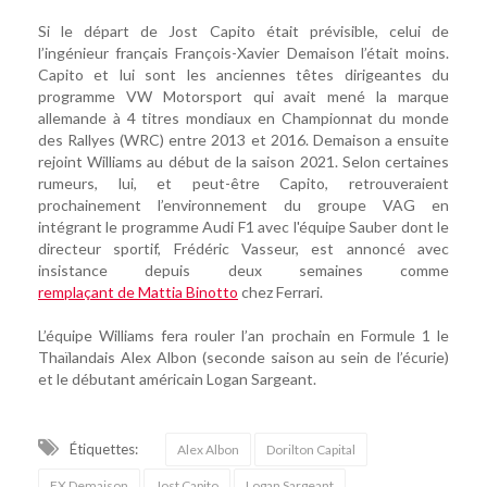
Si le départ de Jost Capito était prévisible, celui de
l’ingénieur français François-Xavier Demaison l’était moins.
Capito et lui sont les anciennes têtes dirigeantes du
programme VW Motorsport qui avait mené la marque
allemande à 4 titres mondiaux en Championnat du monde
des Rallyes (WRC) entre 2013 et 2016. Demaison a ensuite
rejoint Williams au début de la saison 2021. Selon certaines
rumeurs, lui, et peut-être Capito, retrouveraient
prochainement l’environnement du groupe VAG en
intégrant le programme Audi F1 avec l'équipe Sauber dont le
directeur sportif, Frédéric Vasseur, est annoncé avec
insistance depuis deux semaines comme
remplaçant de Mattia Binotto
chez Ferrari.
L’équipe Williams fera rouler l’an prochain en Formule 1 le
Thaïlandais Alex Albon (seconde saison au sein de l’écurie)
et le débutant américain Logan Sargeant.
Étiquettes:
Alex Albon
Dorilton Capital
FX Demaison
Jost Capito
Logan Sargeant