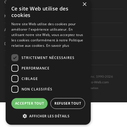
×
Circuit routier canadien
Ce site Web utilise des
cookies
Karting
Notre site Web utilise des cookies pour
améliorer l'expérience utilisateur. En
Autres séries nationales
utilisant notre site Web, vous acceptez tous
les cookies conformément à notre Politique
Divers
relative aux cookies.
En savoir plus
STRICTEMENT NÉCESSAIRES
PERFORMANCE
Tous droits réservés © Les Éditions Pole-Position inc. 1990-2026
CIBLAGE
Ce site est produit et hébergé par Montréal-Photo-Web.com
Politique de confidentialité et Conditions d’utilisation
NON CLASSIFIÉS
ACCEPTER TOUT
REFUSER TOUT
AFFICHER LES DÉTAILS