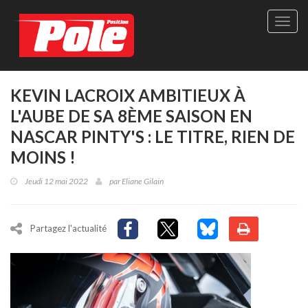
Site
officie
de
Pole-
Positi
Maga
KEVIN LACROIX AMBITIEUX À
-
L'AUBE DE SA 8ÈME SAISON EN
Le
seul
NASCAR PINTY'S : LE TITRE, RIEN DE
maga
MOINS !
québé
de
Jeudi 12 mai 2022
par
Eliane Gilain
sport
autom
Partagez l'actualité