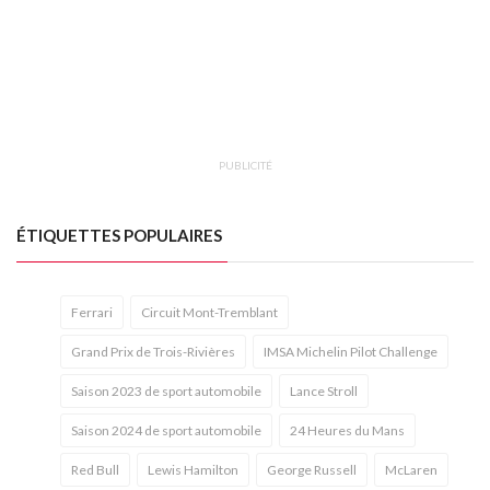
PUBLICITÉ
ÉTIQUETTES POPULAIRES
Ferrari
Circuit Mont-Tremblant
Grand Prix de Trois-Rivières
IMSA Michelin Pilot Challenge
Saison 2023 de sport automobile
Lance Stroll
Saison 2024 de sport automobile
24 Heures du Mans
Red Bull
Lewis Hamilton
George Russell
McLaren