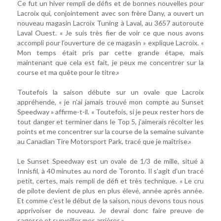
Ce fut un hiver rempli de défis et de bonnes nouvelles pour
Lacroix qui, conjointement avec son frère Dany, a ouvert un
nouveau magasin Lacroix Tuning à Laval, au 3657 autoroute
Laval Ouest. « Je suis très fier de voir ce que nous avons
accompli pour l’ouverture de ce magasin » explique Lacroix. «
Mon temps était pris par cette grande étape, mais
maintenant que cela est fait, je peux me concentrer sur la
course et ma quête pour le titre.»
Toutefois la saison débute sur un ovale que Lacroix
appréhende, « je n’ai jamais trouvé mon compte au Sunset
Speedway » affirme-t-il. « Toutefois, si je peux rester hors de
tout danger et terminer dans le Top 5, j’aimerais récolter les
points et me concentrer sur la course de la semaine suivante
au Canadian Tire Motorsport Park, tracé que je maîtrise.»
Le Sunset Speedway est un ovale de 1/3 de mille, situé à
Innisfil, à 40 minutes au nord de Toronto. Il s’agit d’un tracé
petit, certes, mais rempli de défi et très technique. « Le cru
de pilote devient de plus en plus élevé, année après année.
Et comme c’est le début de la saison, nous devons tous nous
apprivoiser de nouveau. Je devrai donc faire preuve de
sagesse et surveiller mes arrières.»