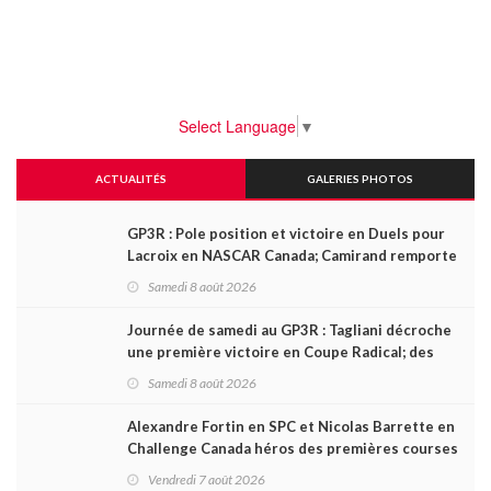
Select Language
▼
ACTUALITÉS
GALERIES PHOTOS
GP3R : Pole position et victoire en Duels pour
Lacroix en NASCAR Canada; Camirand remporte
l'autre Duels
Samedi 8 août 2026
Journée de samedi au GP3R : Tagliani décroche
une première victoire en Coupe Radical; des
courses très disputées dans toutes les séries
Samedi 8 août 2026
Alexandre Fortin en SPC et Nicolas Barrette en
Challenge Canada héros des premières courses
du week-end au GP3R
Vendredi 7 août 2026