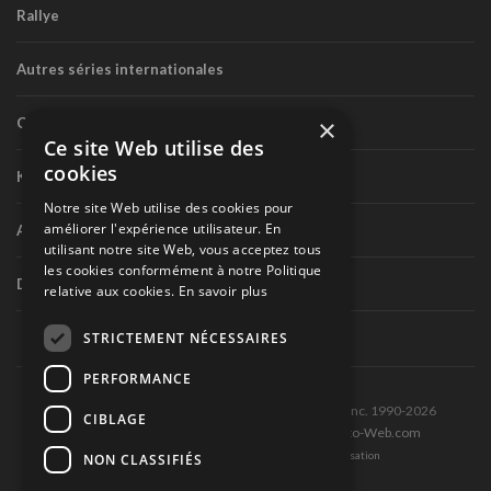
Rallye
Autres séries internationales
×
Circuit routier canadien
Ce site Web utilise des
cookies
Karting
Notre site Web utilise des cookies pour
améliorer l'expérience utilisateur. En
Autres séries nationales
utilisant notre site Web, vous acceptez tous
les cookies conformément à notre Politique
Divers
relative aux cookies.
En savoir plus
STRICTEMENT NÉCESSAIRES
PERFORMANCE
Tous droits réservés © Les Éditions Pole-Position inc. 1990-2026
CIBLAGE
Ce site est produit et hébergé par Montréal-Photo-Web.com
Politique de confidentialité et Conditions d’utilisation
NON CLASSIFIÉS