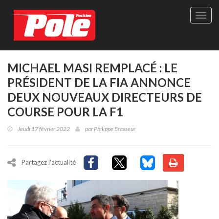
Site
officie
de
Pole-
Positi
Maga
MICHAEL MASI REMPLACÉ : LE
-
PRÉSIDENT DE LA FIA ANNONCE
Le
seul
DEUX NOUVEAUX DIRECTEURS DE
maga
COURSE POUR LA F1
québé
de
Jeudi 17 février 2022
par
Philippe Brasseur
sport
autom
Partagez l'actualité