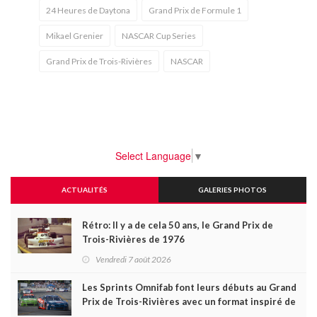
24 Heures de Daytona
Grand Prix de Formule 1
Mikael Grenier
NASCAR Cup Series
Grand Prix de Trois-Rivières
NASCAR
Select Language
▼
ACTUALITÉS
GALERIES PHOTOS
Rétro: Il y a de cela 50 ans, le Grand Prix de
Trois-Rivières de 1976
Vendredi 7 août 2026
Les Sprints Omnifab font leurs débuts au Grand
Prix de Trois-Rivières avec un format inspiré de
Daytona