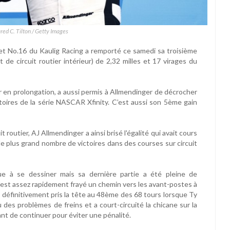
ared C. Tilton / Getty Images
olet No.16 du Kaulig Racing a remporté ce samedi sa troisième
 de circuit routier intérieur) de 2,32 milles et 17 virages du
er en prolongation, a aussi permis à Allmendinger de décrocher
atoires de la série NASCAR Xfinity. C’est aussi son 5ème gain
t routier, AJ Allmendinger a ainsi brisé l'égalité qui avait cours
le plus grand nombre de victoires dans des courses sur circuit
ue à se dessiner mais sa dernière partie a été pleine de
'est assez rapidement frayé un chemin vers les avant-postes à
l a définitivement pris la tête au 48ème des 68 tours lorsque Ty
 des problèmes de freins et a court-circuité la chicane sur la
ant de continuer pour éviter une pénalité.