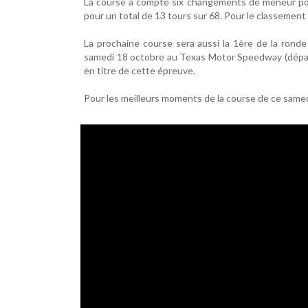
La course a compté six changements de meneur pour 
pour un total de 13 tours sur 68. Pour le classemen
La prochaine course sera aussi la 1ère de la ronde
samedi 18 octobre au Texas Motor Speedway (départ 
en titre de cette épreuve.
Pour les meilleurs moments de la course de ce samedi