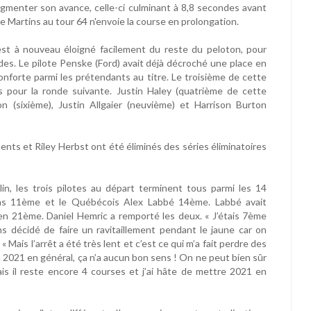
gmenter son avance, celle-ci culminant à 8,8 secondes avant
e Martins au tour 64 n'envoie la course en prolongation.
est à nouveau éloigné facilement du reste du peloton, pour
ndes. Le pilote Penske (Ford) avait déjà décroché une place en
onforte parmi les prétendants au titre. Le troisième de cette
iés pour la ronde suivante. Justin Haley (quatrième de cette
 (sixième), Justin Allgaier (neuvième) et Harrison Burton
nts et Riley Herbst ont été éliminés des séries éliminatoires
, les trois pilotes au départ terminent tous parmi les 14
iams 11ème et le Québécois Alex Labbé 14ème. Labbé avait
n 21ème. Daniel Hemric a remporté les deux. « J’étais 7ème
ns décidé de faire un ravitaillement pendant le jaune car on
« Mais l’arrêt a été très lent et c’est ce qui m’a fait perdre des
on 2021 en général, ça n’a aucun bon sens ! On ne peut bien sûr
s il reste encore 4 courses et j’ai hâte de mettre 2021 en