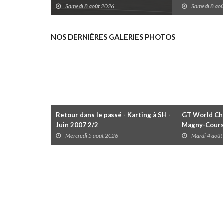
Canada; Camirand remporte l'autre
Coupe Radica
Samedi 8 août 2026
Samedi 8 ao
Duels
disputées da
NOS DERNIÈRES GALERIES PHOTOS
Retour dans le passé - Karting à SH -
GT World Cha
Juin 2007 2/2
Magny-Cour
Mercredi 5 août 2026
Mardi 4 aoû