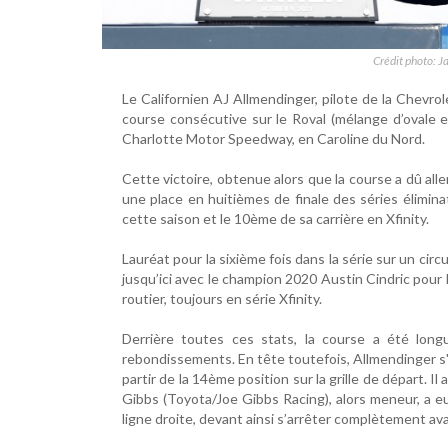
Crédit photo: J
Le Californien AJ Allmendinger, pilote de la Chevr
course consécutive sur le Roval (mélange d’ovale et
Charlotte Motor Speedway, en Caroline du Nord.
Cette victoire, obtenue alors que la course a dû all
une place en huitièmes de finale des séries élimin
cette saison et le 10ème de sa carrière en Xfinity.
Lauréat pour la sixième fois dans la série sur un circui
jusqu’ici avec le champion 2020 Austin Cindric pour 
routier, toujours en série Xfinity.
Derrière toutes ces stats, la course a été long
rebondissements. En tête toutefois, Allmendinger s
partir de la 14ème position sur la grille de départ. I
Gibbs (Toyota/Joe Gibbs Racing), alors meneur, a eu
ligne droite, devant ainsi s’arrêter complètement av