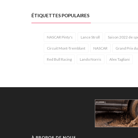
ÉTIQUETTES POPULAIRES
NASCAR Pinty's
Lance Stroll
Saison 2022 de sp
Circuit Mont-Tremblant
NASCAR
Grand Prix d
Red Bull Racing
Lando Norris
Alex Tagliani
À PROPOS DE NOUS