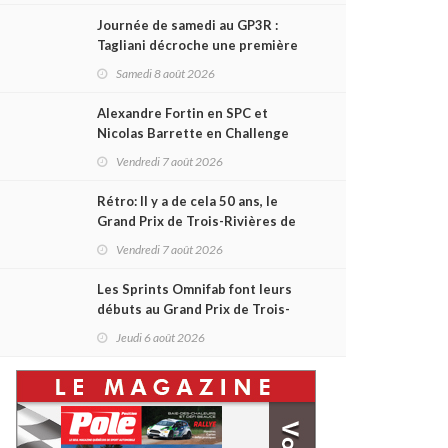
Journée de samedi au GP3R :
Tagliani décroche une première
victoire en Coupe Radical; des
Samedi 8 août 2026
courses très disputées dans
toutes les séries
Alexandre Fortin en SPC et
Nicolas Barrette en Challenge
Canada héros des premières
Vendredi 7 août 2026
courses du week-end au GP3R
Rétro: Il y a de cela 50 ans, le
Grand Prix de Trois-Rivières de
1976
Vendredi 7 août 2026
Les Sprints Omnifab font leurs
débuts au Grand Prix de Trois-
Rivières avec un format inspiré
Jeudi 6 août 2026
de Daytona