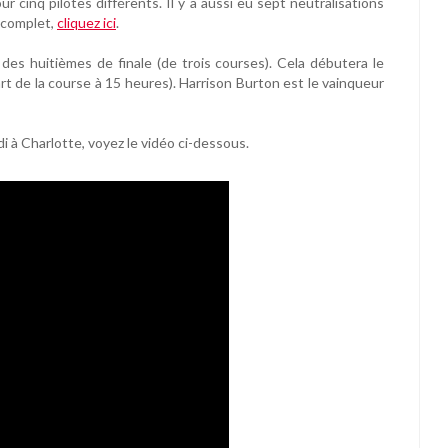
cinq pilotes différents. Il y a aussi eu sept neutralisations
t complet,
cliquez ici
.
 des huitièmes de finale (de trois courses). Cela débutera le
de la course à 15 heures). Harrison Burton est le vainqueur
 à Charlotte, voyez le vidéo ci-dessous.