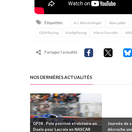
Étiquettes:
A.J. Allmendinger
Alex Labbé
DGM Racing
Kaulig Racing
Mario Gosselin
NAS
Partagez l'actualité
NOS DERNIÈRES ACTUALITÉS
GP3R : Pole position et victoire en
Journée de s
Duels pour Lacroix en NASCAR
décroche une