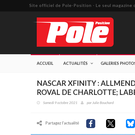
Site officiel de Pole-Position - Le seul magazin
ACCUEIL
ACTUALITÉS
GALERIES PHOTO
NASCAR XFINITY : ALLMEND
ROVAL DE CHARLOTTE; LABB
Samedi 9 octobre 2021
par
Julie Bouchard
Partagez l'actualité