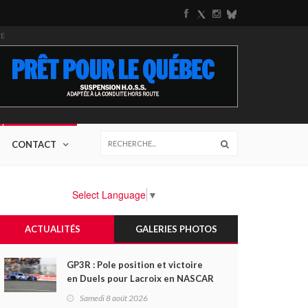
TÉ
CONTACT
Select Language
▼
ACTUALITÉS
GALERIES PHOTOS
GP3R : Pole position et victoire
en Duels pour Lacroix en NASCAR
Canada; Camirand remporte
Samedi 8 août 2026
l'autre Duels