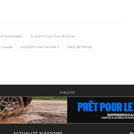
ort automobile
Grand Prix de Trois-Rivières
u Canada
Grand Prix de Formule 1
NASCAR Xfinity
PUBLICITÉ
ACTUALITÉ ALÉATOIRE
N