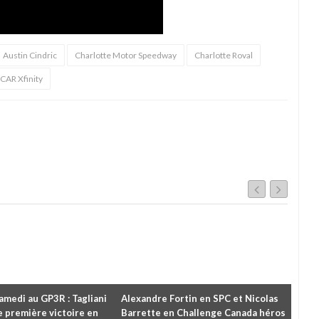
Austin Cindric
Charlotte Motor Speedway
Charlotte Roval
CAR Xfinity
amedi au GP3R : Tagliani
Alexandre Fortin en SPC et Nicolas
Rétr
 première victoire en
Barrette en Challenge Canada héros
Pri