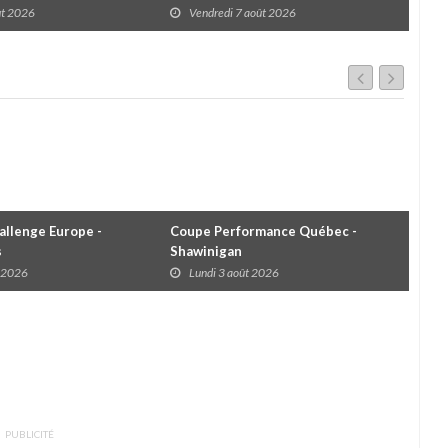
l; des courses très
des premières courses du week-end
ût 2026
Vendredi 7 août 2026
V
ns toutes les séries
au GP3R
llenge Europe -
Coupe Performance Québec -
WRC
s
Shawinigan
Éta
t 2026
Lundi 3 août 2026
D
PUBLICITÉ