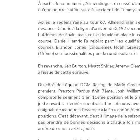
À partir de ce moment, Allmendinger n’a cessé d’au
qu'une neutralisation suite à l’accident de Tommy Jo
Après le redémarrage au tour 67, Allmendinger s'
devancer Cindric à la ligne d'arrivée de 3,192 seco
huitièmes de finale, mais cette deuxième place le c
course, Daniel Hemric l'a rejoint parmi les qualif
course), Brandon Jones (cinquième), Noah Gragson
(15ème) sont aussi qualifiés pour la ronde suivante.
En revanche, Jeb Burton, Myatt Snider, Jeremy Cleme
à l’issue de cette épreuve.
Du côté de l’équipe DGM Racing de Mario Gosselin
premiers. Preston Pardus finit 7ème, Josh Will
complété le segment 1 en 11ème position et le 2 e
juste avant la dernière neutralisation et nous avo
craignait de manquer d’essence à la fin » confie Alex. 
positions. C’est décevant, c’est à l’image de la sais
pas prendre de bonnes décisions à chaque fois mai
arrière de nous » a-t-il ajouté.