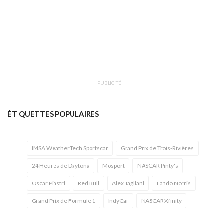
PUBLICITÉ
ÉTIQUETTES POPULAIRES
IMSA WeatherTech Sportscar
Grand Prix de Trois-Rivières
24 Heures de Daytona
Mosport
NASCAR Pinty's
Oscar Piastri
Red Bull
Alex Tagliani
Lando Norris
Grand Prix de Formule 1
IndyCar
NASCAR Xfinity