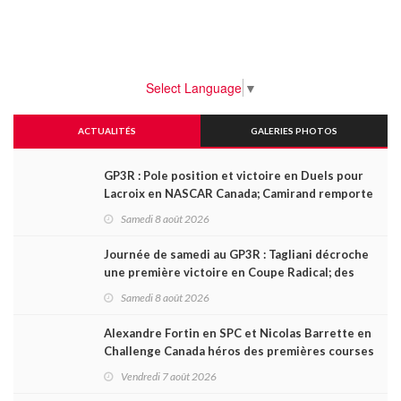
Select Language
▼
ACTUALITÉS
GALERIES PHOTOS
GP3R : Pole position et victoire en Duels pour
Lacroix en NASCAR Canada; Camirand remporte
l'autre Duels
Samedi 8 août 2026
Journée de samedi au GP3R : Tagliani décroche
une première victoire en Coupe Radical; des
courses très disputées dans toutes les séries
Samedi 8 août 2026
Alexandre Fortin en SPC et Nicolas Barrette en
Challenge Canada héros des premières courses
du week-end au GP3R
Vendredi 7 août 2026