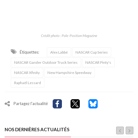
Crédit photo : Pole-Position Magazine
Étiquettes:
Alex Labbé
NASCAR Cup Series
NASCAR Gander Outdoor Truck Series
NASCAR Pinty's
NASCAR Xfinity
New Hampshire Speedway
Raphaël Lessard
Partagez l'actualité
NOS DERNIÈRES ACTUALITÉS