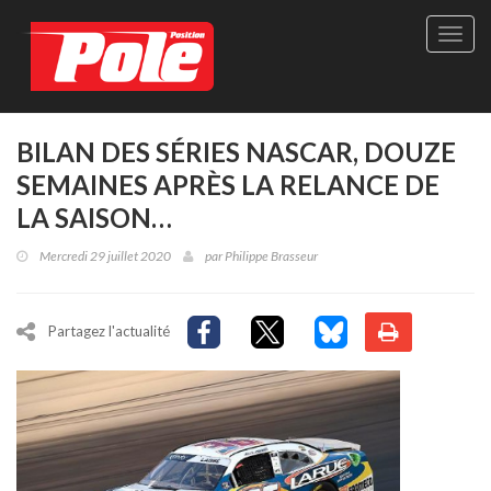
Site
officie
de
Pole-
Positi
Maga
BILAN DES SÉRIES NASCAR, DOUZE
-
SEMAINES APRÈS LA RELANCE DE
Le
seul
LA SAISON…
maga
québé
Mercredi 29 juillet 2020
par
Philippe Brasseur
de
sport
autom
Partagez l'actualité