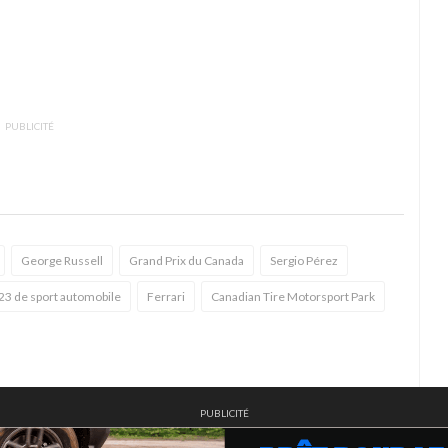
PUBLICITÉ
George Russell
Grand Prix du Canada
Sergio Pérez
23 de sport automobile
Ferrari
Canadian Tire Motorsport Park
PUBLICITÉ