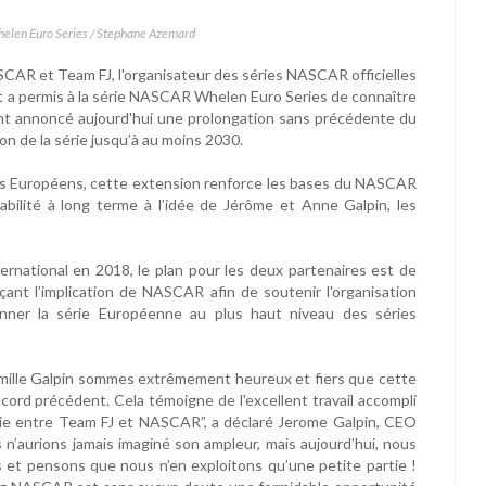
elen Euro Series / Stephane Azemard
SCAR et Team FJ, l'organisateur des séries NASCAR officielles
t a permis à la série NASCAR Whelen Euro Series de connaître
ont annoncé aujourd'hui une prolongation sans précédente du
on de la série jusqu’à au moins 2030.
les Européens, cette extension renforce les bases du NASCAR
bilité à long terme à l’idée de Jérôme et Anne Galpin, les
rnational en 2018, le plan pour les deux partenaires est de
ant l’implication de NASCAR afin de soutenir l'organisation
nner la série Européenne au plus haut niveau des séries
 famille Galpin sommes extrêmement heureux et fiers que cette
ccord précédent. Cela témoigne de l'excellent travail accompli
blie entre Team FJ et NASCAR”, a déclaré Jerome Galpin, CEO
n’aurions jamais imaginé son ampleur, mais aujourd’hui, nous
 et pensons que nous n’en exploitons qu’une petite partie !