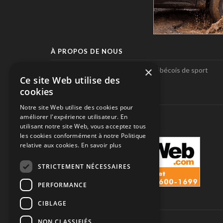
À PROPOS DE NOUS
×
Pole-Position, le seul magazine québécois de sport
Ce site Web utilise des
automobile.
cookies
SUIVEZ-NOUS
Notre site Web utilise des cookies pour
améliorer l'expérience utilisateur. En
utilisant notre site Web, vous acceptez tous
les cookies conformément à notre Politique
relative aux cookies.
En savoir plus
STRICTEMENT NÉCESSAIRES
PERFORMANCE
CIBLAGE
NON CLASSIFIÉS