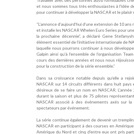
Travailler avec des personnes aussi formidables c
et nous sommes tous très enthousiastes à l'idée de
pour continuer à développer la NASCAR et le plaisir
“L’annonce d’aujourd’hui d’une extension de 10 ans
et installe les NASCAR Whelen Euro Series pour une
la prochaine décennie”, a déclaré Gene Stefanysh
élément essentiel de l’initiative internationale de 
laquelle nous pourrons continuer à nous développ
Galpin ainsi qu’à l’ensemble de l’organisation Tea
cours des dernières années et nous nous réjouiss
pour la construction de la série ensemble.”
Dans sa croissance notable depuis qu’elle a rej
NASCAR sur 14 circuits différents dans huit pays e
désireux de se faire un nom en NASCAR. L'année 2
durant la saison et plus de 75 pilotes représentan
NASCAR associé à des événements axés sur la f
spectateurs par événement.
La série continue également de devenir un tremplin 
NASCAR en participant à des courses en Amériqu
Amérique du Nord et cinq d'entre eux ont pris part