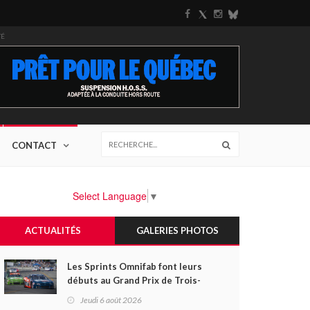
TÉ
CONTACT
Select Language
▼
ACTUALITÉS
GALERIES PHOTOS
Les Sprints Omnifab font leurs
débuts au Grand Prix de Trois-
Rivières avec un format inspiré
Jeudi 6 août 2026
de Daytona