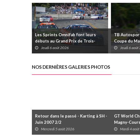
Les Sprints Omnifab font leurs
TB Autosports
débuts au Grand Prix de Trois-
Coupe du Mai
Rivières avec un format inspiré de
Trois-Rivièr
Jeudi 6 août 2026
Jeudi 6 août
Daytona
NOS DERNIÈRES GALERIES PHOTOS
Retour dans le passé - Karting à SH -
GT World Cha
Juin 2007 2/2
Magny-Cour
Mercredi 5 août 2026
Mardi 4 aoû