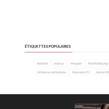
ÉTIQUETTES POPULAIRES
Red Bull
IndyCar
Mosport
Red Bull Racing
24 Heures de Daytona
Mercedes F1
Saison 20