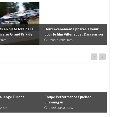
 en piste lors de la
Deux événements phares à venir
Cou
re au Grand Prix de
pour le film Villeneuve : L'ascension
insc
es
d'une légende (+ vidéo)
pre
 2026
Jeudi 6 août 2026
J
dans
llenge Europe -
Coupe Performance Québec -
WRC
s
Shawinigan
Éta
t 2026
Lundi 3 août 2026
D