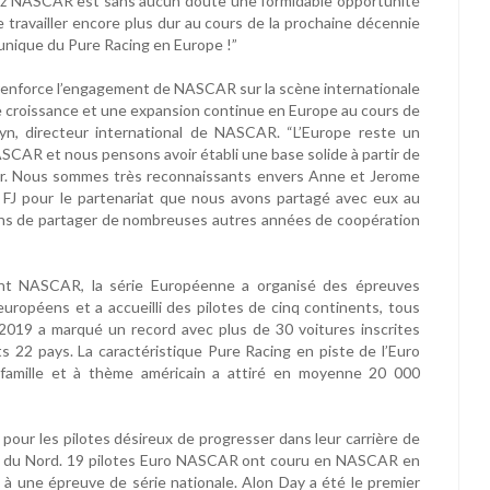
hez NASCAR est sans aucun doute une formidable opportunité
 travailler encore plus dur au cours de la prochaine décennie
 unique du Pure Racing en Europe !”
 renforce l’engagement de NASCAR sur la scène internationale
 croissance et une expansion continue en Europe au cours de
yn, directeur international de NASCAR. “L’Europe reste un
NASCAR et nous pensons avoir établi une base solide à partir de
er. Nous sommes très reconnaissants envers Anne et Jerome
m FJ pour le partenariat que nous avons partagé avec eux au
ons de partager de nombreuses autres années de coopération
oint NASCAR, la série Européenne a organisé des épreuves
uropéens et a accueilli des pilotes de cinq continents, tous
019 a marqué un record avec plus de 30 voitures inscrites
ts 22 pays. La caractéristique Pure Racing en piste de l’Euro
amille et à thème américain a attiré en moyenne 20 000
pour les pilotes désireux de progresser dans leur carrière de
e du Nord. 19 pilotes Euro NASCAR ont couru en NASCAR en
 à une épreuve de série nationale. Alon Day a été le premier