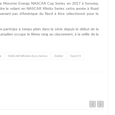
 de Monster Energy NASCAR Cup Series en 2017 à Sonoma,
ndre le volant en NASCAR Xfinity Series cette année à Road
 venant pas d’Amérique du Nord à être sélectionné pour le
e participe à temps plein dans la série depuis le début de la
 canadien occupe le 8ème rang au classement, à la veille de la
.
ve
NASCAR Whelen Euro Series
Zolder
Team FJ