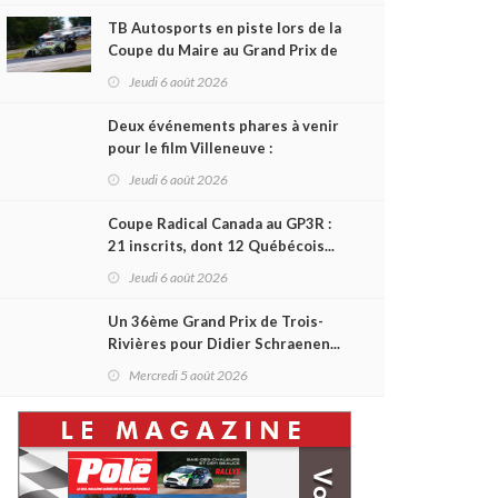
TB Autosports en piste lors de la
Coupe du Maire au Grand Prix de
Trois-Rivières
Jeudi 6 août 2026
Deux événements phares à venir
pour le film Villeneuve :
L'ascension d'une légende (+
Jeudi 6 août 2026
vidéo)
Coupe Radical Canada au GP3R :
21 inscrits, dont 12 Québécois...
et un premier gain d'Antoine
Jeudi 6 août 2026
Sénéchal dans la série ?
Un 36ème Grand Prix de Trois-
Rivières pour Didier Schraenen...
et une première en Challenge
Mercredi 5 août 2026
Canada