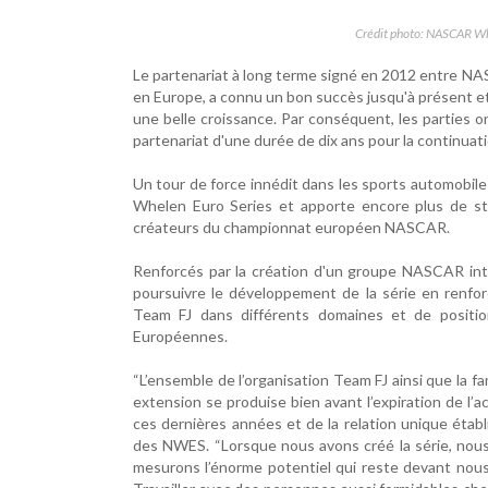
Crédit photo: NASCAR Wh
Le partenariat à long terme signé en 2012 entre NA
en Europe, a connu un bon succès jusqu'à présent e
une belle croissance. Par conséquent, les parties 
partenariat d'une durée de dix ans pour la continuati
Un tour de force innédit dans les sports automobi
Whelen Euro Series et apporte encore plus de sta
créateurs du championnat européen NASCAR.
Renforcés par la création d'un groupe NASCAR inte
poursuivre le développement de la série en renforç
Team FJ dans différents domaines et de positio
Européennes.
“L’ensemble de l’organisation Team FJ ainsi que la
extension se produise bien avant l’expiration de l’a
ces dernières années et de la relation unique éta
des NWES. “Lorsque nous avons créé la série, nous 
mesurons l’énorme potentiel qui reste devant nous