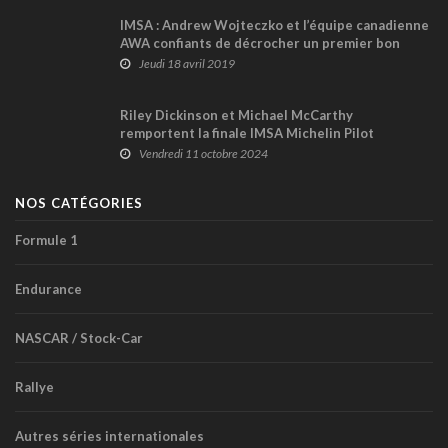
IMSA : Andrew Wojteczko et l’équipe canadienne
AWA confiants de décrocher un premier bon
résultat à Mid-Ohio
Jeudi 18 avril 2019
Riley Dickinson et Michael McCarthy
remportent la finale IMSA Michelin Pilot
Challenge à Road Atlanta; Karl Wittmer 3ème en
Vendredi 11 octobre 2024
TCR
NOS CATÉGORIES
Formule 1
Endurance
NASCAR / Stock-Car
Rallye
Autres séries internationales