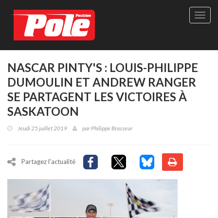
Site
officie
de
Pole-
Positi
Maga
NASCAR PINTY'S : LOUIS-PHILIPPE
-
DUMOULIN ET ANDREW RANGER
Le
seul
SE PARTAGENT LES VICTOIRES À
maga
SASKATOON
québé
de
Jeudi 25 juillet 2019
par
Philippe Brasseur
sport
autom
Partagez l'actualité