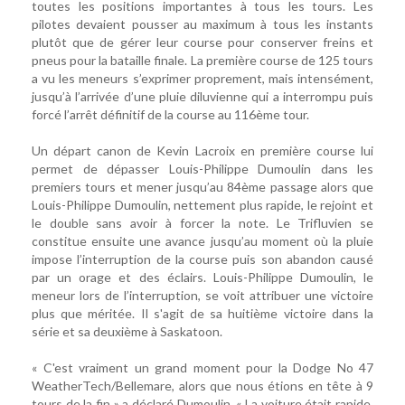
toutes les positions importantes à tous les tours. Les
pilotes devaient pousser au maximum à tous les instants
plutôt que de gérer leur course pour conserver freins et
pneus pour la bataille finale. La première course de 125 tours
a vu les meneurs s’exprimer proprement, mais intensément,
jusqu’à l’arrivée d’une pluie diluvienne qui a interrompu puis
forcé l’arrêt définitif de la course au 116ème tour.
Un départ canon de Kevin Lacroix en première course lui
permet de dépasser Louis-Philippe Dumoulin dans les
premiers tours et mener jusqu’au 84ème passage alors que
Louis-Philippe Dumoulin, nettement plus rapide, le rejoint et
le double sans avoir à forcer la note. Le Trifluvien se
constitue ensuite une avance jusqu’au moment où la pluie
impose l’interruption de la course puis son abandon causé
par un orage et des éclairs. Louis-Philippe Dumoulin, le
meneur lors de l’interruption, se voit attribuer une victoire
plus que méritée. Il s'agit de sa huitième victoire dans la
série et sa deuxième à Saskatoon.
« C'est vraiment un grand moment pour la Dodge No 47
WeatherTech/Bellemare, alors que nous étions en tête à 9
tours de la fin » a déclaré Dumoulin. « La voiture était rapide,