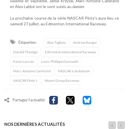
sixième et septième. Jamie Krzysik, Marc-Antoine Camirand
et Alex Labbé ont le sont suivis au damier.
La prochaine course de la série NASCAR Pinty's aura lieu ce
samedi 27 juillet, au Edmonton International Raceway.
Étiquettes:
Alex Tagliani
Andrew Ranger
Donald Theetge
Edmonton International Raceway
Kevin Lacroix
Louis-Philippe Dumoulin
Marc-Antoine Camirand
NASCAR à Saskatoon
NASCAR Pinty's
Wyant Group Raceway
Partagez l'actualité
NOS DERNIÈRES ACTUALITÉS