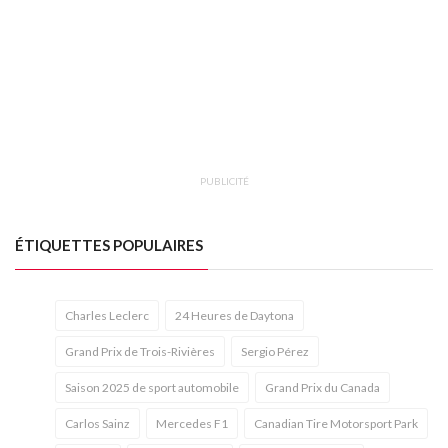
PUBLICITÉ
ÉTIQUETTES POPULAIRES
Charles Leclerc
24 Heures de Daytona
Grand Prix de Trois-Rivières
Sergio Pérez
Saison 2025 de sport automobile
Grand Prix du Canada
Carlos Sainz
Mercedes F1
Canadian Tire Motorsport Park