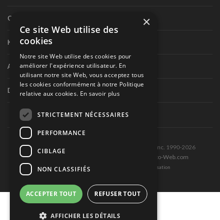
×
Circuit routier canadien
Ce site Web utilise des
cookies
Karting
Notre site Web utilise des cookies pour
améliorer l'expérience utilisateur. En
Autres séries nationales
utilisant notre site Web, vous acceptez tous
les cookies conformément à notre Politique
Divers
relative aux cookies.
En savoir plus
STRICTEMENT NÉCESSAIRES
PERFORMANCE
Tous droits réservés © Les Éditions Pole-Position inc. 1990-2026
CIBLAGE
Ce site est produit et hébergé par Montréal-Photo-Web.com
Politique de confidentialité et Conditions d’utilisation
NON CLASSIFIÉS
ACCEPTER TOUT
REFUSER TOUT
AFFICHER LES DÉTAILS