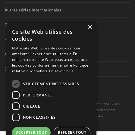
Autres séries internationales
×
Circuit routier canadien
Ce site Web utilise des
cookies
Karting
Notre site Web utilise des cookies pour
améliorer l'expérience utilisateur. En
Autres séries nationales
utilisant notre site Web, vous acceptez tous
les cookies conformément à notre Politique
Divers
relative aux cookies.
En savoir plus
STRICTEMENT NÉCESSAIRES
PERFORMANCE
Tous droits réservés © Les Éditions Pole-Position inc. 1990-2026
CIBLAGE
Ce site est produit et hébergé par Montréal-Photo-Web.com
Politique de confidentialité et Conditions d’utilisation
NON CLASSIFIÉS
ACCEPTER TOUT
REFUSER TOUT