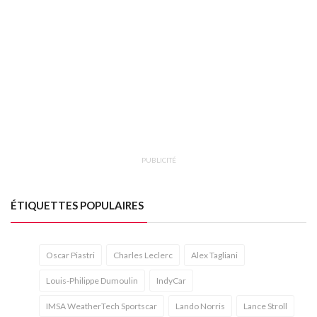
PUBLICITÉ
ÉTIQUETTES POPULAIRES
Oscar Piastri
Charles Leclerc
Alex Tagliani
Louis-Philippe Dumoulin
IndyCar
IMSA WeatherTech Sportscar
Lando Norris
Lance Stroll