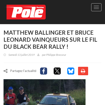
Site
officie
de
Pole-
Positi
Maga
MATTHEW BALLINGER ET BRUCE
-
LEONARD VAINQUEURS SUR LE FIL
Le
seul
DU BLACK BEAR RALLY !
maga
québé
Samedi 13 juillet 2019
par
Philippe Brasseur
de
sport
autom
Partagez l'actualité