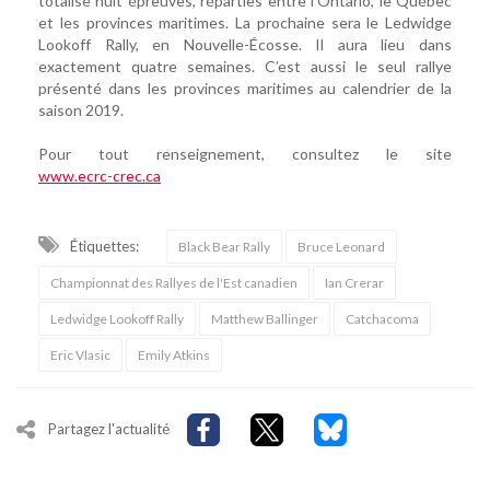
totalise huit épreuves, réparties entre l’Ontario, le Québec
et les provinces maritimes. La prochaine sera le Ledwidge
Lookoff Rally, en Nouvelle-Écosse. Il aura lieu dans
exactement quatre semaines. C’est aussi le seul rallye
présenté dans les provinces maritimes au calendrier de la
saison 2019.
Pour tout renseignement, consultez le site
www.ecrc-crec.ca
Étiquettes:
Black Bear Rally
Bruce Leonard
Championnat des Rallyes de l'Est canadien
Ian Crerar
Ledwidge Lookoff Rally
Matthew Ballinger
Catchacoma
Eric Vlasic
Emily Atkins
Partagez l'actualité