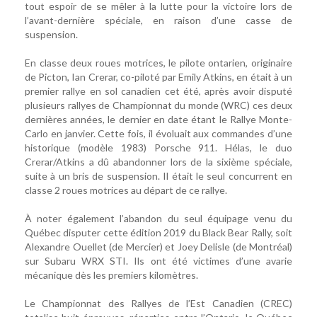
tout espoir de se mêler à la lutte pour la victoire lors de
l’avant-dernière spéciale, en raison d’une casse de
suspension.
En classe deux roues motrices, le pilote ontarien, originaire
de Picton, Ian Crerar, co-piloté par Emily Atkins, en était à un
premier rallye en sol canadien cet été, après avoir disputé
plusieurs rallyes de Championnat du monde (WRC) ces deux
dernières années, le dernier en date étant le Rallye Monte-
Carlo en janvier. Cette fois, il évoluait aux commandes d’une
historique (modèle 1983) Porsche 911. Hélas, le duo
Crerar/Atkins a dû abandonner lors de la sixième spéciale,
suite à un bris de suspension. Il était le seul concurrent en
classe 2 roues motrices au départ de ce rallye.
À noter également l’abandon du seul équipage venu du
Québec disputer cette édition 2019 du Black Bear Rally, soit
Alexandre Ouellet (de Mercier) et Joey Delisle (de Montréal)
sur Subaru WRX STI. Ils ont été victimes d’une avarie
mécanique dès les premiers kilomètres.
Le Championnat des Rallyes de l’Est Canadien (CREC)