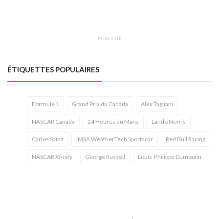
PUBLICITÉ
ÉTIQUETTES POPULAIRES
Formule 1
Grand Prix du Canada
Alex Tagliani
NASCAR Canada
24 Heures du Mans
Lando Norris
Carlos Sainz
IMSA WeatherTech Sportscar
Red Bull Racing
NASCAR Xfinity
George Russell
Louis-Philippe Dumoulin