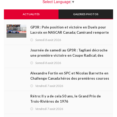
Select Language
▼
ACTUALITÉS
GALERIES PHOTOS
GP3R : Pole position et victoire en Duels pour
Lacroix en NASCAR Canada; Camirand remporte
l'autre Duels
Samedi 8 août 2026
Journée de samedi au GP3R : Tagliani décroche
une première victoire en Coupe Radical; des
courses très disputées dans toutes les séries
Samedi 8 août 2026
Alexandre Fortin en SPC et Nicolas Barrette en
Challenge Canada héros des premières courses
du week-end au GP3R
Vendredi 7 août 2026
Rétro: Il y a de cela 50 ans, le Grand Prix de
Trois-Rivières de 1976
Vendredi 7 août 2026