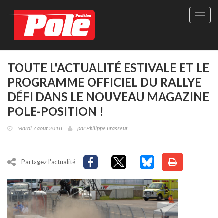
Site
officie
de
Pole-
Positi
Maga
TOUTE L'ACTUALITÉ ESTIVALE ET LE
-
PROGRAMME OFFICIEL DU RALLYE
Le
seul
DÉFI DANS LE NOUVEAU MAGAZINE
maga
POLE-POSITION !
québé
de
Mardi 7 août 2018
par
Philippe Brasseur
sport
autom
Partagez l'actualité