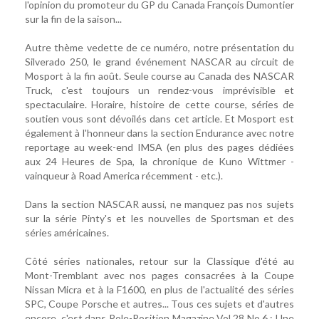
l'opinion du promoteur du GP du Canada François Dumontier
sur la fin de la saison...
Autre thème vedette de ce numéro, notre présentation du
Silverado 250, le grand événement NASCAR au circuit de
Mosport à la fin août. Seule course au Canada des NASCAR
Truck, c'est toujours un rendez-vous imprévisible et
spectaculaire. Horaire, histoire de cette course, séries de
soutien vous sont dévoilés dans cet article. Et Mosport est
également à l'honneur dans la section Endurance avec notre
reportage au week-end IMSA (en plus des pages dédiées
aux 24 Heures de Spa, la chronique de Kuno Wittmer -
vainqueur à Road America récemment - etc.).
Dans la section NASCAR aussi, ne manquez pas nos sujets
sur la série Pinty's et les nouvelles de Sportsman et des
séries américaines.
Côté séries nationales, retour sur la Classique d'été au
Mont-Tremblant avec nos pages consacrées à la Coupe
Nissan Micra et à la F1600, en plus de l'actualité des séries
SPC, Coupe Porsche et autres... Tous ces sujets et d'autres
encore, c'est dans Pole-Position Magazine Vol.28 No.6 : Une