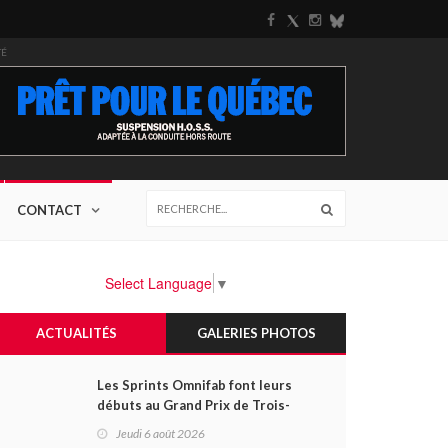
TÉ
CONTACT
Select Language
▼
ACTUALITÉS
GALERIES PHOTOS
Les Sprints Omnifab font leurs
débuts au Grand Prix de Trois-
Rivières avec un format inspiré
Jeudi 6 août 2026
de Daytona