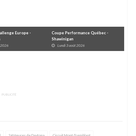
llenge Europe -
Coupe Performance Québec -
WRC
s
Shawinigan
Éta
t 2026
Lundi 3 août 2026
D
PUBLICITÉ
l
24 Heures de Daytona
Circuit Mont-Tremblant