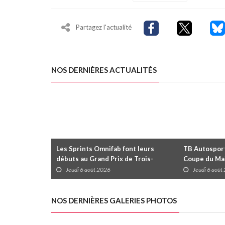
Partagez l'actualité
NOS DERNIÈRES ACTUALITÉS
Les Sprints Omnifab font leurs
TB Autosports
débuts au Grand Prix de Trois-
Coupe du Mai
Rivières avec un format inspiré de
Trois-Rivièr
Jeudi 6 août 2026
Jeudi 6 août
Daytona
NOS DERNIÈRES GALERIES PHOTOS