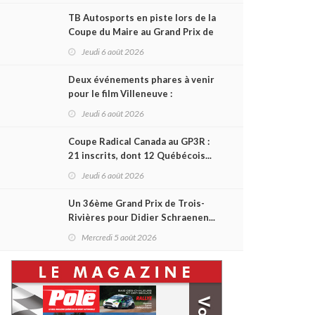
TB Autosports en piste lors de la
Coupe du Maire au Grand Prix de
Trois-Rivières
Jeudi 6 août 2026
Deux événements phares à venir
pour le film Villeneuve :
L'ascension d'une légende (+
Jeudi 6 août 2026
vidéo)
Coupe Radical Canada au GP3R :
21 inscrits, dont 12 Québécois...
et un premier gain d'Antoine
Jeudi 6 août 2026
Sénéchal dans la série ?
Un 36ème Grand Prix de Trois-
Rivières pour Didier Schraenen...
et une première en Challenge
Mercredi 5 août 2026
Canada