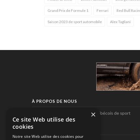
Grand Prix de Formule 1
Ferrari
Red Bull Raci
Saison 2023 de sport automobile
Alex Tagliani
À PROPOS DE NOUS
×
Pole-Position, le seul magazine québécois de sport
Ce site Web utilise des
automobile.
cookies
SUIVEZ-NOUS
Notre site Web utilise des cookies pour