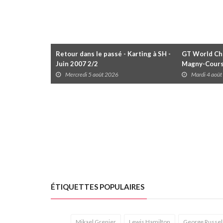
Retour dans le passé - Karting à SH -
GT World Cha
Juin 2007 2/2
Magny-Cour
Mercredi 5 août 2026
Mardi 4 aoû
ÉTIQUETTES POPULAIRES
Mikael Grenier
Lewis Hamilton
George Russel