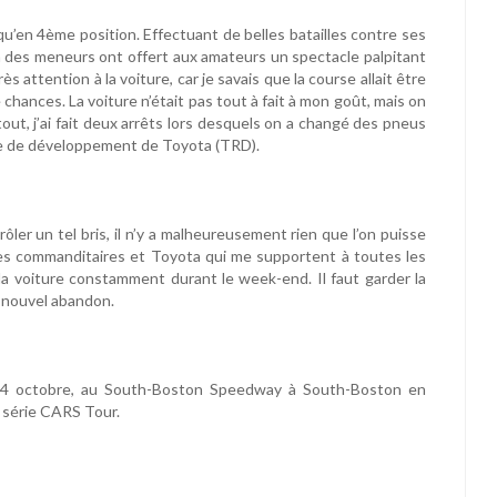
u’en 4ème position. Effectuant de belles batailles contre ses
n des meneurs ont offert aux amateurs un spectacle palpitant
s attention à la voiture, car je savais que la course allait être
chances. La voiture n’était pas tout à fait à mon goût, mais on
tout, j’ai fait deux arrêts lors desquels on a changé des pneus
mme de développement de Toyota (TRD).
ôler un tel bris, il n’y a malheureusement rien que l’on puisse
mes commanditaires et Toyota qui me supportent à toutes les
é la voiture constamment durant le week-end. Il faut garder la
e nouvel abandon.
 14 octobre, au South-Boston Speedway à South-Boston en
a série CARS Tour.