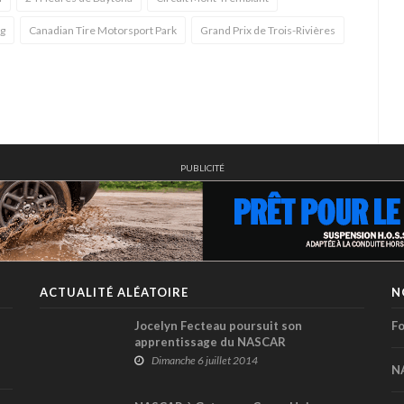
ng
Canadian Tire Motorsport Park
Grand Prix de Trois-Rivières
PUBLICITÉ
ACTUALITÉ ALÉATOIRE
N
Jocelyn Fecteau poursuit son
Fo
apprentissage du NASCAR
Dimanche 6 juillet 2014
N