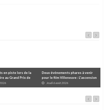
 en piste lors de la
Deux événements phares à venir
Cou
re au Grand Prix de
pour le film Villeneuve : L'ascension
insc
es
d'une légende (+ vidéo)
pre
 2026
Jeudi 6 août 2026
J
dans