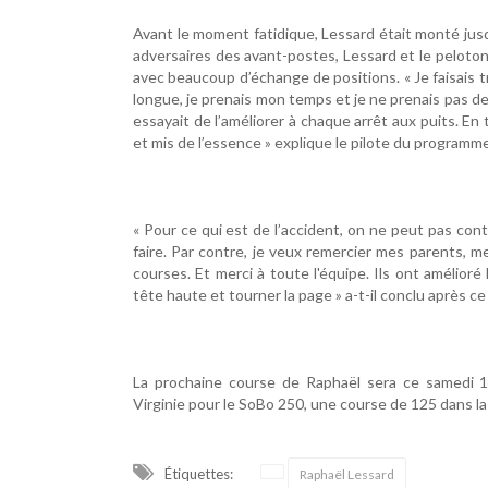
Avant le moment fatidique, Lessard était monté jusq
adversaires des avant-postes, Lessard et le peloto
avec beaucoup d’échange de positions. « Je faisais trè
longue, je prenais mon temps et je ne prenais pas de 
essayait de l’améliorer à chaque arrêt aux puits. En 
et mis de l’essence » explique le pilote du progra
« Pour ce qui est de l’accident, on ne peut pas contr
faire. Par contre, je veux remercier mes parents, 
courses. Et merci à toute l'équipe. Ils ont amélior
tête haute et tourner la page » a-t-il conclu après c
La prochaine course de Raphaël sera ce samedi
Virginie pour le SoBo 250, une course de 125 dans l
Étiquettes:
Raphaël Lessard