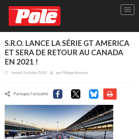
Site
officie
de
Pole-
Positi
Maga
S.R.O. LANCE LA SÉRIE GT AMERICA
-
ET SERA DE RETOUR AU CANADA
Le
seul
EN 2021 !
maga
québé
Samedi 3 octobre 2020
par
Philippe Brasseur
de
sport
autom
Partagez l'actualité