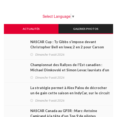
Select Language
▼
ACTUALITÉS
GALERIES PHOTOS
NASCAR Cup : Ty Gibbs s’impose devant
Christopher Bell en Iowa; 2 en 2 pour Carson
Kvapil en série O’Reilly
Dimanche 9 août 2026
Championnat des Rallyes de l'Est canadien :
Michael Dimkovski et Simon Levac lauréats d’un
Black Bear Rally à rebondissements !
Dimanche 9 août 2026
La stratégie permet à Alex Palou de décrocher
un 6e gain cette saison en IndyCar, sur le circuit
de Portland
Dimanche 9 août 2026
NASCAR Canada au GP3R : Marc-Antoine
Camirand à la tête d'un Top 9 de pilotes