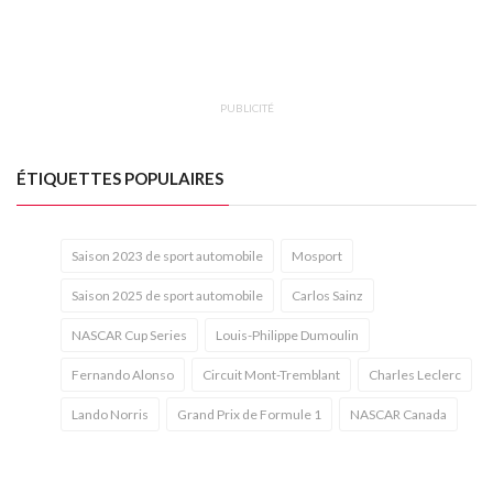
PUBLICITÉ
ÉTIQUETTES POPULAIRES
Saison 2023 de sport automobile
Mosport
Saison 2025 de sport automobile
Carlos Sainz
NASCAR Cup Series
Louis-Philippe Dumoulin
Fernando Alonso
Circuit Mont-Tremblant
Charles Leclerc
Lando Norris
Grand Prix de Formule 1
NASCAR Canada