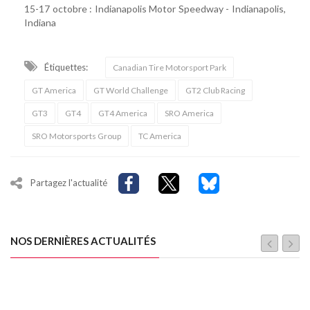
15-17 octobre : Indianapolis Motor Speedway - Indianapolis,
Indiana
Étiquettes:
Canadian Tire Motorsport Park
GT America
GT World Challenge
GT2 Club Racing
GT3
GT4
GT4 America
SRO America
SRO Motorsports Group
TC America
Partagez l'actualité
NOS DERNIÈRES ACTUALITÉS