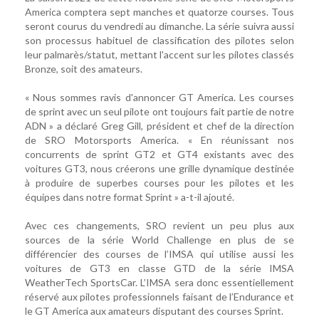
America comptera sept manches et quatorze courses. Tous
seront courus du vendredi au dimanche. La série suivra aussi
son processus habituel de classification des pilotes selon
leur palmarès/statut, mettant l'accent sur les pilotes classés
Bronze, soit des amateurs.
« Nous sommes ravis d'annoncer GT America. Les courses
de sprint avec un seul pilote ont toujours fait partie de notre
ADN » a déclaré Greg Gill, président et chef de la direction
de SRO Motorsports America. « En réunissant nos
concurrents de sprint GT2 et GT4 existants avec des
voitures GT3, nous créerons une grille dynamique destinée
à produire de superbes courses pour les pilotes et les
équipes dans notre format Sprint » a-t-il ajouté.
Avec ces changements, SRO revient un peu plus aux
sources de la série World Challenge en plus de se
différencier des courses de l’IMSA qui utilise aussi les
voitures de GT3 en classe GTD de la série IMSA
WeatherTech SportsCar. L’IMSA sera donc essentiellement
réservé aux pilotes professionnels faisant de l’Endurance et
le GT America aux amateurs disputant des courses Sprint.