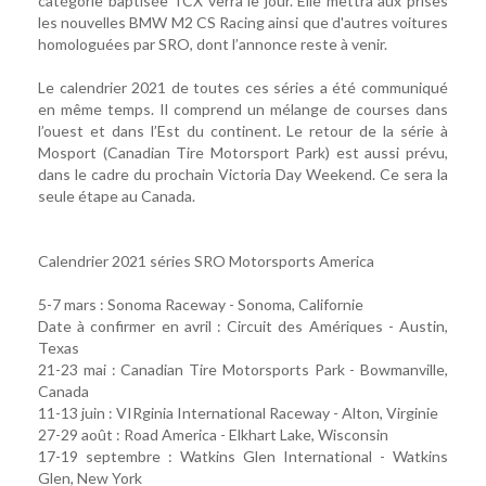
catégorie baptisée TCX verra le jour. Elle mettra aux prises
les nouvelles BMW M2 CS Racing ainsi que d'autres voitures
homologuées par SRO, dont l’annonce reste à venir.
Le calendrier 2021 de toutes ces séries a été communiqué
en même temps. Il comprend un mélange de courses dans
l’ouest et dans l’Est du continent. Le retour de la série à
Mosport (Canadian Tire Motorsport Park) est aussi prévu,
dans le cadre du prochain Victoria Day Weekend. Ce sera la
seule étape au Canada.
Calendrier 2021 séries SRO Motorsports America
5-7 mars : Sonoma Raceway - Sonoma, Californie
Date à confirmer en avril : Circuit des Amériques - Austin,
Texas
21-23 mai : Canadian Tire Motorsports Park - Bowmanville,
Canada
11-13 juin : VIRginia International Raceway - Alton, Virginie
27-29 août : Road America - Elkhart Lake, Wisconsin
17-19 septembre : Watkins Glen International - Watkins
Glen, New York