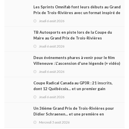
Les Sprints Omnifab font leurs débuts au Grand
Prix de Trois-Rivières avec un format inspiré de
Daytona
Jeudi 6 août 2026
TB Autosports en piste lors de la Coupe du
Maire au Grand Prix de Trois-Rivières
Jeudi 6 août 2026
Deux événements phares à venir pour le film
Villeneuve : L'ascension d'une légende (+ vidéo)
Jeudi 6 août 2026
Coupe Radical Canada au GP3R : 21 inscrits,
dont 12 Québécois... et un premier gain
d'Antoine Sénéchal dans la série ?
Jeudi 6 août 2026
Un 36ème Grand Prix de Trois-Rivières pour
Didier Schraenen... et une première en
Challenge Canada
Mercredi 5 août 2026