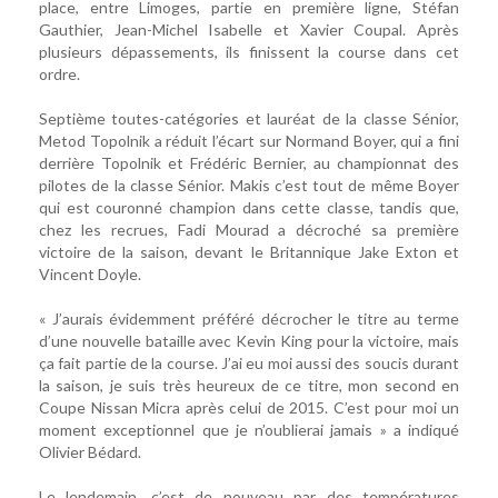
place, entre Limoges, partie en première ligne, Stéfan
Gauthier, Jean-Michel Isabelle et Xavier Coupal. Après
plusieurs dépassements, ils finissent la course dans cet
ordre.
Septième toutes-catégories et lauréat de la classe Sénior,
Metod Topolnik a réduit l’écart sur Normand Boyer, qui a fini
derrière Topolnik et Frédéric Bernier, au championnat des
pilotes de la classe Sénior. Makis c’est tout de même Boyer
qui est couronné champion dans cette classe, tandis que,
chez les recrues, Fadi Mourad a décroché sa première
victoire de la saison, devant le Britannique Jake Exton et
Vincent Doyle.
« J’aurais évidemment préféré décrocher le titre au terme
d’une nouvelle bataille avec Kevin King pour la victoire, mais
ça fait partie de la course. J’ai eu moi aussi des soucis durant
la saison, je suis très heureux de ce titre, mon second en
Coupe Nissan Micra après celui de 2015. C’est pour moi un
moment exceptionnel que je n’oublierai jamais » a indiqué
Olivier Bédard.
Le lendemain, c’est de nouveau par des températures