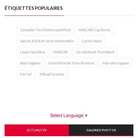
ÉTIQUETTES POPULAIRES
Canadian Tire Motorsport Park
NASCAR Cup Series
Saison 2024 de sport automobile
Carlos Sainz
Lewis Hamilton
NASCAR
Circuit Mont-Tremblant
Alex Tagliani
Grand Prix de Trois-Rivières
Max Verstappen
Ferrari
Mikael Grenier
Select Language
▼
ACTUALITÉS
GALERIES PHOTOS