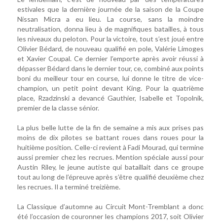
estivales que la dernière journée de la saison de la Coupe
Nissan Micra a eu lieu. La course, sans la moindre
neutralisation, donna lieu à de magnifiques batailles, à tous
les niveaux du peloton. Pour la victoire, tout s’est joué entre
Olivier Bédard, de nouveau qualifié en pole, Valérie Limoges
et Xavier Coupal. Ce dernier l’emporte après avoir réussi à
dépasser Bédard dans le dernier tour, ce, combiné aux points
boni du meilleur tour en course, lui donne le titre de vice-
champion, un petit point devant King. Pour la quatrième
place, Rzadzinski a devancé Gauthier, Isabelle et Topolnik,
premier de la classe sénior.
La plus belle lutte de la fin de semaine a mis aux prises pas
moins de dix pilotes se battant roues dans roues pour la
huitième position. Celle-ci revient à Fadi Mourad, qui termine
aussi premier chez les recrues. Mention spéciale aussi pour
Austin Riley, le jeune autiste qui bataillait dans ce groupe
tout au long de l’épreuve après s’être qualifié deuxième chez
les recrues. Il a terminé treizième.
La Classique d’automne au Circuit Mont-Tremblant a donc
été l’occasion de couronner les champions 2017, soit Olivier