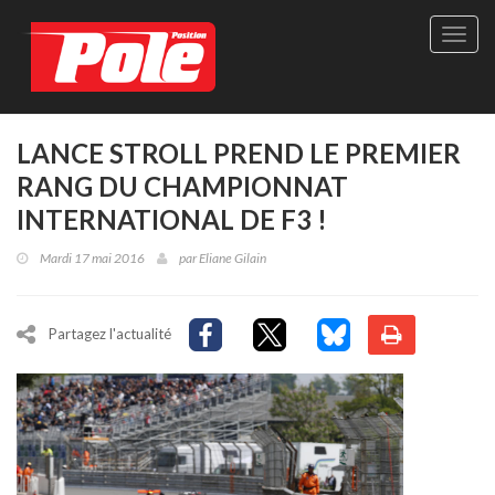
Site
officie
de
Pole-
Positi
Maga
LANCE STROLL PREND LE PREMIER
-
RANG DU CHAMPIONNAT
Le
seul
INTERNATIONAL DE F3 !
maga
québé
Mardi 17 mai 2016
par
Eliane Gilain
de
sport
autom
Partagez l'actualité