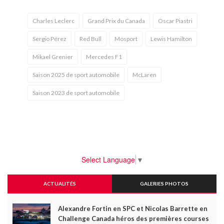
Charles Leclerc
Grand Prix du Canada
Oscar Piastri
Sergio Pérez
Red Bull
Mosport
Lewis Hamilton
Mikael Grenier
Mercedes F1
Saison 2025 de sport automobile
McLaren
Saison 2023 de sport automobile
Select Language
▼
ACTUALITÉS
GALERIES PHOTOS
Alexandre Fortin en SPC et Nicolas Barrette en
Challenge Canada héros des premières courses