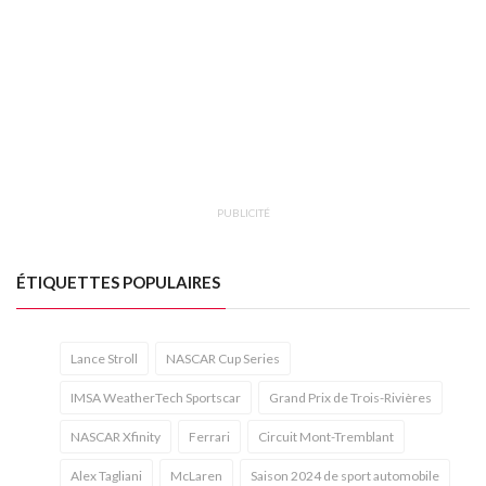
PUBLICITÉ
ÉTIQUETTES POPULAIRES
Lance Stroll
NASCAR Cup Series
IMSA WeatherTech Sportscar
Grand Prix de Trois-Rivières
NASCAR Xfinity
Ferrari
Circuit Mont-Tremblant
Alex Tagliani
McLaren
Saison 2024 de sport automobile