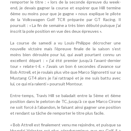
remporter le titre : « lors de la seconde épreuve du week-
end, je devais gagner la course et espérer que Hill termine
6ème ou moins pour que je gagne » nous explique le pilote
de la Volkswagen Golf TCR préparée par GT Racing. Il
poursuit : « La fin de semaine a très bien débuté puisque j’ai
inscrit la pole position en vue des deux épreuves ».
La course de samedi a vu Louis-Philippe décrocher une
nouvelle victoire mais l’épreuve finale de la saison s’est
moins bien déroulée pour lui, qui avait pourtant connu un
excellent départ : « j’ai été premier jusqu’à l’avant-dernier
tour » relate-t-il. « J’avais un bon 6 secondes d’avance sur
Bob Attrell, et je roulais plus vite que Marco Signoretti sur sa
Mustang GT4 alors je l’ai rattrapé et je me suis battu avec
lui, ce qui m’a ralenti » poursuit Montour.
Entre-temps, Travis Hill se baladait entre la 5ème et 6ème
position dans le peloton de TC, jusqu’à ce que Marco Cirone
ne soit forcé à l’abandon, le faisant ainsi gagner une position
et rendant sa tâche de remporter le titre plus facile.
« Bob Attrell est finalement venu me rejoindre, et puisque sa
Hyundai Veloster est plus aérodynamique que ma Golf, il a