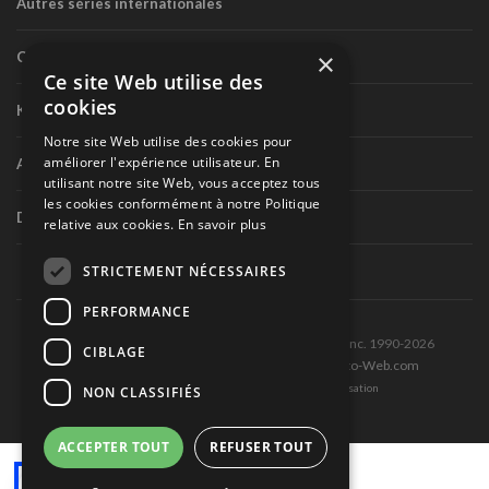
Autres séries internationales
×
Circuit routier canadien
Ce site Web utilise des
cookies
Karting
Notre site Web utilise des cookies pour
améliorer l'expérience utilisateur. En
Autres séries nationales
utilisant notre site Web, vous acceptez tous
les cookies conformément à notre Politique
Divers
relative aux cookies.
En savoir plus
STRICTEMENT NÉCESSAIRES
PERFORMANCE
Tous droits réservés © Les Éditions Pole-Position inc. 1990-2026
CIBLAGE
Ce site est produit et hébergé par Montréal-Photo-Web.com
Politique de confidentialité et Conditions d’utilisation
NON CLASSIFIÉS
ACCEPTER TOUT
REFUSER TOUT