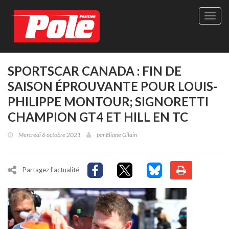
Site
officie
de
Pole-
Positi
Maga
SPORTSCAR CANADA : FIN DE
-
SAISON ÉPROUVANTE POUR LOUIS-
Le
seul
PHILIPPE MONTOUR; SIGNORETTI
maga
CHAMPION GT4 ET HILL EN TC
québé
de
Mercredi 6 octobre 2021
par
Eliane Gilain
sport
autom
Partagez l'actualité