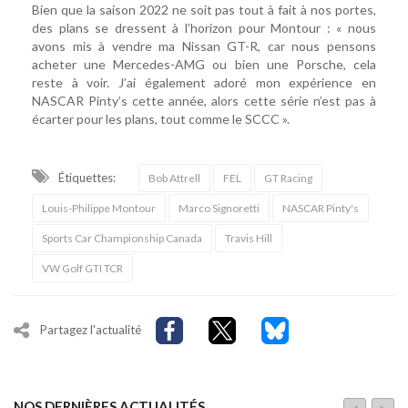
Bien que la saison 2022 ne soit pas tout à fait à nos portes,
des plans se dressent à l’horizon pour Montour : « nous
avons mis à vendre ma Nissan GT-R, car nous pensons
acheter une Mercedes-AMG ou bien une Porsche, cela
reste à voir. J’ai également adoré mon expérience en
NASCAR Pinty’s cette année, alors cette série n’est pas à
écarter pour les plans, tout comme le SCCC ».
Étiquettes:
Bob Attrell
FEL
GT Racing
Louis-Philippe Montour
Marco Signoretti
NASCAR Pinty's
Sports Car Championship Canada
Travis Hill
VW Golf GTI TCR
Partagez l'actualité
NOS DERNIÈRES ACTUALITÉS