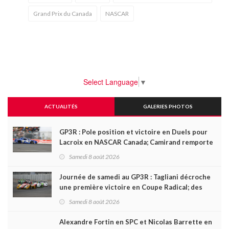
Grand Prix du Canada
NASCAR
Select Language
▼
ACTUALITÉS
GALERIES PHOTOS
GP3R : Pole position et victoire en Duels pour
Lacroix en NASCAR Canada; Camirand remporte
l'autre Duels
Samedi 8 août 2026
Journée de samedi au GP3R : Tagliani décroche
une première victoire en Coupe Radical; des
courses très disputées dans toutes les séries
Samedi 8 août 2026
Alexandre Fortin en SPC et Nicolas Barrette en