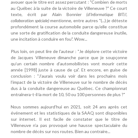
avouer que le titre est assez percutant : "Combien de morts
au Québec à la suite de la victoire de Villeneuve ?" Ce court
texte, écrit par Alain Bonnier
(d’Informatique BIT//,
collaboration spéciale)
mentionne, entre autres "(...) je déteste
profondément la course automobile parce qu’elle constitue
une sorte de gratification de la conduite dangereuse inutile,
une incitation à conduire en fou". Wow...
Plus loin, on peut lire de l'auteur : "Je déplore cette victoire
de Jacques Villeneuve dimanche parce que je soupçonne
qu’un certain nombre d’automobilistes vont mourir cette
année [1998] juste à cause de ça". Et encore, en guise de
conclusion : "J’aurais voulu voir dans les prochains mois
l’impact de la victoire de Villeneuve sur le nombre de décès
dus à la conduite dangereuse au Québec. Ce championnat
entraînera-t-il la mort de 10, 50 ou 100 personnes de plus ?"
Nous sommes aujourd’hui en 2021, soit 24 ans après cet
événement et les statistiques de la SAAQ sont disponibles
sur internet. Il est facile de constater que le titre de
Villeneuve n’a pas provoqué une hausse spectaculaire du
nombre de décès sur nos routes. Bien au contraire...