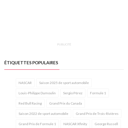
PUBLICITÉ
ÉTIQUETTES POPULAIRES
NASCAR
Saison 2025 de sport automobile
Louis-Philippe Dumoulin
Sergio Pérez
Formule 1
Red Bull Racing
Grand Prix du Canada
Saison 2022 de sport automobile
Grand Prix de Trois-Rivières
Grand Prix de Formule 1
NASCAR Xfinity
George Russell