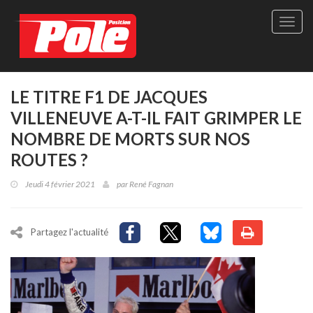
Site
officie
de
Pole-
Positi
Maga
LE TITRE F1 DE JACQUES
-
VILLENEUVE A-T-IL FAIT GRIMPER LE
Le
seul
NOMBRE DE MORTS SUR NOS
maga
ROUTES ?
québé
de
Jeudi 4 février 2021
par
René Fagnan
sport
autom
Partagez l'actualité