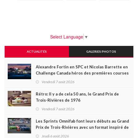
Select Language
▼
ACTUALITÉS
GALERIES PHOTOS
Alexandre Fortin en SPC et Nicolas Barrette en
Challenge Canada héros des premières courses
du week-end au GP3R
Vendredi 7 août 2026
Rétro: Il y a de cela 50 ans, le Grand Prix de
Trois-Rivières de 1976
Vendredi 7 août 2026
Les Sprints Omnifab font leurs débuts au Grand
Prix de Trois-Rivières avec un format inspiré de
Daytona
Jeudi 6 août 2026