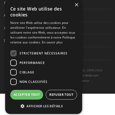
×
Circuit routier canadien
Ce site Web utilise des
cookies
Karting
Notre site Web utilise des cookies pour
améliorer l'expérience utilisateur. En
Autres séries nationales
utilisant notre site Web, vous acceptez tous
les cookies conformément à notre Politique
Divers
relative aux cookies.
En savoir plus
STRICTEMENT NÉCESSAIRES
PERFORMANCE
Tous droits réservés © Les Éditions Pole-Position inc. 1990-2026
CIBLAGE
Ce site est produit et hébergé par Montréal-Photo-Web.com
Politique de confidentialité et Conditions d’utilisation
NON CLASSIFIÉS
ACCEPTER TOUT
REFUSER TOUT
AFFICHER LES DÉTAILS