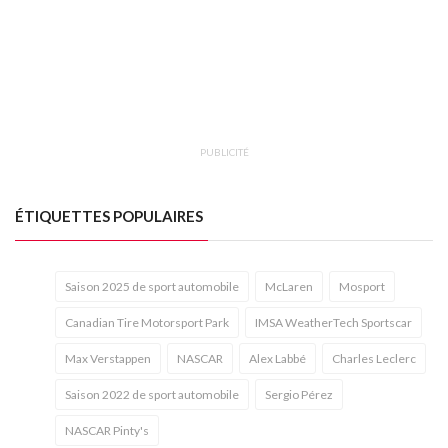
PUBLICITÉ
ÉTIQUETTES POPULAIRES
Saison 2025 de sport automobile
McLaren
Mosport
Canadian Tire Motorsport Park
IMSA WeatherTech Sportscar
Max Verstappen
NASCAR
Alex Labbé
Charles Leclerc
Saison 2022 de sport automobile
Sergio Pérez
NASCAR Pinty's