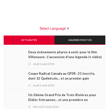
Select Language
▼
ACTUALITÉS
GALERIES PHOTOS
Deux événements phares à venir pour le film
Villeneuve : L'ascension d'une légende (+ vidéo)
Jeudi 6 août 2026
Coupe Radical Canada au GP3R : 21 inscrits,
dont 12 Québécois... et un premier gain
d'Antoine Sénéchal dans la série ?
Jeudi 6 août 2026
Un 36ème Grand Prix de Trois-Rivières pour
Didier Schraenen... et une première en
Challenge Canada
Mercredi 5 août 2026