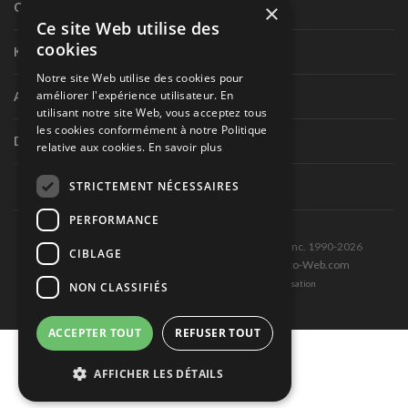
×
Circuit routier canadien
Ce site Web utilise des
cookies
Karting
Notre site Web utilise des cookies pour
améliorer l'expérience utilisateur. En
Autres séries nationales
utilisant notre site Web, vous acceptez tous
les cookies conformément à notre Politique
Divers
relative aux cookies.
En savoir plus
STRICTEMENT NÉCESSAIRES
PERFORMANCE
Tous droits réservés © Les Éditions Pole-Position inc. 1990-2026
CIBLAGE
Ce site est produit et hébergé par Montréal-Photo-Web.com
Politique de confidentialité et Conditions d’utilisation
NON CLASSIFIÉS
ACCEPTER TOUT
REFUSER TOUT
AFFICHER LES DÉTAILS