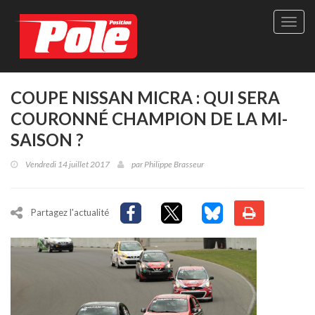
Site
officie
de
Pole-
Positi
Maga
COUPE NISSAN MICRA : QUI SERA
-
COURONNÉ CHAMPION DE LA MI-
Le
seul
SAISON ?
maga
québé
Vendredi 14 juillet 2017
par
Philippe Brasseur
de
sport
autom
Partagez l'actualité