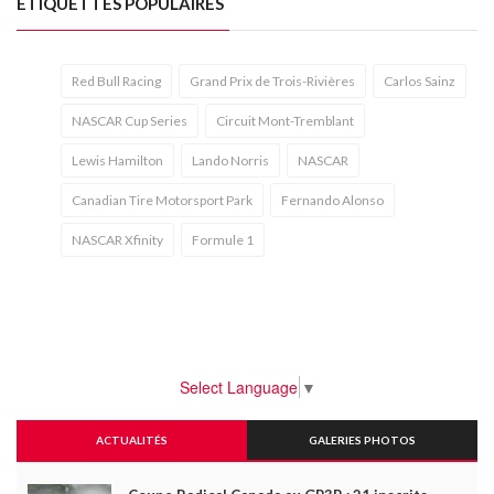
ÉTIQUETTES POPULAIRES
Red Bull Racing
Grand Prix de Trois-Rivières
Carlos Sainz
NASCAR Cup Series
Circuit Mont-Tremblant
Lewis Hamilton
Lando Norris
NASCAR
Canadian Tire Motorsport Park
Fernando Alonso
NASCAR Xfinity
Formule 1
Select Language
▼
ACTUALITÉS
GALERIES PHOTOS