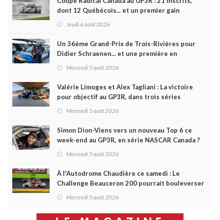
Coupe Radical Canada au GP3R : 21 inscrits,
dont 12 Québécois... et un premier gain
d'Antoine Sénéchal dans la série ?
Jeudi 6 août 2026
Un 36ème Grand-Prix de Trois-Rivières pour
Didier Schraenen... et une première en
Challenge Canada
Mercredi 5 août 2026
Valérie Limoges et Alex Tagliani : La victoire
pour objectif au GP3R, dans trois séries
différentes
Mercredi 5 août 2026
Simon Dion-Viens vers un nouveau Top 6 ce
week-end au GP3R, en série NASCAR Canada ?
Mercredi 5 août 2026
À l'Autodrome Chaudière ce samedi : Le
Challenge Beauceron 200 pourrait bouleverser
le championnat ACT Québec
Mercredi 5 août 2026