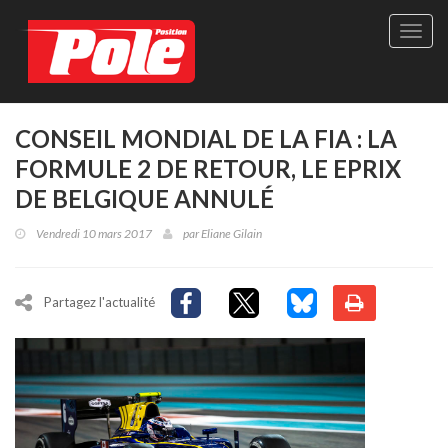
Site
officie
de
Pole-
Positi
Maga
CONSEIL MONDIAL DE LA FIA : LA
-
FORMULE 2 DE RETOUR, LE EPRIX
Le
seul
DE BELGIQUE ANNULÉ
maga
québé
Vendredi 10 mars 2017
par
Eliane Gilain
de
sport
autom
Partagez l'actualité