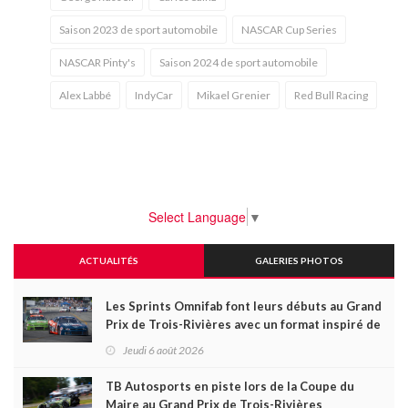
Saison 2023 de sport automobile
NASCAR Cup Series
NASCAR Pinty's
Saison 2024 de sport automobile
Alex Labbé
IndyCar
Mikael Grenier
Red Bull Racing
Select Language
▼
ACTUALITÉS
GALERIES PHOTOS
Les Sprints Omnifab font leurs débuts au Grand
Prix de Trois-Rivières avec un format inspiré de
Daytona
Jeudi 6 août 2026
TB Autosports en piste lors de la Coupe du
Maire au Grand Prix de Trois-Rivières