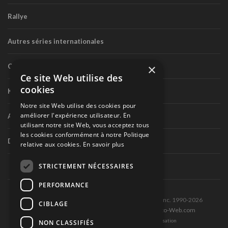
Rallye
Autres séries internationales
×
Circuit routier canadien
Ce site Web utilise des
cookies
Karting
Notre site Web utilise des cookies pour
améliorer l'expérience utilisateur. En
Autres séries nationales
utilisant notre site Web, vous acceptez tous
les cookies conformément à notre Politique
Divers
relative aux cookies.
En savoir plus
STRICTEMENT NÉCESSAIRES
PERFORMANCE
Tous droits réservés © Les Éditions Pole-Position inc. 1990-2026
CIBLAGE
Ce site est produit et hébergé par Montréal-Photo-Web.com
Politique de confidentialité et Conditions d’utilisation
NON CLASSIFIÉS