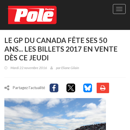
Site
officie
de
Pole-
Positi
Maga
LE GP DU CANADA FÊTE SES 50
-
ANS... LES BILLETS 2017 EN VENTE
Le
seul
DÈS CE JEUDI
maga
québé
Mardi 22 novembre 2016
par
Eliane Gilain
de
sport
autom
Partagez l'actualité