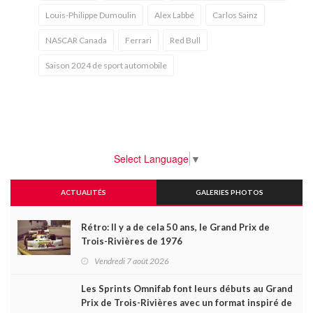
Louis-Philippe Dumoulin
Alex Labbé
Carlos Sainz
NASCAR Canada
Ferrari
Red Bull
Saison 2024 de sport automobile
Select Language
▼
ACTUALITÉS
GALERIES PHOTOS
Rétro: Il y a de cela 50 ans, le Grand Prix de
Trois-Rivières de 1976
Vendredi 7 août 2026
Les Sprints Omnifab font leurs débuts au Grand
Prix de Trois-Rivières avec un format inspiré de