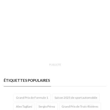
PUBLICITÉ
ÉTIQUETTES POPULAIRES
Grand Prix de Formule 1
Saison 2025 de sport automobile
Alex Tagliani
Sergio Pérez
Grand Prix de Trois-Rivières