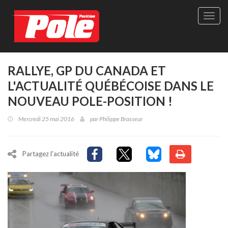
Site
officie
de
Pole-
Positi
Maga
RALLYE, GP DU CANADA ET
-
L'ACTUALITÉ QUÉBÉCOISE DANS LE
Le
seul
NOUVEAU POLE-POSITION !
maga
québé
Mercredi 25 mai 2016
par
Philippe Brasseur
de
sport
autom
Partagez l'actualité