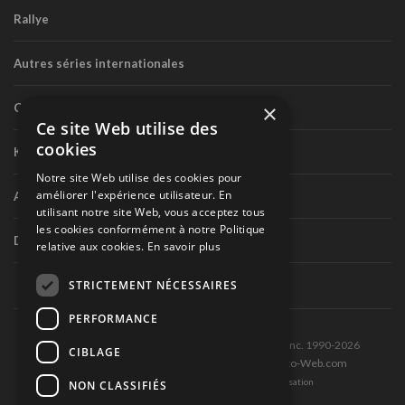
Rallye
Autres séries internationales
×
Circuit routier canadien
Ce site Web utilise des
cookies
Karting
Notre site Web utilise des cookies pour
améliorer l'expérience utilisateur. En
Autres séries nationales
utilisant notre site Web, vous acceptez tous
les cookies conformément à notre Politique
Divers
relative aux cookies.
En savoir plus
STRICTEMENT NÉCESSAIRES
PERFORMANCE
Tous droits réservés © Les Éditions Pole-Position inc. 1990-2026
CIBLAGE
Ce site est produit et hébergé par Montréal-Photo-Web.com
Politique de confidentialité et Conditions d’utilisation
NON CLASSIFIÉS