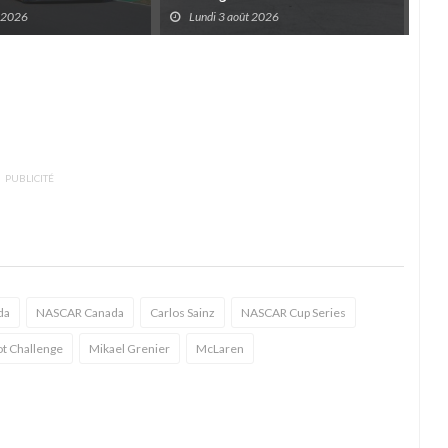
t 2026
Lundi 3 août 2026
D
PUBLICITÉ
da
NASCAR Canada
Carlos Sainz
NASCAR Cup Series
ot Challenge
Mikael Grenier
McLaren