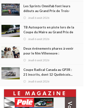
Les Sprints Omnifab font leurs
débuts au Grand Prix de Trois-
Rivières avec un format inspiré
Jeudi 6 août 2026
de Daytona
TB Autosports en piste lors de la
Coupe du Maire au Grand Prix de
Trois-Rivières
Jeudi 6 août 2026
Deux événements phares à venir
pour le film Villeneuve :
L'ascension d'une légende (+
Jeudi 6 août 2026
vidéo)
Coupe Radical Canada au GP3R :
21 inscrits, dont 12 Québécois...
et un premier gain d'Antoine
Jeudi 6 août 2026
Sénéchal dans la série ?