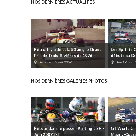
NOS DERNIÈRES ACTUALITÉS
Rétro: Il y a de cela 50 ans, le Grand
Les Sprints 
Prix de Trois-Rivières de 1976
débuts au Gr
Rivières avec
Vendredi 7 août 2026
Jeudi 6 août
Daytona
NOS DERNIÈRES GALERIES PHOTOS
Retour dans le passé - Karting à SH -
GT World Cha
Juin 2007 2/2
Magny-Cour