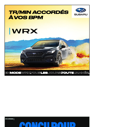
x événements phares à venir
Coupe Radical Canada au GP3R : 21
 le film Villeneuve : L'ascension
inscrits, dont 12 Québécois... et u
ne légende (+ vidéo)
premier gain d'Antoine Sénéchal
eudi 6 août 2026
Jeudi 6 août 2026
dans la série ?
 Rallye de Finlande 2026 -
WRC Rallye de Finlande 2026 -
pes dimanche et podium
Étapes samedi