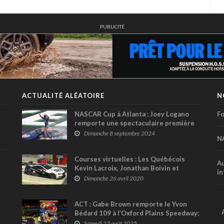
PUBLICITÉ
ACTUALITÉ ALÉATOIRE
N
NASCAR Cup à Atlanta : Joey Logano
Fo
remporte une spectaculaire première
course des séries éliminatoires
Dimanche 8 septembre 2024
N
Courses virtuelles : Les Québécois
Au
Kevin Lacroix, Jonathan Boivin et
in
William Lévesque s'imposent à l'Enduro
Dimanche 26 avril 2020
Sly Sim Racing
ACT : Gabe Brown remporte le Yvon
Bédard 109 à l’Oxford Plains Speedway;
record de 12 pilotes québécois inscrits
Samedi 23 août 2025