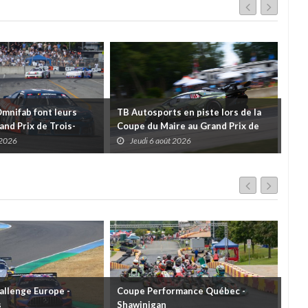
Omnifab font leurs
TB Autosports en piste lors de la
Deu
and Prix de Trois-
Coupe du Maire au Grand Prix de
pour
 un format inspiré de
Trois-Rivières
d'u
 2026
Jeudi 6 août 2026
J
llenge Europe -
Coupe Performance Québec -
WRC
s
Shawinigan
Éta