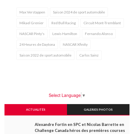
Max Verstappen
Saison 2024 de sport automobile
Mikael Grenier
Red Bull Racing
Circuit Mont-Tremblant
NASCAR Pinty's
Lewis Hamilton
Fernando Alonso
24 Heures de Daytona
NASCAR Xfinity
Saison 2022 de sport automobile
Carlos Sainz
Select Language
▼
ACTUALITÉS
GALERIES PHOTOS
Alexandre Fortin en SPC et Nicolas Barrette en
Challenge Canada héros des premières courses