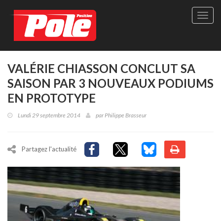
Site
officie
de
Pole-
Positi
Maga
VALÉRIE CHIASSON CONCLUT SA
-
SAISON PAR 3 NOUVEAUX PODIUMS
Le
seul
EN PROTOTYPE
maga
québé
Lundi 29 septembre 2014
par
Philippe Brasseur
de
sport
autom
Partagez l'actualité