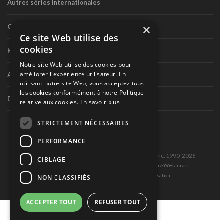
Autres séries internationales
×
Circuit routier canadien
Ce site Web utilise des
cookies
Karting
Notre site Web utilise des cookies pour
améliorer l'expérience utilisateur. En
Autres séries nationales
utilisant notre site Web, vous acceptez tous
les cookies conformément à notre Politique
Divers
relative aux cookies.
En savoir plus
STRICTEMENT NÉCESSAIRES
PERFORMANCE
Tous droits réservés © Les Éditions Pole-Position inc. 1990-2026
CIBLAGE
Ce site est produit et hébergé par Montréal-Photo-Web.com
Politique de confidentialité et Conditions d’utilisation
NON CLASSIFIÉS
ACCEPTER TOUT
REFUSER TOUT