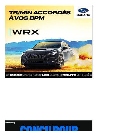
'Autodrome Chaudière ce samedi :
Le circuit de Sanair dans la mire de
Challenge Beauceron 200
la municipalité de St-Pie pour être
rrait bouleverser le
rayé de la carte !
ercredi 5 août 2026
Mercredi 5 août 2026
mpionnat ACT Québec