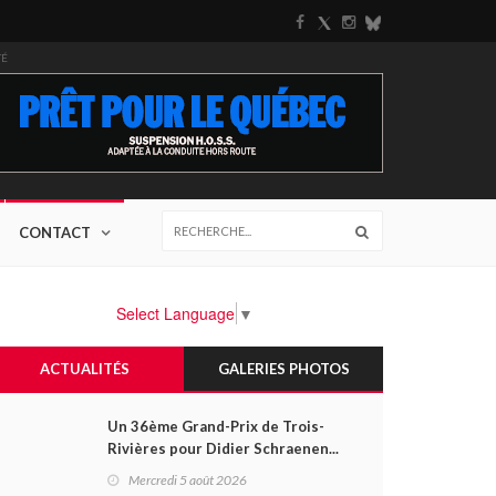
TÉ
CONTACT
Select Language
▼
ACTUALITÉS
GALERIES PHOTOS
Un 36ème Grand-Prix de Trois-
Rivières pour Didier Schraenen...
et une première en Challenge
Mercredi 5 août 2026
Canada