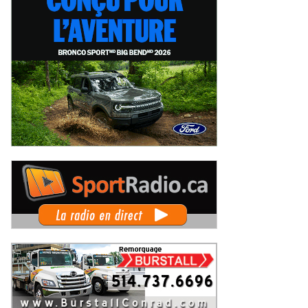
 Rallye de Finlande 2026 -
WRC Rallye de Finlande 2026 -
pes dimanche et podium
Étapes samedi
imanche 2 août 2026
Samedi 1er août 2026