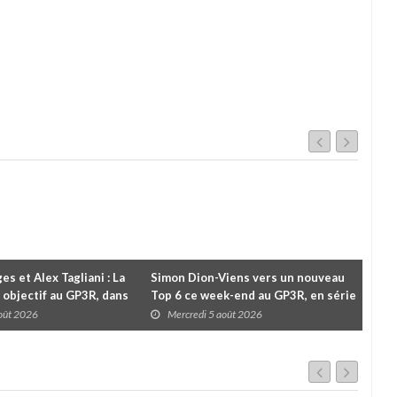
es et Alex Tagliani : La
Simon Dion-Viens vers un nouveau
À l
 objectif au GP3R, dans
Top 6 ce week-end au GP3R, en série
Le 
différentes
NASCAR Canada ?
pou
août 2026
Mercredi 5 août 2026
M
cha