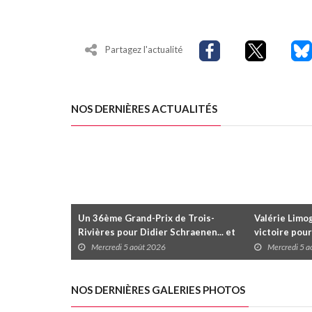
Partagez l'actualité
NOS DERNIÈRES ACTUALITÉS
Un 36ème Grand-Prix de Trois-
Valérie Limog
Rivières pour Didier Schraenen... et
victoire pour
une première en Challenge Canada
trois séries 
Mercredi 5 août 2026
Mercredi 5 
NOS DERNIÈRES GALERIES PHOTOS