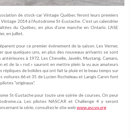
'Association de stock-car Vintage Québec feront leurs premiers
on Vintage 2014 à l'Autodrome St-Eustache. C'est un calendrier
haltées du Québec, en plus d'une manche en Ontario. L'ASE
, en juillet.
préparent pour ce premier événement de la saison. Les Verner,
ter que quelques-uns, en plus des nouveaux arrivants se sont
es antérieures à 1972. Les Chevelle, Javelin, Mustang, Camaro,
n et de la « rod » sauront en mettre plein la vu aux amateurs
 répliques de bolides qui ont fait la pluie et le beau temps sur
s voitures 66 et 35 de Lucien Rocheleau et Langis Caron font
pilotes "originaux".
drome St-Eustache pour toute une soirée de courses. On peur
autodrome.ca. Les pilotes NASCAR et Challenge 4 y seront
cernant la série, consultez le site web
www.ascvq.org