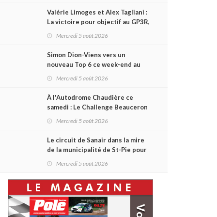
Valérie Limoges et Alex Tagliani :
La victoire pour objectif au GP3R,
dans trois séries différentes
Mercredi 5 août 2026
Simon Dion-Viens vers un
nouveau Top 6 ce week-end au
GP3R, en série NASCAR Canada ?
Mercredi 5 août 2026
À l'Autodrome Chaudière ce
samedi : Le Challenge Beauceron
200 pourrait bouleverser le
Mercredi 5 août 2026
championnat ACT Québec
Le circuit de Sanair dans la mire
de la municipalité de St-Pie pour
être rayé de la carte !
Mercredi 5 août 2026