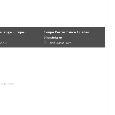
llenge Europe -
Coupe Performance Québec -
WRC
s
Shawinigan
Éta
t 2026
Lundi 3 août 2026
D
PUBLICITÉ