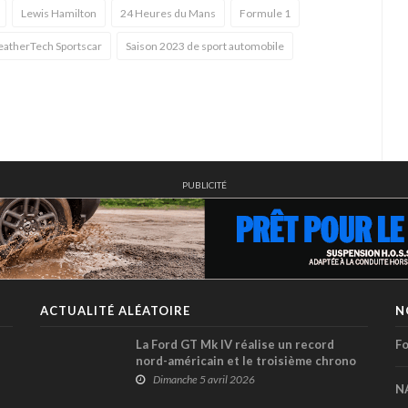
Lewis Hamilton
24 Heures du Mans
Formule 1
atherTech Sportscar
Saison 2023 de sport automobile
PUBLICITÉ
ACTUALITÉ ALÉATOIRE
N
La Ford GT Mk IV réalise un record
Fo
nord-américain et le troisième chrono
le plus rapide de l’histoire de la
Dimanche 5 avril 2026
N
Nordschleife du Nürburgring