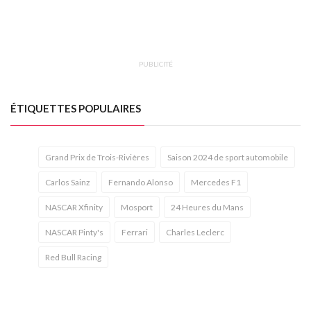
PUBLICITÉ
ÉTIQUETTES POPULAIRES
Grand Prix de Trois-Rivières
Saison 2024 de sport automobile
Carlos Sainz
Fernando Alonso
Mercedes F1
NASCAR Xfinity
Mosport
24 Heures du Mans
NASCAR Pinty's
Ferrari
Charles Leclerc
Red Bull Racing