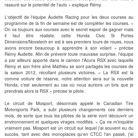
rassuré sur le potentiel de l'auto » explique Rémy.
L'objectif de l'équipe Audette Racing pour les deux courses au
programme de la fin de semaine est de compléter les courses. «
On va toujours aux courses avec le secret espoir de gagner mais
il faut être réaliste, cette Honda Civic Si Portes
Dimensions/Novatech en est à ses premiers tours de roues, nous
avons encore beaucoup à apprendre à son volant » précise
Rémy Audette. Afin de prévenir toute mauvaise surprise, l'équipe
a par ailleurs apporté dans le camion l'Acura RSX avec laquelle
Rémy et son frère aîné Mathieu se sont partagés les courses de
la saison 2012, récoltant plusieurs victoires. « La RSX est là
comme voiture de réserve, notre attention sera sur la nouvelle
Honda, c'est seulement au cas où nous aurions un bris que je
prendrais alors la RSX » précise le pilote.
Le circuit de Mosport, désormais appelé le Canadian Tire
Motorsports Park, a subi plusieurs changements ces derniers
mois, de sorte que tous les pilotes de la série vont découvrir un
environnement et quelques virages modifiés. « Ça ne m'inquiète
vraiment pas. Mosport est un circuit sur lequel j'ai souvent eu du
succès, tant avec des monoplaces qu'en CTCC l'an passé, j'ai