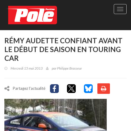
Site
officie
de
Pole-
Positi
Maga
RÉMY AUDETTE CONFIANT AVANT
-
LE DÉBUT DE SAISON EN TOURING
Le
seul
CAR
maga
québé
Mercredi 15 mai 2013
par
Philippe Brasseur
de
sport
autom
Partagez l'actualité