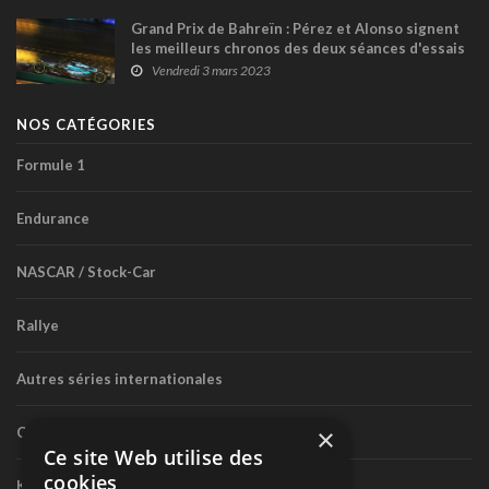
Grand Prix de Bahreïn : Pérez et Alonso signent
les meilleurs chronos des deux séances d'essais
libres; Lance Stroll Top 6
Vendredi 3 mars 2023
NOS CATÉGORIES
Formule 1
Endurance
NASCAR / Stock-Car
Rallye
Autres séries internationales
×
Circuit routier canadien
Ce site Web utilise des
cookies
Karting