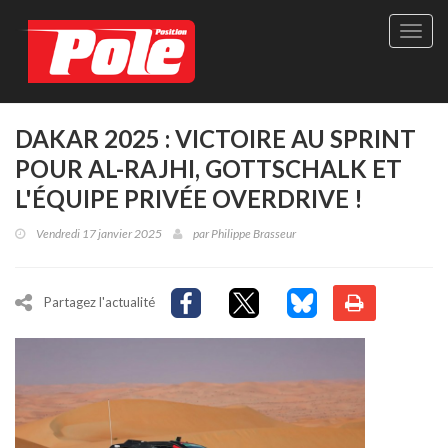
Site
officie
de
Pole-
Positi
Maga
DAKAR 2025 : VICTOIRE AU SPRINT
-
POUR AL-RAJHI, GOTTSCHALK ET
Le
seul
L'ÉQUIPE PRIVÉE OVERDRIVE !
maga
québé
Vendredi 17 janvier 2025
par
Philippe Brasseur
de
sport
autom
Partagez l'actualité