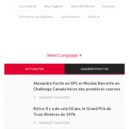
Lance Stroll
Alex Tagliani
NASCAR Xfinity
Mosport
24 Heures de Daytona
Lando Norris
IndyCar
Select Language
▼
ACTUALITÉS
GALERIES PHOTOS
Alexandre Fortin en SPC et Nicolas Barrette en
Challenge Canada héros des premières courses
du week-end au GP3R
Vendredi 7 août 2026
Rétro: Il y a de cela 50 ans, le Grand Prix de
Trois-Rivières de 1976
Vendredi 7 août 2026