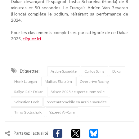
Dakar, devançant l'Espagnol Tosha Schareina (Honda) de 8
minutes et 50 secondes. Le Français Adrien Van Beveren
(Honda) complète le podium, réitérant sa performance de
2024.
Pour les classements complets et par catégorie de ce Dakar
2025,
cliquez ici
.
Étiquettes:
Arabie Saoudite
Carlos Sainz
Dakar
Henk Lategan
Mattias Ekström
Overdrive Racing
Rallye-Raid Dakar
Saison 2025 de sport automobile
Sébastien Loeb
Sport automobile en Arabie saoudite
Timo Gottschalk
Yazeed Al-Rajhi
Partagez l'actualité