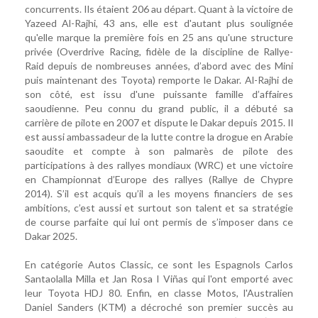
concurrents. Ils étaient 206 au départ. Quant à la victoire de
Yazeed Al-Rajhi, 43 ans, elle est d'autant plus soulignée
qu'elle marque la première fois en 25 ans qu'une structure
privée (Overdrive Racing, fidèle de la discipline de Rallye-
Raid depuis de nombreuses années, d’abord avec des Mini
puis maintenant des Toyota) remporte le Dakar. Al-Rajhi de
son côté, est issu d'une puissante famille d’affaires
saoudienne. Peu connu du grand public, il a débuté sa
carrière de pilote en 2007 et dispute le Dakar depuis 2015. Il
est aussi ambassadeur de la lutte contre la drogue en Arabie
saoudite et compte à son palmarès de pilote des
participations à des rallyes mondiaux (WRC) et une victoire
en Championnat d’Europe des rallyes (Rallye de Chypre
2014). S’il est acquis qu’il a les moyens financiers de ses
ambitions, c’est aussi et surtout son talent et sa stratégie
de course parfaite qui lui ont permis de s’imposer dans ce
Dakar 2025.
En catégorie Autos Classic, ce sont les Espagnols Carlos
Santaolalla Milla et Jan Rosa I Viñas qui l'ont emporté avec
leur Toyota HDJ 80. Enfin, en classe Motos, l'Australien
Daniel Sanders (KTM) a décroché son premier succès au