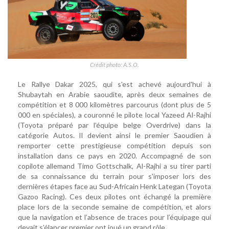
Crédit photo: A.S.O.
Le Rallye Dakar 2025, qui s'est achevé aujourd'hui à
Shubaytah en Arabie saoudite, après deux semaines de
compétition et 8 000 kilomètres parcourus (dont plus de 5
000 en spéciales), a couronné le pilote local Yazeed Al-Rajhi
(Toyota préparé par l’équipe belge Overdrive) dans la
catégorie Autos. Il devient ainsi le premier Saoudien à
remporter cette prestigieuse compétition depuis son
installation dans ce pays en 2020. Accompagné de son
copilote allemand Timo Gottschalk, Al-Rajhi a su tirer parti
de sa connaissance du terrain pour s'imposer lors des
dernières étapes face au Sud-Africain Henk Lategan (Toyota
Gazoo Racing). Ces deux pilotes ont échangé la première
place lors de la seconde semaine de compétition, et alors
que la navigation et l’absence de traces pour l’équipage qui
devait s’élancer premier ont joué un grand rôle.