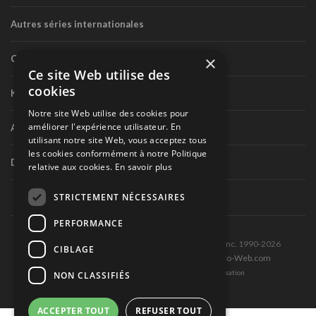
Autres séries internationales
×
Circuit routier canadien
Ce site Web utilise des
cookies
Karting
Notre site Web utilise des cookies pour
améliorer l'expérience utilisateur. En
Autres séries nationales
utilisant notre site Web, vous acceptez tous
les cookies conformément à notre Politique
Divers
relative aux cookies.
En savoir plus
STRICTEMENT NÉCESSAIRES
PERFORMANCE
Tous droits réservés © Les Éditions Pole-Position inc. 1990-2026
CIBLAGE
Ce site est produit et hébergé par Montréal-Photo-Web.com
Politique de confidentialité et Conditions d’utilisation
NON CLASSIFIÉS
ACCEPTER TOUT
REFUSER TOUT