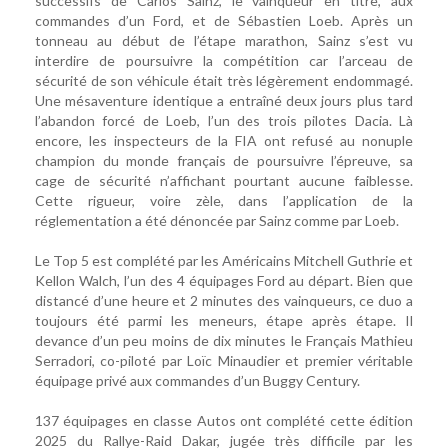
successifs de Carlos Sainz, le vainqueur en titre, aux
commandes d’un Ford, et de Sébastien Loeb. Après un
tonneau au début de l’étape marathon, Sainz s’est vu
interdire de poursuivre la compétition car l’arceau de
sécurité de son véhicule était très légèrement endommagé.
Une mésaventure identique a entraîné deux jours plus tard
l’abandon forcé de Loeb, l’un des trois pilotes Dacia. Là
encore, les inspecteurs de la FIA ont refusé au nonuple
champion du monde français de poursuivre l’épreuve, sa
cage de sécurité n’affichant pourtant aucune faiblesse.
Cette rigueur, voire zèle, dans l’application de la
réglementation a été dénoncée par Sainz comme par Loeb.
Le Top 5 est complété par les Américains Mitchell Guthrie et
Kellon Walch, l’un des 4 équipages Ford au départ. Bien que
distancé d’une heure et 2 minutes des vainqueurs, ce duo a
toujours été parmi les meneurs, étape après étape. Il
devance d’un peu moins de dix minutes le Français Mathieu
Serradori, co-piloté par Loïc Minaudier et premier véritable
équipage privé aux commandes d’un Buggy Century.
137 équipages en classe Autos ont complété cette édition
2025 du Rallye-Raid Dakar, jugée très difficile par les