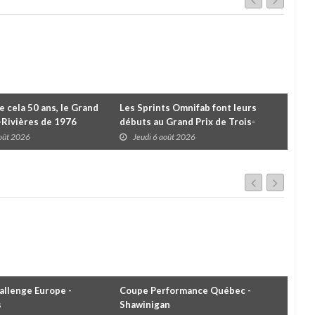
de cela 50 ans, le Grand
Les Sprints Omnifab font leurs
TB 
s-Rivières de 1976
débuts au Grand Prix de Trois-
Cou
Rivières avec un format inspiré de
Tro
août 2026
Jeudi 6 août 2026
J
Daytona
llenge Europe -
Coupe Performance Québec -
WRC
s
Shawinigan
Éta