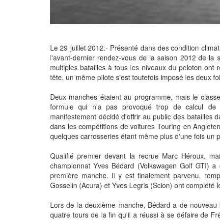
Le 29 juillet 2012.- Présenté dans des condition climat
l'avant-dernier rendez-vous de la saison 2012 de la s
multiples batailles à tous les niveaux du peloton on
tête, un même pilote s'est toutefois imposé les deux f
Deux manches étaient au programme, mais le classem
formule qui n'a pas provoqué trop de calcul de p
manifestement décidé d'offrir au public des batailles 
dans les compétitions de voitures Touring en Anglete
quelques carrosseries étant même plus d'une fois un pe
Qualifié premier devant la recrue Marc Héroux, mais
championnat Yves Bédard (Volkswagen Golf GTI) a du 
première manche. Il y est finalement parvenu, rempo
Gosselin (Acura) et Yves Legris (Scion) ont complété 
Lors de la deuxième manche, Bédard a de nouveau ba
quatre tours de la fin qu'il a réussi à se défaire de