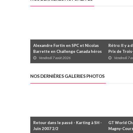
Alexandre Fortin en SPC et Nicolas
Rétro: Il y a 
Barrette en Challenge Canada héros
Prix de Troi
des premières courses du week-end
Vendredi 7 août 2026
Vendredi 7 
au GP3R
NOS DERNIÈRES GALERIES PHOTOS
Retour dans le passé - Karting à SH -
GT World Cha
Juin 2007 2/2
Magny-Cour