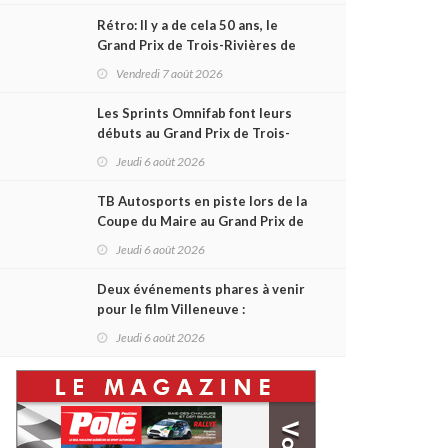
Rétro: Il y a de cela 50 ans, le
Grand Prix de Trois-Rivières de
1976
Vendredi 7 août 2026
Les Sprints Omnifab font leurs
débuts au Grand Prix de Trois-
Rivières avec un format inspiré
Jeudi 6 août 2026
de Daytona
TB Autosports en piste lors de la
Coupe du Maire au Grand Prix de
Trois-Rivières
Jeudi 6 août 2026
Deux événements phares à venir
pour le film Villeneuve :
L'ascension d'une légende (+
Jeudi 6 août 2026
vidéo)