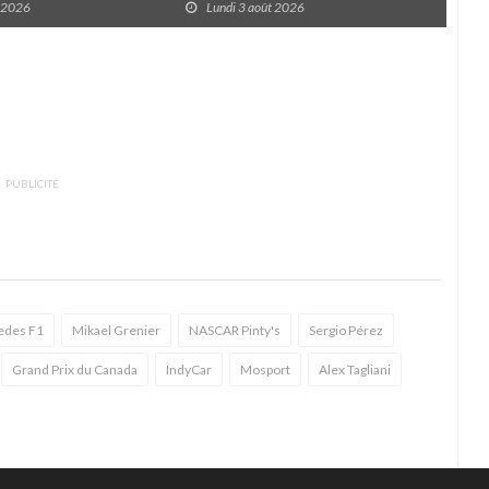
t 2026
Lundi 3 août 2026
D
PUBLICITÉ
edes F1
Mikael Grenier
NASCAR Pinty's
Sergio Pérez
Grand Prix du Canada
IndyCar
Mosport
Alex Tagliani