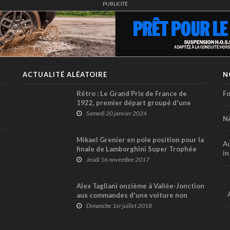
PUBLICITÉ
ACTUALITÉ ALÉATOIRE
N
Rétro : Le Grand Prix de France de
Fo
1922, premier départ groupé d'une
épreuve majeure en Europe
Samedi 20 janvier 2024
N
Mikael Grenier en pole position pour la
Au
finale de Lamborghini Super Trophée
in
en Europe !
Jeudi 16 novembre 2017
Alex Tagliani onzième à Vallée-Jonction
aux commandes d'une voiture non
compétitive
Dimanche 1er juillet 2018