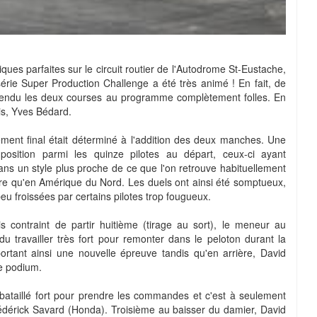
iques parfaites sur le circuit routier de l'Autodrome St-Eustache,
érie Super Production Challenge a été très animé ! En fait, de
t rendu les deux courses au programme complètement folles. En
ois, Yves Bédard.
ent final était déterminé à l'addition des deux manches. Une
osition parmi les quinze pilotes au départ, ceux-ci ayant
dans un style plus proche de ce que l'on retrouve habituellement
rre qu'en Amérique du Nord. Les duels ont ainsi été somptueux,
u froissées par certains pilotes trop fougueux.
 contraint de partir huitième (tirage au sort), le meneur au
travailler très fort pour remonter dans le peloton durant la
rtant ainsi une nouvelle épreuve tandis qu'en arrière, David
le podium.
taillé fort pour prendre les commandes et c'est à seulement
 Frédérick Savard (Honda). Troisième au baisser du damier, David