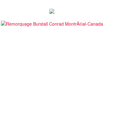
Autosports en piste lors de la
Deux événements phares à venir
pe du Maire au Grand Prix de
pour le film Villeneuve : L'ascensio
is-Rivières
d'une légende (+ vidéo)
eudi 6 août 2026
Jeudi 6 août 2026
 Rallye de Finlande 2026 -
WRC Rallye de Finlande 2026 -
pes dimanche et podium
Étapes samedi