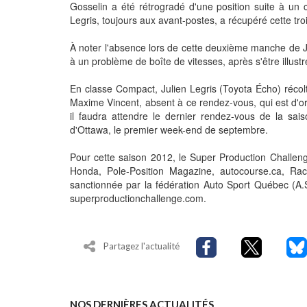
Gosselin a été rétrogradé d'une position suite à un c
Legris, toujours aux avant-postes, a récupéré cette tr
À noter l'absence lors de cette deuxième manche de Ji
à un problème de boîte de vitesses, après s'être illust
En classe Compact, Julien Legris (Toyota Écho) récolte
Maxime Vincent, absent à ce rendez-vous, qui est d'ore
il faudra attendre le dernier rendez-vous de la sais
d'Ottawa, le premier week-end de septembre.
Pour cette saison 2012, le Super Production Challen
Honda, Pole-Position Magazine, autocourse.ca, Raci
sanctionnée par la fédération Auto Sport Québec (A.S.Q.
superproductionchallenge.com.
Partagez l'actualité
NOS DERNIÈRES ACTUALITÉS