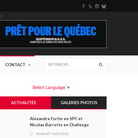
TÉ
CONTACT
Select Language
▼
ACTUALITÉS
GALERIES PHOTOS
Alexandre Fortin en SPC et
Nicolas Barrette en Challenge
Canada héros des premières
Vendredi 7 août 2026
courses du week-end au GP3R