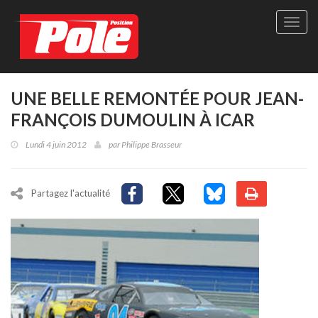
Site
officie
de
Pole-
Positi
Maga
UNE BELLE REMONTÉE POUR JEAN-
-
FRANÇOIS DUMOULIN À ICAR
Le
seul
Lundi 4 juin 2012
par
Philippe Brasseur
maga
québé
de
sport
Partagez l'actualité
autom