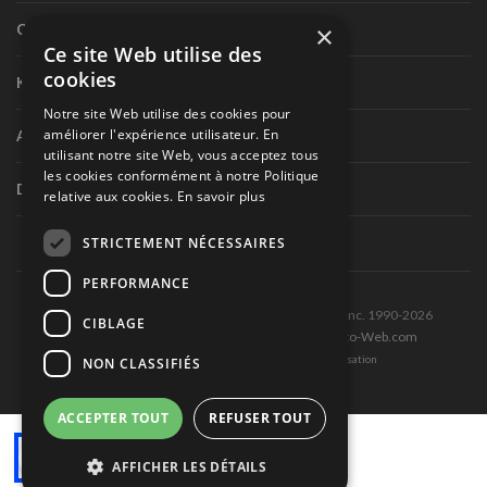
×
Circuit routier canadien
Ce site Web utilise des
cookies
Karting
Notre site Web utilise des cookies pour
améliorer l'expérience utilisateur. En
Autres séries nationales
utilisant notre site Web, vous acceptez tous
les cookies conformément à notre Politique
Divers
relative aux cookies.
En savoir plus
STRICTEMENT NÉCESSAIRES
PERFORMANCE
Tous droits réservés © Les Éditions Pole-Position inc. 1990-2026
CIBLAGE
Ce site est produit et hébergé par Montréal-Photo-Web.com
Politique de confidentialité et Conditions d’utilisation
NON CLASSIFIÉS
ACCEPTER TOUT
REFUSER TOUT
AFFICHER LES DÉTAILS