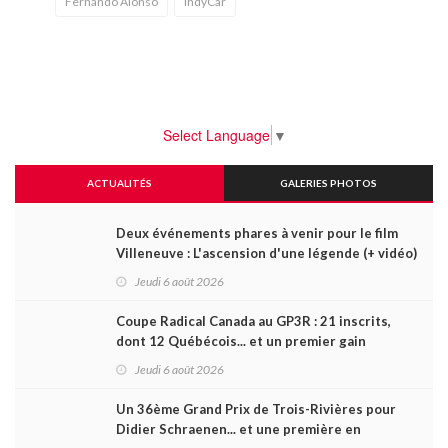
Fernando Alonso
IndyCar
Select Language
▼
ACTUALITÉS
GALERIES PHOTOS
Deux événements phares à venir pour le film
Villeneuve : L'ascension d'une légende (+ vidéo)
Jeudi 6 août 2026
Coupe Radical Canada au GP3R : 21 inscrits,
dont 12 Québécois... et un premier gain
d'Antoine Sénéchal dans la série ?
Jeudi 6 août 2026
Un 36ème Grand Prix de Trois-Rivières pour
Didier Schraenen... et une première en