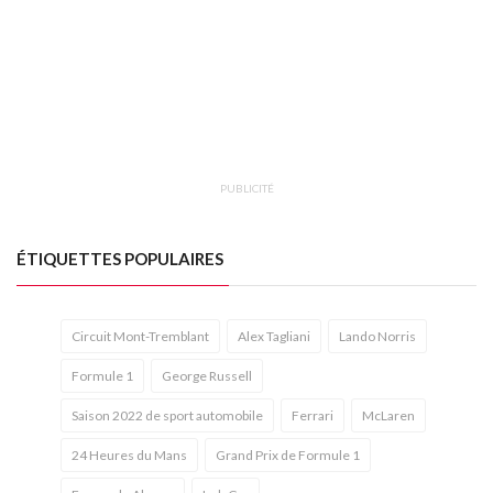
PUBLICITÉ
ÉTIQUETTES POPULAIRES
Circuit Mont-Tremblant
Alex Tagliani
Lando Norris
Formule 1
George Russell
Saison 2022 de sport automobile
Ferrari
McLaren
24 Heures du Mans
Grand Prix de Formule 1