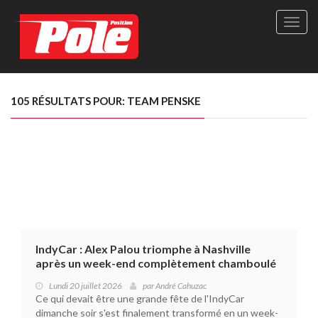
Site
officie
de
Pole-
Positi
Maga
105 RÉSULTATS POUR: TEAM PENSKE
-
Le
seul
maga
québé
de
sport
autom
IndyCar : Alex Palou triomphe à Nashville
après un week-end complètement chamboulé
Lundi 20 juillet 2026
par
André Cahuzac
Ce qui devait être une grande fête de l'IndyCar
dimanche soir s'est finalement transformé en un week-