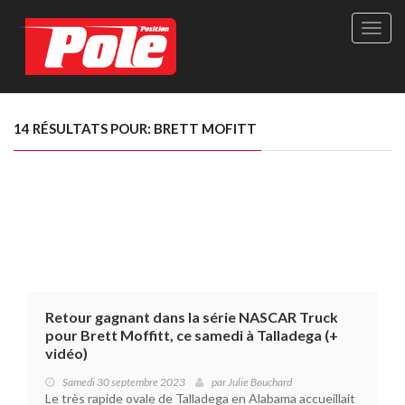
Site
officie
de
Pole-
Positi
Maga
14 RÉSULTATS POUR: BRETT MOFITT
-
Le
seul
maga
québé
de
sport
autom
Retour gagnant dans la série NASCAR Truck
pour Brett Moffitt, ce samedi à Talladega (+
vidéo)
Samedi 30 septembre 2023
par
Julie Bouchard
Le très rapide ovale de Talladega en Alabama accueillait