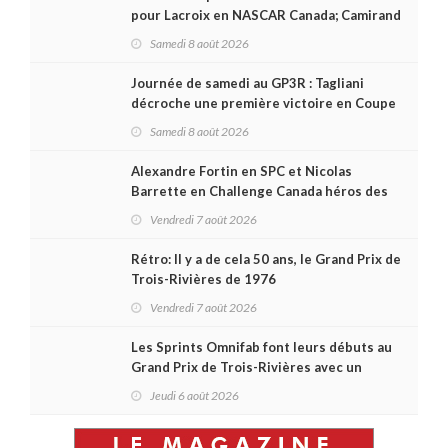
pour Lacroix en NASCAR Canada; Camirand
remporte l'autre Duels
Samedi 8 août 2026
Journée de samedi au GP3R : Tagliani
décroche une première victoire en Coupe
Radical; des courses très disputées dans
Samedi 8 août 2026
toutes les séries
Alexandre Fortin en SPC et Nicolas
Barrette en Challenge Canada héros des
premières courses du week-end au GP3R
Vendredi 7 août 2026
Rétro: Il y a de cela 50 ans, le Grand Prix de
Trois-Rivières de 1976
Vendredi 7 août 2026
Les Sprints Omnifab font leurs débuts au
Grand Prix de Trois-Rivières avec un
format inspiré de Daytona
Jeudi 6 août 2026