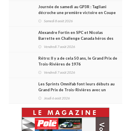
Journée de samedi au GP3R : Tagliani
décroche une première victoire en Coupe
Radical; des courses très disputées dans
Samedi 8 août 2026
toutes les séries
Alexandre Fortin en SPC et Nicolas
Barrette en Challenge Canada héros des
premières courses du week-end au GP3R
Vendredi 7 août 2026
Rétro: Il y a de cela 50 ans, le Grand Prix de
Trois-Rivières de 1976
Vendredi 7 août 2026
Les Sprints Omnifab font leurs débuts au
Grand Prix de Trois-Rivières avec un
format inspiré de Daytona
Jeudi 6 août 2026