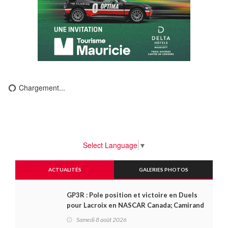
Chargement...
Select Language
▼
ACTUALITÉS
GALERIES PHOTOS
GP3R : Pole position et victoire en Duels
pour Lacroix en NASCAR Canada; Camirand
remporte l'autre Duels
Samedi 8 août 2026