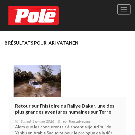
Site
officie
de
Pole-
Positi
Maga
8 RÉSULTATS POUR: ARI VATANEN
-
Le
seul
maga
québé
de
sport
autom
Retour sur l’histoire du Rallye Dakar, une des
plus grandes aventures humaines sur Terre
Samedi 3 janvier 2026
par
Tom Labrecque
Alors que les concurrents s’élancent aujourd’hui de
Yanbu en Arabie Saoudite pour le prologue de la 48ᵉ