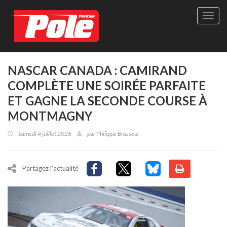
Site
officie
de
Pole-
Positi
Maga
NASCAR CANADA : CAMIRAND
-
COMPLÈTE UNE SOIRÉE PARFAITE
Le
seul
ET GAGNE LA SECONDE COURSE À
maga
MONTMAGNY
québé
de
Samedi 4 juillet 2026
par
Philippe Brasseur
sport
autom
Partagez l'actualité