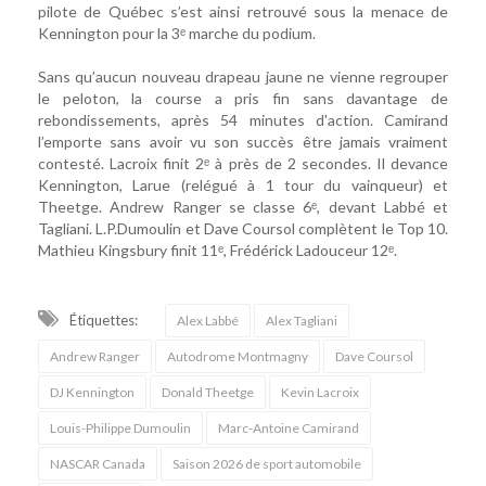
pilote de Québec s’est ainsi retrouvé sous la menace de
Kennington pour la 3ᵉ marche du podium.
Sans qu’aucun nouveau drapeau jaune ne vienne regrouper
le peloton, la course a pris fin sans davantage de
rebondissements, après 54 minutes d'action. Camirand
l’emporte sans avoir vu son succès être jamais vraiment
contesté. Lacroix finit 2ᵉ à près de 2 secondes. Il devance
Kennington, Larue (relégué à 1 tour du vainqueur) et
Theetge. Andrew Ranger se classe 6ᵉ, devant Labbé et
Tagliani. L.P.Dumoulin et Dave Coursol complètent le Top 10.
Mathieu Kingsbury finit 11ᵉ, Frédérick Ladouceur 12ᵉ.
Étiquettes:
Alex Labbé
Alex Tagliani
Andrew Ranger
Autodrome Montmagny
Dave Coursol
DJ Kennington
Donald Theetge
Kevin Lacroix
Louis-Philippe Dumoulin
Marc-Antoine Camirand
NASCAR Canada
Saison 2026 de sport automobile