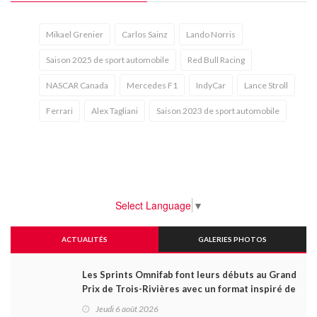
Mikael Grenier
Carlos Sainz
Lando Norris
Saison 2025 de sport automobile
Red Bull Racing
NASCAR Canada
Mercedes F1
IndyCar
Lance Stroll
Ferrari
Alex Tagliani
Saison 2023 de sport automobile
Select Language
▼
ACTUALITÉS
GALERIES PHOTOS
Les Sprints Omnifab font leurs débuts au Grand
Prix de Trois-Rivières avec un format inspiré de
Daytona
Jeudi 6 août 2026