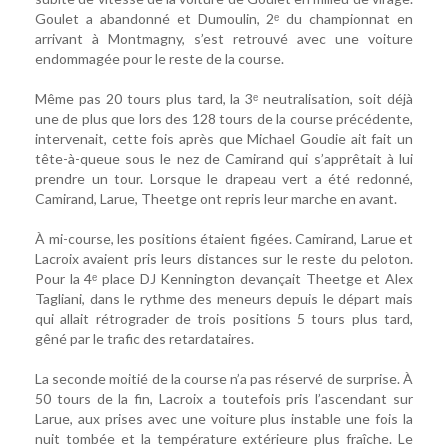
Goulet a abandonné et Dumoulin, 2ᵉ du championnat en
arrivant à Montmagny, s’est retrouvé avec une voiture
endommagée pour le reste de la course.
Même pas 20 tours plus tard, la 3ᵉ neutralisation, soit déjà
une de plus que lors des 128 tours de la course précédente,
intervenait, cette fois après que Michael Goudie ait fait un
tête-à-queue sous le nez de Camirand qui s’apprêtait à lui
prendre un tour. Lorsque le drapeau vert a été redonné,
Camirand, Larue, Theetge ont repris leur marche en avant.
À mi-course, les positions étaient figées. Camirand, Larue et
Lacroix avaient pris leurs distances sur le reste du peloton.
Pour la 4ᵉ place DJ Kennington devançait Theetge et Alex
Tagliani, dans le rythme des meneurs depuis le départ mais
qui allait rétrograder de trois positions 5 tours plus tard,
gêné par le trafic des retardataires.
La seconde moitié de la course n’a pas réservé de surprise. À
50 tours de la fin, Lacroix a toutefois pris l’ascendant sur
Larue, aux prises avec une voiture plus instable une fois la
nuit tombée et la température extérieure plus fraîche. Le