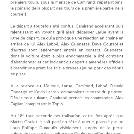
premiers tours, sous la menace de Camirand, répétant ainsi
le scénario de la plupart des tours de la première partie de la
course 1.
Le départ a toutefois été confus, Camirand accélérant puis
ralentissant en voyant qu’il allait dépasser Larue avant la
ligne de départ, ce qui a provoqué une réaction en chaîne en
arrière de lui. Alex Labbé, Alex Guénette, Dave Coursol et
d’autres sont légèrement entrés en contact. Guénette,
dont la voiture était la plus endommagée, a été contraint
d’abandonner et cet incident du départ a amené les officiels
à brandir une première fois le drapeau jaune, pour des débris
en piste.
À la relance au 13ᵉ tour, Larue, Camirand, Labbé, Donald
Theetge et Kevin Lacroix emmenaient le reste du peloton.
Dès le tour suivant, Camirand prenait les commandes, Alex
Tagliani complétant le Top 6.
Au 18ᵉ tour, seconde neutralisation, cette fois après que
Martin Goulet Jr soit parti en tête-à-queue, poussé par un
Louis-Philippe Dumoulin visiblement surpris de la perte
subite de vitesse de la voiture de Goulet en milieu de virage.