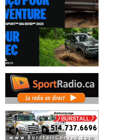
rie Limoges et Alex Tagliani : La
Simon Dion-Viens vers un nouveau
toire pour objectif au GP3R, dans
Top 6 ce week-end au GP3R, en sér
s séries différentes
NASCAR Canada ?
ercredi 5 août 2026
Mercredi 5 août 2026