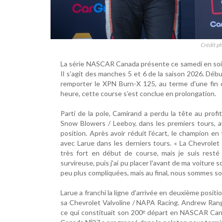
Crédit p
La série NASCAR Canada présente ce samedi en so
Il s’agit des manches 5 et 6 de la saison 2026. Dé
remporter le XPN Burn-X 125, au terme d'une fin d
heure, cette course s’est conclue en prolongation.
Parti de la pole, Camirand a perdu la tête au profi
Snow Blowers / Leeboy, dans les premiers tours, 
position. Après avoir réduit l'écart, le champion en
avec Larue dans les derniers tours. « La Chevrolet 
très fort en début de course, mais je suis resté
survireuse, puis j'ai pu placer l'avant de ma voiture 
peu plus compliquées, mais au final, nous sommes so
Larue a franchi la ligne d'arrivée en deuxième posit
sa Chevrolet Valvoline / NAPA Racing. Andrew Range
ce qui constituait son 200ᵉ départ en NASCAR Canad