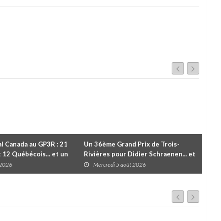
l Canada au GP3R : 21
Un 36ème Grand Prix de Trois-
Valé
t 12 Québécois... et un
Rivières pour Didier Schraenen... et
vic
 d'Antoine Sénéchal
une première en Challenge Canada
troi
 2026
Mercredi 5 août 2026
M
 ?