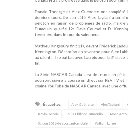
Canada Nº27 a progressé dans le peloton pour termi
Donald Theetge et Alex Guénette ont complété le
derniers tours. De son côté, Alex Tagliani a termin
peloton en raison de problèmes de radio, malgré un
Dumoulin, qualifié 12ᵉ. Dave Coursol et DJ Kenning
terminent dans le tour du vainqueur.
Mathieu Kingsbury finit 11ᵉ, devant Frédérick Ladou
Kennington. Déception en revanche pour Alex Labbé,
au ralenti. Il se battait avec Lacroix pour la 3ᵉ place
fin.
La Série NASCAR Canada sera de retour en piste à
pourront suivre la course en direct sur REV TV et T
chaîne YouTube de NASCAR Canada, avec une diffusio
Étiquettes:
Alex Guénette
Alex Tagliani
Kevin Lacroix
Louis-Philippe Dumoulin
Marc-Antoi
Saison 2026 de sport automobile
William Larue