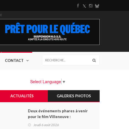
TÉ
CONTACT
Select Language
▼
ACTUALITÉS
GALERIES PHOTOS
Deux événements phares à venir
pour le film Villeneuve :
L'ascension d'une légende (+
Jeudi 6 août 2026
vidéo)