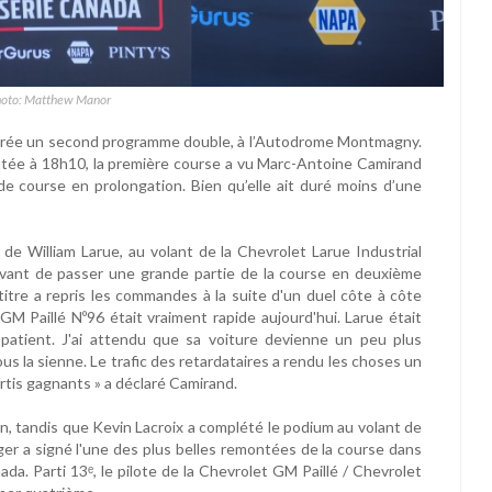
hoto: Matthew Manor
irée un second programme double, à l’Autodrome Montmagny.
butée à 18h10, la première course a vu Marc-Antoine Camirand
e course en prolongation. Bien qu’elle ait duré moins d’une
t de William Larue, au volant de la Chevrolet Larue Industrial
avant de passer une grande partie de la course en deuxième
 titre a repris les commandes à la suite d'un duel côte à côte
GM Paillé Nº96 était vraiment rapide aujourd'hui. Larue était
 patient. J'ai attendu que sa voiture devienne un peu plus
sous la sienne. Le trafic des retardataires a rendu les choses un
rtis gagnants » a déclaré Camirand.
ion, tandis que Kevin Lacroix a complété le podium au volant de
r a signé l'une des plus belles remontées de la course dans
a. Parti 13ᵉ, le pilote de la Chevrolet GM Paillé / Chevrolet