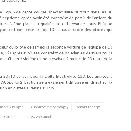
ner quatrième.
 Top 6 de cette course spectaculaire, surtout dans les 30
é septième après avoir été contraint de partir de l'arrière du
e sixième place en qualification. Il devance Louis-Philippe
ton ont complété le Top 10 et aussi l’ordre des pilotes qui
ceur qui pilote ce samedi la seconde voiture de l’équipe de DJ
 19ᵉ après avoir été contraint de boucler les derniers tours
 lorsqu'il a été victime d'une crevaison à moins de 20 tours de la
 20h10 ce soir pour la Delta Electrolyte 150. Les amateurs
VA Sports 2. L'action sera également diffusée en direct sur la
n en différé à venir sur TSN.
Andrew Ranger
Autodrome Montmagny
Donald Theetge
ne Camirand
NASCAR Canada