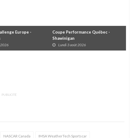
llenge Europe -
Coupe Performance Québec -
WRC
s
Shawinigan
Éta
t 2026
Lundi 3 août 2026
D
PUBLICITÉ
NASCAR Canada
IMSA WeatherTech Sportscar