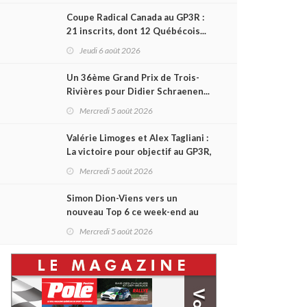
Coupe Radical Canada au GP3R :
21 inscrits, dont 12 Québécois...
et un premier gain d'Antoine
Jeudi 6 août 2026
Sénéchal dans la série ?
Un 36ème Grand Prix de Trois-
Rivières pour Didier Schraenen...
et une première en Challenge
Mercredi 5 août 2026
Canada
Valérie Limoges et Alex Tagliani :
La victoire pour objectif au GP3R,
dans trois séries différentes
Mercredi 5 août 2026
Simon Dion-Viens vers un
nouveau Top 6 ce week-end au
GP3R, en série NASCAR Canada ?
Mercredi 5 août 2026