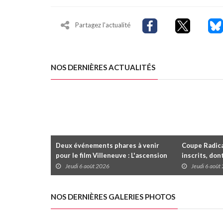
Partagez l'actualité
NOS DERNIÈRES ACTUALITÉS
Deux événements phares à venir
Coupe Radica
pour le film Villeneuve : L'ascension
inscrits, don
d'une légende (+ vidéo)
premier gain
Jeudi 6 août 2026
Jeudi 6 août
dans la série
NOS DERNIÈRES GALERIES PHOTOS