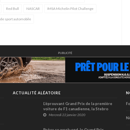
Red Bull
NASCAR
IMSA Michelin Pilot Challenge
 de sport automobile
PUBLICITÉ
ACTUALITÉ ALÉATOIRE
N
L’éprouvant Grand Prix de la première
Fo
voiture de F1 canadienne, la Stebro
Mercredi 22 janvier 2020
N
Prévu ce week-end, le Grand Prix