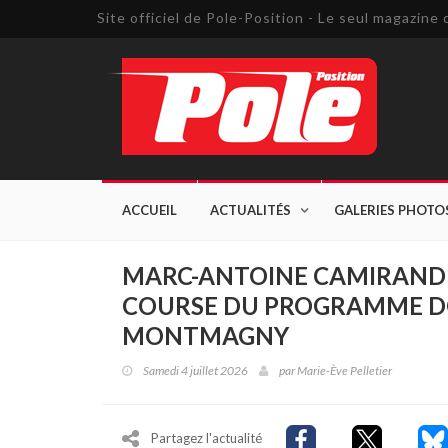
Site officiel de Pole-Position - Le seul magazin
ACCUEIL
ACTUALITÉS
GALERIES PHOTO
MARC-ANTOINE CAMIRAND 
COURSE DU PROGRAMME D
MONTMAGNY
Samedi 4 juillet 2026
par
Marie-Ève Pelletier
Partagez l'actualité