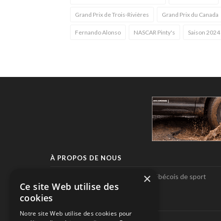
Grand Prix de Trois-Rivières
Grand Prix du Canada
Fernando Alonso
NASCAR Pinty's
Saison 2024
À PROPOS DE NOUS
×
Pole-Position, le seul magazine québécois de sport
Ce site Web utilise des
automobile.
cookies
SUIVEZ-NOUS
Notre site Web utilise des cookies pour