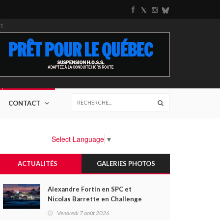
TÉ
CONTACT
Select Language
▼
ACTUALITÉS
GALERIES PHOTOS
Alexandre Fortin en SPC et
Nicolas Barrette en Challenge
Canada héros des premières
Vendredi 7 août 2026
courses du week-end au GP3R