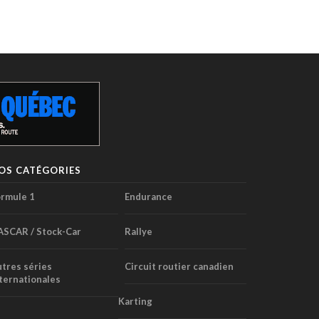
OS CATÉGORIES
rmule 1
Endurance
ASCAR / Stock-Car
Rallye
tres séries
Circuit routier canadien
ternationales
Karting