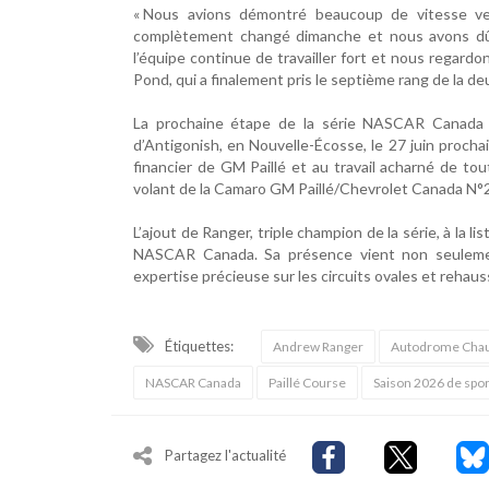
« Nous avions démontré beaucoup de vitesse ven
complètement changé dimanche et nous avons dû co
l’équipe continue de travailler fort et nous regardo
Pond, qui a finalement pris le septième rang de la d
La prochaine étape de la série NASCAR Canada c
d’Antigonish, en Nouvelle-Écosse, le 27 juin prochai
financier de GM Paillé et au travail acharné de to
volant de la Camaro GM Paillé/Chevrolet Canada N°2
L’ajout de Ranger, triple champion de la série, à la l
NASCAR Canada. Sa présence vient non seulement
expertise précieuse sur les circuits ovales et rehaus
Étiquettes:
Andrew Ranger
Autodrome Chau
NASCAR Canada
Paillé Course
Saison 2026 de spo
Partagez l'actualité