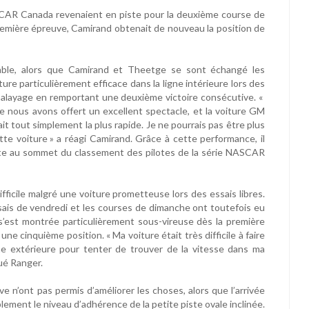
SCAR Canada revenaient en piste pour la deuxième course de
 première épreuve, Camirand obtenait de nouveau la position de
able, alors que Camirand et Theetge se sont échangé les
ure particulièrement efficace dans la ligne intérieure lors des
balayage en remportant une deuxième victoire consécutive. «
ue nous avons offert un excellent spectacle, et la voiture GM
t tout simplement la plus rapide. Je ne pourrais pas être plus
e voiture » a réagi Camirand. Grâce à cette performance, il
ante au sommet du classement des pilotes de la série NASCAR
ficile malgré une voiture prometteuse lors des essais libres.
ais de vendredi et les courses de dimanche ont toutefois eu
s’est montrée particulièrement sous-vireuse dès la première
e cinquième position. « Ma voiture était très difficile à faire
ne extérieure pour tenter de trouver de la vitesse dans ma
ué Ranger.
 n’ont pas permis d’améliorer les choses, alors que l’arrivée
lement le niveau d’adhérence de la petite piste ovale inclinée.