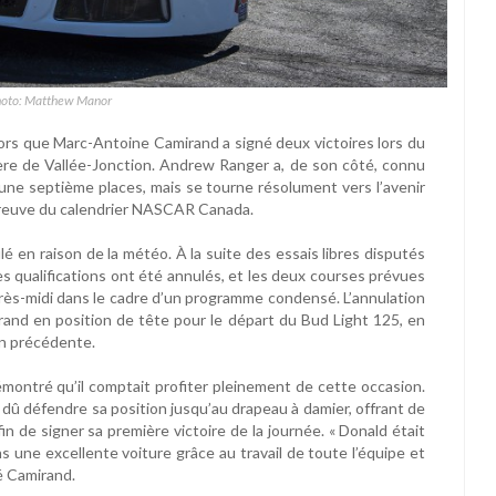
hoto: Matthew Manor
alors que Marc-Antoine Camirand a signé deux victoires lors du
e de Vallée-Jonction. Andrew Ranger a, de son côté, connu
 une septième places, mais se tourne résolument vers l’avenir
 épreuve du calendrier NASCAR Canada.
 en raison de la météo. À la suite des essais libres disputés
les qualifications ont été annulés, et les deux courses prévues
ès-midi dans le cadre d’un programme condensé. L’annulation
mirand en position de tête pour le départ du Bud Light 125, en
on précédente.
montré qu’il comptait profiter pleinement de cette occasion.
dû défendre sa position jusqu’au drapeau à damier, offrant de
n de signer sa première victoire de la journée. « Donald était
ons une excellente voiture grâce au travail de toute l’équipe et
ué Camirand.