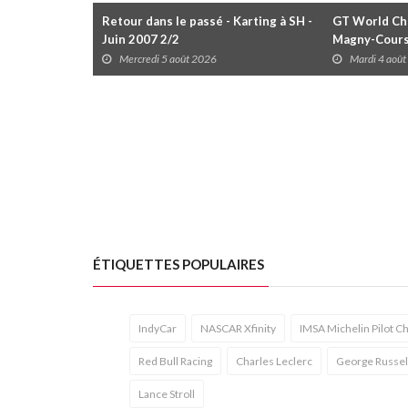
Retour dans le passé - Karting à SH -
GT World Cha
Juin 2007 2/2
Magny-Cour
Mercredi 5 août 2026
Mardi 4 aoû
ÉTIQUETTES POPULAIRES
IndyCar
NASCAR Xfinity
IMSA Michelin Pilot C
Red Bull Racing
Charles Leclerc
George Russel
Lance Stroll