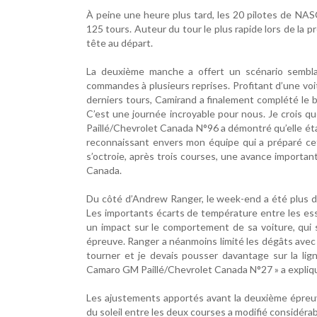
À peine une heure plus tard, les 20 pilotes de NA
125 tours. Auteur du tour le plus rapide lors de la
tête au départ.
La deuxième manche a offert un scénario sembl
commandes à plusieurs reprises. Profitant d’une voit
derniers tours, Camirand a finalement complété le 
C’est une journée incroyable pour nous. Je crois q
Paillé/Chevrolet Canada N°96 a démontré qu’elle étai
reconnaissant envers mon équipe qui a préparé cett
s’octroie, après trois courses, une avance import
Canada.
Du côté d’Andrew Ranger, le week-end a été plus dif
Les importants écarts de température entre les ess
un impact sur le comportement de sa voiture, qui 
épreuve. Ranger a néanmoins limité les dégâts avec un
tourner et je devais pousser davantage sur la lig
Camaro GM Paillé/Chevrolet Canada N°27 » a expliq
Les ajustements apportés avant la deuxième épreuve
du soleil entre les deux courses a modifié considérab