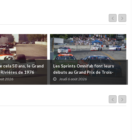
de cela 50 ans, le Grand
Les Sprints Omnifab font leurs
TB 
s-Rivières de 1976
débuts au Grand Prix de Trois-
Cou
Rivières avec un format inspiré de
Tro
août 2026
Jeudi 6 août 2026
J
Daytona