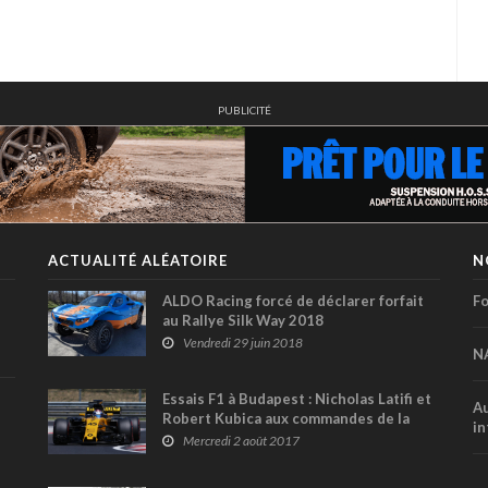
PUBLICITÉ
ACTUALITÉ ALÉATOIRE
N
ALDO Racing forcé de déclarer forfait
Fo
au Rallye Silk Way 2018
Vendredi 29 juin 2018
N
Essais F1 à Budapest : Nicholas Latifi et
Au
Robert Kubica aux commandes de la
in
Renault
Mercredi 2 août 2017