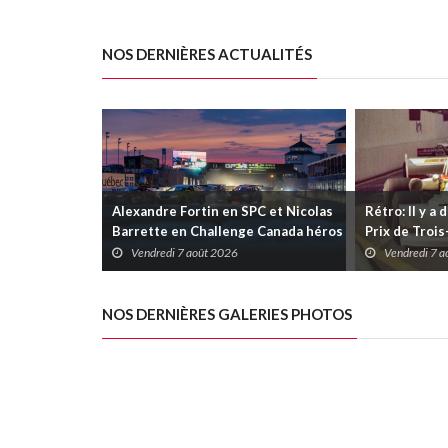
NOS DERNIÈRES ACTUALITÉS
Alexandre Fortin en SPC et Nicolas
Rétro: Il y a 
Barrette en Challenge Canada héros
Prix de Troi
des premières courses du week-end
Vendredi 7 août 2026
Vendredi 7 
au GP3R
NOS DERNIÈRES GALERIES PHOTOS