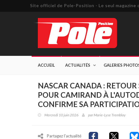
Site officiel de Pole-Position - Le seul magazin
ACCUEIL
ACTUALITÉS
GALERIES PHOTO
NASCAR CANADA : RETOUR 
POUR CAMIRAND À L'AUTO
CONFIRME SA PARTICIPATI
Mercredi 10 juin 2026
par
Marie-Lyse Tremblay
Partagez l'actualité