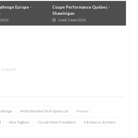
llenge Europe -
Coupe Performance Québec -
WRC
s
Shawinigan
Éta
t 2026
Lundi 3 août 2026
D
PUBLICITÉ
hallenge
IMSA WeatherTech Sportscar
Ferrari
l
Alex Tagliani
Circuit Mont-Tremblant
24 Heures du Mans