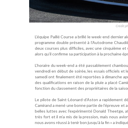
Crédit p
L'équipe Paillé Course a brillé le week-end dernier 
programme double présenté à l’Autodrome Chaudièr
deux courses plus difficiles, avec une cinquième et
alors qu’il confirme sa participation à la prochaine
L’horaire du week-end a été passablement chamboulé
vendredi en début de soirée, les essais officiels et 
samedi ont finalement été reportées à dimanche apr
des qualifications en raison de la pluie a placé Ca
fonction du classement des propriétaires de la sais
Le pilote de Saint-Léonard-d’Aston a rapidement dé
Camirand a mené une bonne partie de l’épreuve et a 
belles luttes avec l'expérimenté Donald Theetge, afi
très fort et il m’a mis de la pression, mais nous avi
nous avons réussi à tenir bon jusqu’à la fin » a indiq