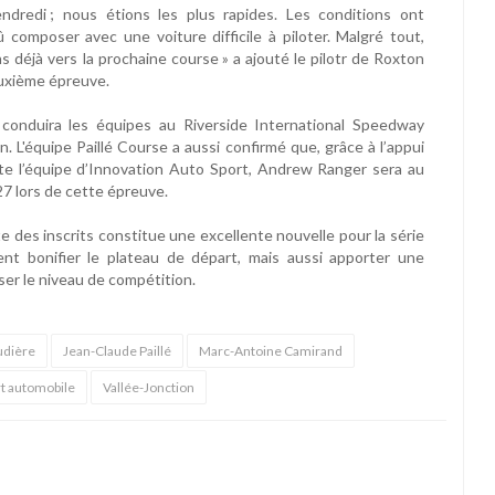
dredi ; nous étions les plus rapides. Les conditions ont
mposer avec une voiture difficile à piloter. Malgré tout,
ns déjà vers la prochaine course » a ajouté le pilotr de Roxton
euxième épreuve.
onduira les équipes au Riverside International Speedway
n. L'équipe Paillé Course a aussi confirmé que, grâce à l’appui
ute l’équipe d’Innovation Auto Sport, Andrew Ranger sera au
7 lors de cette épreuve.
iste des inscrits constitue une excellente nouvelle pour la série
 bonifier le plateau de départ, mais aussi apporter une
ser le niveau de compétition.
dière
Jean-Claude Paillé
Marc-Antoine Camirand
rt automobile
Vallée-Jonction