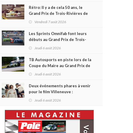
Rétro: Il y a de cela 50 ans, le
Grand Prix de Trois-Rivières de
1976
Vendredi 7 août 2026
Les Sprints Omnifab font leurs
débuts au Grand Prix de Trois-
Rivières avec un format inspiré
Jeudi 6 août 2026
de Daytona
TB Autosports en piste lors de la
Coupe du Maire au Grand Prix de
Trois-Rivières
Jeudi 6 août 2026
Deux événements phares à venir
pour le film Villeneuve :
L'ascension d'une légende (+
Jeudi 6 août 2026
vidéo)