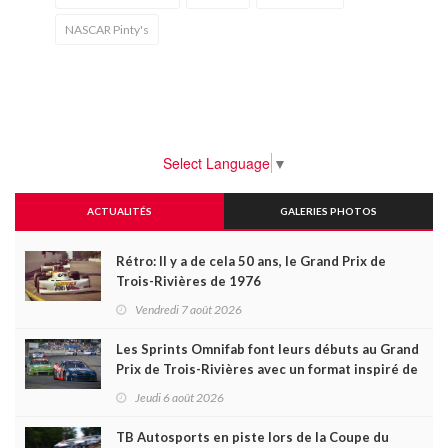
NASCAR Pinty's
Select Language
▼
ACTUALITÉS
GALERIES PHOTOS
Rétro: Il y a de cela 50 ans, le Grand Prix de
Trois-Rivières de 1976
Vendredi 7 août 2026
Les Sprints Omnifab font leurs débuts au Grand
Prix de Trois-Rivières avec un format inspiré de
Daytona
Jeudi 6 août 2026
TB Autosports en piste lors de la Coupe du