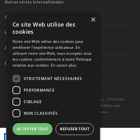
Autres séries internationales
×
Circuit routier canadien
Ce site Web utilise des
cookies
Karting
Notre site Web utilise des cookies pour
améliorer l'expérience utilisateur. En
Autres séries nationales
utilisant notre site Web, vous acceptez tous
les cookies conformément à notre Politique
Divers
relative aux cookies.
En savoir plus
STRICTEMENT NÉCESSAIRES
PERFORMANCE
Tous droits réservés © Les Éditions Pole-Position inc. 1990-2026
CIBLAGE
Ce site est produit et hébergé par Montréal-Photo-Web.com
Politique de confidentialité et Conditions d’utilisation
NON CLASSIFIÉS
ACCEPTER TOUT
REFUSER TOUT