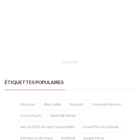
PUBLICITÉ
ÉTIQUETTES POPULAIRES
McLaren
Alex Labbé
Mosport
Fernando Alonso
Oscar Piastri
NASCAR Xfinity
Saison 2025 de sport automobile
Grand Prix du Canada
24 Heures du Mans
Red Bull
Sergio Pérez