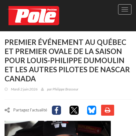
Site
officie
de
Pole-
Positi
Maga
PREMIER ÉVÉNEMENT AU QUÉBEC
-
ET PREMIER OVALE DE LA SAISON
Le
seul
POUR LOUIS-PHILIPPE DUMOULIN
maga
ET LES AUTRES PILOTES DE NASCAR
québé
de
CANADA
sport
autom
Mardi 2 juin 2026
par
Philippe Brasseur
Partagez l'actualité