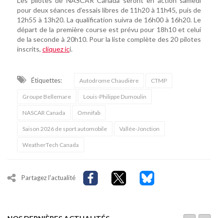
Les pilotes de NASCAR Canada seront en action samedi
pour deux séances d’essais libres de 11h20 à 11h45, puis de
12h55 à 13h20. La qualification suivra de 16h00 à 16h20. Le
départ de la première course est prévu pour 18h10 et celui
de la seconde à 20h10. Pour la liste complète des 20 pilotes
inscrits,
cliquez ic
i.
Étiquettes:
Autodrome Chaudière
CTMP
Groupe Bellemare
Louis-Philippe Dumoulin
NASCAR Canada
Omnifab
Saison 2026 de sport automobile
Vallée-Jonction
WeatherTech Canada
Partagez l'actualité