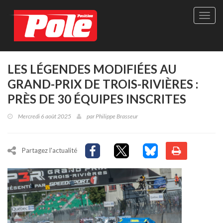
Site
officie
de
Pole-
Positi
Maga
LES LÉGENDES MODIFIÉES AU
-
GRAND-PRIX DE TROIS-RIVIÈRES :
Le
seul
PRÈS DE 30 ÉQUIPES INSCRITES
maga
québé
Mercredi 6 août 2025
par
Philippe Brasseur
de
sport
autom
Partagez l'actualité