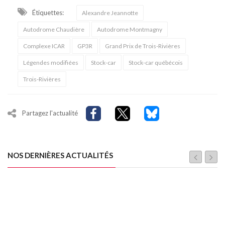
Étiquettes:
Alexandre Jeannotte
Autodrome Chaudière
Autodrome Montmagny
Complexe ICAR
GP3R
Grand Prix de Trois-Rivières
Légendes modifiées
Stock-car
Stock-car québécois
Trois-Rivières
Partagez l'actualité
NOS DERNIÈRES ACTUALITÉS