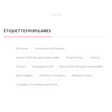
PUBLICITÉ
ÉTIQUETTES POPULAIRES
McLaren
24 Heures de Daytona
Saison 2023 de sport automobile
Sergio Pérez
IndyCar
Ferrari
George Russell
Saison 2024 de sport automobile
Alex Tagliani
24 Heures du Mans
Mikael Grenier
Canadian Tire Motorsport Park