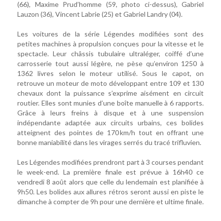
(66), Maxime Prud’homme (59, photo ci-dessus), Gabriel
Lauzon (36), Vincent Labrie (25) et Gabriel Landry (04).
Les voitures de la série Légendes modifiées sont des
petites machines à propulsion conçues pour la vitesse et le
spectacle. Leur châssis tubulaire ultraléger, coiffé d’une
carrosserie tout aussi légère, ne pèse qu’environ 1250 à
1362 livres selon le moteur utilisé. Sous le capot, on
retrouve un moteur de moto développant entre 109 et 130
chevaux dont la puissance s’exprime aisément en circuit
routier. Elles sont munies d’une boîte manuelle à 6 rapports.
Grâce à leurs freins à disque et à une suspension
indépendante adaptée aux circuits urbains, ces bolides
atteignent des pointes de 170 km/h tout en offrant une
bonne maniabilité dans les virages serrés du tracé trifluvien.
Les Légendes modifiées prendront part à 3 courses pendant
le week-end. La première finale est prévue à 16h40 ce
vendredi 8 août alors que celle du lendemain est planifiée à
9h50. Les bolides aux allures rétros seront aussi en piste le
dimanche à compter de 9h pour une dernière et ultime finale.