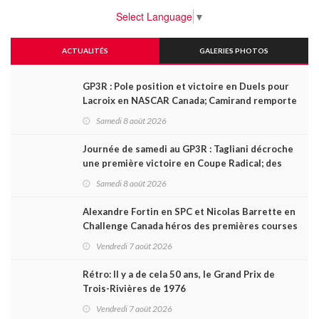
Select Language
▼
ACTUALITÉS
GALERIES PHOTOS
GP3R : Pole position et victoire en Duels pour
Lacroix en NASCAR Canada; Camirand remporte
l'autre Duels
Samedi 8 août 2026
Journée de samedi au GP3R : Tagliani décroche
une première victoire en Coupe Radical; des
courses très disputées dans toutes les séries
Samedi 8 août 2026
Alexandre Fortin en SPC et Nicolas Barrette en
Challenge Canada héros des premières courses
du week-end au GP3R
Vendredi 7 août 2026
Rétro: Il y a de cela 50 ans, le Grand Prix de
Trois-Rivières de 1976
Vendredi 7 août 2026