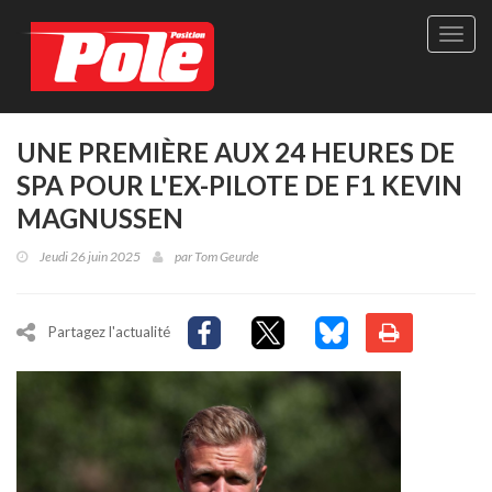
Site
officie
de
Pole-
Positi
Maga
UNE PREMIÈRE AUX 24 HEURES DE
-
SPA POUR L'EX-PILOTE DE F1 KEVIN
Le
seul
MAGNUSSEN
maga
québé
Jeudi 26 juin 2025
par
Tom Geurde
de
sport
autom
Partagez l'actualité