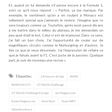
Et, quand on lui demande s’il pense encore à la Formule 1,
voici ce qu’il nous répond : « Parfois, ça me manque. Par
exemple, le sentiment qu’on a en roulant à Monaco est
tellement spécial que j’aimerais le revivre. J’imagine que ce
sera toujours comme ça. Toutefois, après avoir passé dix ans
à me battre dans le milieu du plateau, je me demandais un
peu quel était le but. Celui-ci est de m’amuser. Dans ce sens,
j’ai fait un bon choix. J’ai l’opportunité de rouler sur de
magnifiques circuits comme le Nürburgring et d'autres. Je
fais ce que je veux désormais. J’ai l’impression de refaire ce
que je faisais avant la F1. C’est juste de la passion. Quelque
part, je suis de nouveau une recrue ».
Étiquettes:
24 Heures de Spa
BMW
BMW M4 GT3
GT World Challenge
GT World Challenge Europe
Jan Magnussen
Kevin Magnussen
René Rast
Team WRT
Valentino Rossi