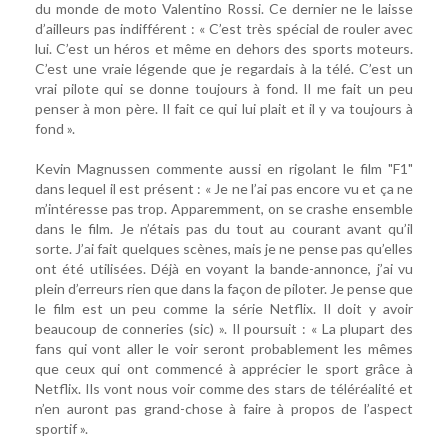
du monde de moto Valentino Rossi. Ce dernier ne le laisse
d’ailleurs pas indifférent : « C’est très spécial de rouler avec
lui. C’est un héros et même en dehors des sports moteurs.
C’est une vraie légende que je regardais à la télé. C’est un
vrai pilote qui se donne toujours à fond. Il me fait un peu
penser à mon père. Il fait ce qui lui plait et il y va toujours à
fond ».
Kevin Magnussen commente aussi en rigolant le film "F1"
dans lequel il est présent : « Je ne l’ai pas encore vu et ça ne
m’intéresse pas trop. Apparemment, on se crashe ensemble
dans le film. Je n’étais pas du tout au courant avant qu’il
sorte. J’ai fait quelques scènes, mais je ne pense pas qu’elles
ont été utilisées. Déjà en voyant la bande-annonce, j’ai vu
plein d’erreurs rien que dans la façon de piloter. Je pense que
le film est un peu comme la série Netflix. Il doit y avoir
beaucoup de conneries (sic) ». Il poursuit : « La plupart des
fans qui vont aller le voir seront probablement les mêmes
que ceux qui ont commencé à apprécier le sport grâce à
Netflix. Ils vont nous voir comme des stars de téléréalité et
n’en auront pas grand-chose à faire à propos de l’aspect
sportif ».