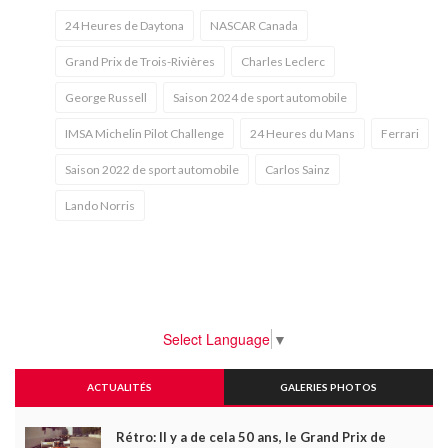
24 Heures de Daytona
NASCAR Canada
Grand Prix de Trois-Rivières
Charles Leclerc
George Russell
Saison 2024 de sport automobile
IMSA Michelin Pilot Challenge
24 Heures du Mans
Ferrari
Saison 2022 de sport automobile
Carlos Sainz
Lando Norris
Select Language
▼
ACTUALITÉS
GALERIES PHOTOS
Rétro: Il y a de cela 50 ans, le Grand Prix de