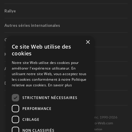
Rallye
Autres séries internationales
×
Circuit routier canadien
Ce site Web utilise des
cookies
Karting
Notre site Web utilise des cookies pour
améliorer l'expérience utilisateur. En
Autres séries nationales
utilisant notre site Web, vous acceptez tous
les cookies conformément à notre Politique
Divers
relative aux cookies.
En savoir plus
STRICTEMENT NÉCESSAIRES
PERFORMANCE
Tous droits réservés © Les Éditions Pole-Position inc. 1990-2026
CIBLAGE
Ce site est produit et hébergé par Montréal-Photo-Web.com
Politique de confidentialité et Conditions d’utilisation
NON CLASSIFIÉS