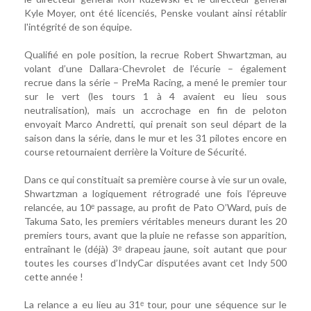
Kyle Moyer, ont été licenciés, Penske voulant ainsi rétablir
l'intégrité de son équipe.
Qualifié en pole position, la recrue Robert Shwartzman, au
volant d’une Dallara-Chevrolet de l’écurie – également
recrue dans la série – PreMa Racing, a mené le premier tour
sur le vert (les tours 1 à 4 avaient eu lieu sous
neutralisation), mais un accrochage en fin de peloton
envoyait Marco Andretti, qui prenait son seul départ de la
saison dans la série, dans le mur et les 31 pilotes encore en
course retournaient derrière la Voiture de Sécurité.
Dans ce qui constituait sa première course à vie sur un ovale,
Shwartzman a logiquement rétrogradé une fois l’épreuve
relancée, au 10ᵉ passage, au profit de Pato O’Ward, puis de
Takuma Sato, les premiers véritables meneurs durant les 20
premiers tours, avant que la pluie ne refasse son apparition,
entraînant le (déjà) 3ᵉ drapeau jaune, soit autant que pour
toutes les courses d’IndyCar disputées avant cet Indy 500
cette année !
La relance a eu lieu au 31ᵉ tour, pour une séquence sur le