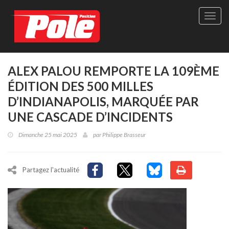
Site
officie
de
Pole-
Positi
Maga
ALEX PALOU REMPORTE LA 109ÈME
-
ÉDITION DES 500 MILLES
Le
seul
D’INDIANAPOLIS, MARQUÉE PAR
maga
UNE CASCADE D’INCIDENTS
québé
de
Dimanche 25 mai 2025
par
Philippe Brasseur
sport
autom
Partagez l'actualité