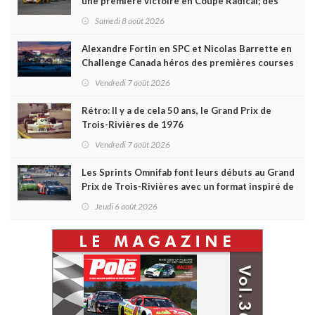
une première victoire en Coupe Radical; des
courses très disputées dans toutes les séries
Samedi 8 août 2026
Alexandre Fortin en SPC et Nicolas Barrette en
Challenge Canada héros des premières courses
du week-end au GP3R
Vendredi 7 août 2026
Rétro: Il y a de cela 50 ans, le Grand Prix de
Trois-Rivières de 1976
Vendredi 7 août 2026
Les Sprints Omnifab font leurs débuts au Grand
Prix de Trois-Rivières avec un format inspiré de
Daytona
Jeudi 6 août 2026