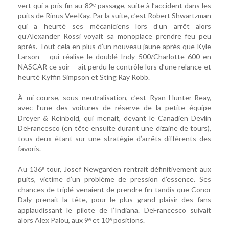
vert qui a pris fin au 82ᵉ passage, suite à l’accident dans les
puits de Rinus VeeKay. Par la suite, c’est Robert Shwartzman
qui a heurté ses mécaniciens lors d’un arrêt alors
qu’Alexander Rossi voyait sa monoplace prendre feu peu
après. Tout cela en plus d’un nouveau jaune après que Kyle
Larson – qui réalise le doublé Indy 500/Charlotte 600 en
NASCAR ce soir – ait perdu le contrôle lors d’une relance et
heurté Kyffin Simpson et Sting Ray Robb.
À mi-course, sous neutralisation, c’est Ryan Hunter-Reay,
avec l’une des voitures de réserve de la petite équipe
Dreyer & Reinbold, qui menait, devant le Canadien Devlin
DeFrancesco (en tête ensuite durant une dizaine de tours),
tous deux étant sur une stratégie d’arrêts différents des
favoris.
Au 136ᵉ tour, Josef Newgarden rentrait définitivement aux
puits, victime d’un problème de pression d’essence. Ses
chances de triplé venaient de prendre fin tandis que Conor
Daly prenait la tête, pour le plus grand plaisir des fans
applaudissant le pilote de l’Indiana. DeFrancesco suivait
alors Alex Palou, aux 9ᵉ et 10ᵉ positions.