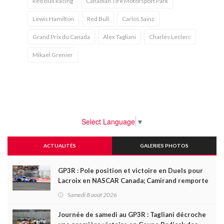
Red Bull Racing
Canadian Tire Motorsport Park
Lewis Hamilton
Red Bull
Carlos Sainz
Grand Prix du Canada
Alex Tagliani
Charles Leclerc
Mikael Grenier
Select Language
▼
ACTUALITÉS
GALERIES PHOTOS
GP3R : Pole position et victoire en Duels pour
Lacroix en NASCAR Canada; Camirand remporte
l'autre Duels
Samedi 8 août 2026
Journée de samedi au GP3R : Tagliani décroche