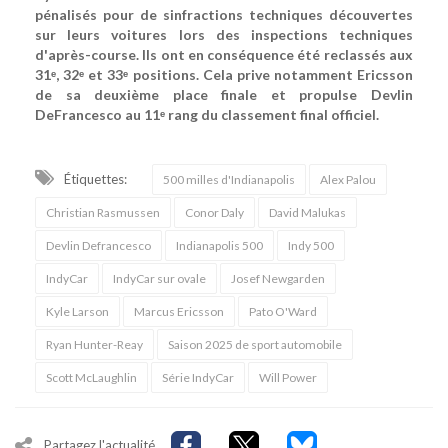
pénalisés pour de sinfractions techniques découvertes
sur leurs voitures lors des inspections techniques
d'après-course. Ils ont en conséquence été reclassés aux
31ᵉ, 32ᵉ et 33ᵉ positions. Cela prive notamment Ericsson
de sa deuxième place finale et propulse Devlin
DeFrancesco au 11ᵉ rang du classement final officiel.
Étiquettes:
500 milles d'Indianapolis
Alex Palou
Christian Rasmussen
Conor Daly
David Malukas
Devlin Defrancesco
Indianapolis 500
Indy 500
IndyCar
IndyCar sur ovale
Josef Newgarden
Kyle Larson
Marcus Ericsson
Pato O'Ward
Ryan Hunter-Reay
Saison 2025 de sport automobile
Scott McLaughlin
Série IndyCar
Will Power
Partagez l'actualité