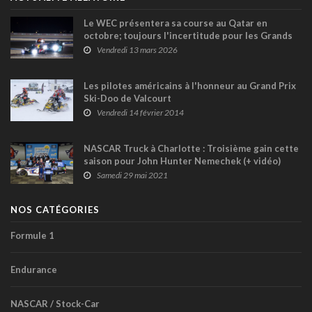
Le WEC présentera sa course au Qatar en
octobre; toujours l'incertitude pour les Grands
Prix de Bahreïn et d'Arabie saoudite
Vendredi 13 mars 2026
Les pilotes américains à l'honneur au Grand Prix
Ski-Doo de Valcourt
Vendredi 14 février 2014
NASCAR Truck à Charlotte : Troisième gain cette
saison pour John Hunter Nemechek (+ vidéo)
Samedi 29 mai 2021
NOS CATÉGORIES
Formule 1
Endurance
NASCAR / Stock-Car