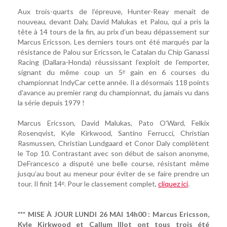
Aux trois-quarts de l’épreuve, Hunter-Reay menait de
nouveau, devant Daly, David Malukas et Palou, qui a pris la
tête à 14 tours de la fin, au prix d’un beau dépassement sur
Marcus Ericsson. Les derniers tours ont été marqués par la
résistance de Palou sur Ericsson, le Catalan du Chip Ganassi
Racing (Dallara-Honda) réussissant l’exploit de l’emporter,
signant du même coup un 5ᵉ gain en 6 courses du
championnat IndyCar cette année. Il a désormais 118 points
d'avance au premier rang du championnat, du jamais vu dans
la série depuis 1979 !
Marcus Ericsson, David Malukas, Pato O’Ward, Felkix
Rosenqvist, Kyle Kirkwood, Santino Ferrucci, Christian
Rasmussen, Christian Lundgaard et Conor Daly complètent
le Top 10. Contrastant avec son début de saison anonyme,
DeFrancesco a disputé une belle course, résistant même
jusqu’au bout au meneur pour éviter de se faire prendre un
tour. Il finit 14ᵉ. Pour le classement complet,
cliquez ici
.
*** MISE À JOUR LUNDI 26 MAI 14h00 : Marcus Ericsson,
Kyle Kirkwood et Callum Illot ont tous trois été