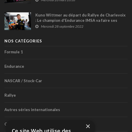
Kuno Wittmer au départ du Rallye de Charlevoix
: Le champion d'Endurance IMSA va faire ses
débuts en rallye !
Mercredi 28 septembre 2022
NOS CATÉGORIES
Formule 1
Endurance
NASCAR / Stock-Car
Rallye
Autres séries internationales
×
Circuit routier canadien
Ce site Web utilise des