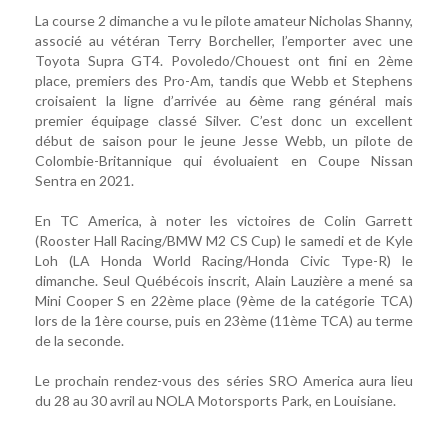
La course 2 dimanche a vu le pilote amateur Nicholas Shanny,
associé au vétéran Terry Borcheller, l’emporter avec une
Toyota Supra GT4. Povoledo/Chouest ont fini en 2ème
place, premiers des Pro-Am, tandis que Webb et Stephens
croisaient la ligne d’arrivée au 6ème rang général mais
premier équipage classé Silver. C’est donc un excellent
début de saison pour le jeune Jesse Webb, un pilote de
Colombie-Britannique qui évoluaient en Coupe Nissan
Sentra en 2021.
En TC America, à noter les victoires de Colin Garrett
(Rooster Hall Racing/BMW M2 CS Cup) le samedi et de Kyle
Loh (LA Honda World Racing/Honda Civic Type-R) le
dimanche. Seul Québécois inscrit, Alain Lauzière a mené sa
Mini Cooper S en 22ème place (9ème de la catégorie TCA)
lors de la 1ère course, puis en 23ème (11ème TCA) au terme
de la seconde.
Le prochain rendez-vous des séries SRO America aura lieu
du 28 au 30 avril au NOLA Motorsports Park, en Louisiane.