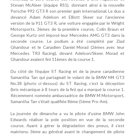
Stevan McAleer (équipe RS1), donnant ainsi à la nouvelle
Porsche 992 GT3 R son premier gain international. Le duo a
devancé Adam Adelson et Elliott Skeer sur l’ancienne
version de la 911 GT3 R, une voiture engagée par le Wright
Motorsports. 3èmes de la première course, Colin Braun et
George Kurtz ont imposé leur Mercedes AMG GT3 dans la
seconde course. Le podium a été complété par Ziad
Ghandour et le Canadien Daniel Morad (2èmes avec leur
Mercedes TR3 Racing), devant Adelson/Skeer. Morad et
Ghandour avaient fini 11èmes de la course 1.
Du côté de l’équipe ST Racing et de la jeune canadienne
Samantha Tan qui partageait le volant de la BMW M4 GT3
No.38 (photo ci-dessus) du ST Racing, c’est la déception
(bris mécanique à 8 tours de la fin) qui a marqué la course 1.
Récemment nommée ambassadrice de BMW M Motorsport,
Samantha Tan s’était qualifiée 8ème (5ème Pro-Am).
La journée de dimanche a vu le pilote d'usine BMW John
Edwards réaliser la pole position en vue de la seconde
course. Ayant à gérer la dégradation des pneus, il s'est
maintenu 3ème au général avant le changement de pilote