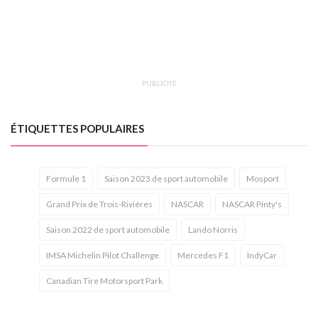
PUBLICITÉ
ÉTIQUETTES POPULAIRES
Formule 1
Saison 2023 de sport automobile
Mosport
Grand Prix de Trois-Rivières
NASCAR
NASCAR Pinty's
Saison 2022 de sport automobile
Lando Norris
IMSA Michelin Pilot Challenge
Mercedes F1
IndyCar
Canadian Tire Motorsport Park