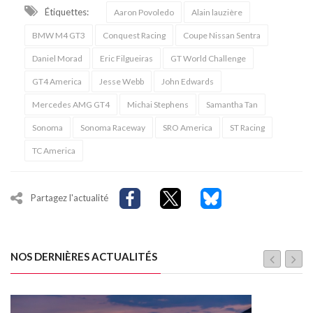
Étiquettes:
Aaron Povoledo
Alain lauzière
BMW M4 GT3
Conquest Racing
Coupe Nissan Sentra
Daniel Morad
Eric Filgueiras
GT World Challenge
GT4 America
Jesse Webb
John Edwards
Mercedes AMG GT4
Michai Stephens
Samantha Tan
Sonoma
Sonoma Raceway
SRO America
ST Racing
TC America
Partagez l'actualité
NOS DERNIÈRES ACTUALITÉS