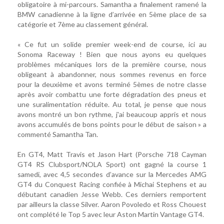
obligatoire à mi-parcours. Samantha a finalement ramené la
BMW canadienne à la ligne d’arrivée en 5ème place de sa
catégorie et 7ème au classement général.
« Ce fut un solide premier week-end de course, ici au
Sonoma Raceway ! Bien que nous ayons eu quelques
problèmes mécaniques lors de la première course, nous
obligeant à abandonner, nous sommes revenus en force
pour la deuxième et avons terminé 5èmes de notre classe
après avoir combattu une forte dégradation des pneus et
une suralimentation réduite. Au total, je pense que nous
avons montré un bon rythme, j'ai beaucoup appris et nous
avons accumulés de bons points pour le début de saison » a
commenté Samantha Tan.
En GT4, Matt Travis et Jason Hart (Porsche 718 Cayman
GT4 RS Clubsport/NOLA Sport) ont gagné la course 1
samedi, avec 4,5 secondes d’avance sur la Mercedes AMG
GT4 du Conquest Racing confiée à Michai Stephens et au
débutant canadien Jesse Webb. Ces derniers remportent
par ailleurs la classe Silver. Aaron Povoledo et Ross Chouest
ont complété le Top 5 avec leur Aston Martin Vantage GT4.