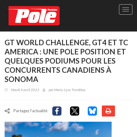
Site
officie
de
Pole-
Positi
Maga
GT WORLD CHALLENGE, GT4 ET TC
-
AMERICA : UNE POLE POSITION ET
Le
seul
QUELQUES PODIUMS POUR LES
maga
CONCURRENTS CANADIENS À
québé
de
SONOMA
sport
autom
Mardi 4 avril 2023
par
Marie-Lyse Tremblay
Partagez l'actualité