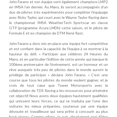
John Farano et son équipe sont également champions LMP2
en IMSA l’an dernier. Au Mans, ils seront accompagnés d’un
duo de pilotes très expérimentés pour compléter l’équipage
avec Ricky Taylor, qui court avec le Wayne Taylor Racing dans
le championnat IMSA WeatherTech Sportscar en classe
GTP (programme Acura LMDh) cette saison, et le pilote de
Formule E et ex-champion de DTM René Rast.
John Farano a donc mis en place une équipe fort compétitive
et est confiant dans la capacité de l’équipe à se montrer à la
hauteur du défi. « Participer aux célèbres 24 Heures du
Mans, et en particulier l’édition de cette année qui marque le
100ème anniversaire de l’événement, est un honneur et un
rêve auxquels très peu de pilotes dans le monde auront le
privilège de participer » déclare John Farano. « C’est une
course que tous les pilotes du monde veulent gagner, et je
crois de tout cœur que Tower Motorsports avec la
collaboration de TDS Racing a les ressources pour atteindre
cet objectif. Nous avons deux équipes hautement qualifiées
qui unissent leurs forces, ce qui se traduira par l’une des
voitures les mieux préparées, soutenue par une équipe
dévouée et travailleuse qui sera prête à concourir au plus
haut niveau. Comme pilote, je suis absolument ravi d’être