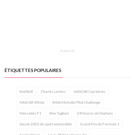
PUBLICITÉ
ÉTIQUETTES POPULAIRES
Red Bull
Charles Leclerc
NASCAR Cup Series
NASCAR Xfinity
IMSA Michelin Pilot Challenge
Mercedes F1
Alex Tagliani
24 Heures de Daytona
Saison 2025 de sport automobile
Grand Prix de Formule 1
Sergio Pérez
Louis-Philippe Dumoulin