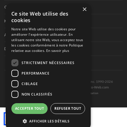
×
Circuit routier canadien
Ce site Web utilise des
cookies
Karting
Notre site Web utilise des cookies pour
améliorer l'expérience utilisateur. En
Autres séries nationales
utilisant notre site Web, vous acceptez tous
les cookies conformément à notre Politique
Divers
relative aux cookies.
En savoir plus
STRICTEMENT NÉCESSAIRES
PERFORMANCE
Tous droits réservés © Les Éditions Pole-Position inc. 1990-2026
CIBLAGE
Ce site est produit et hébergé par Montréal-Photo-Web.com
Politique de confidentialité et Conditions d’utilisation
NON CLASSIFIÉS
ACCEPTER TOUT
REFUSER TOUT
AFFICHER LES DÉTAILS