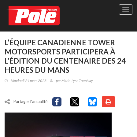
Site
officie
de
Pole-
Positi
Maga
L’ÉQUIPE CANADIENNE TOWER
-
MOTORSPORTS PARTICIPERA À
Le
seul
L’ÉDITION DU CENTENAIRE DES 24
maga
HEURES DU MANS
québé
de
Vendredi 24 mars 2023
par
Marie-Lyse Tremblay
sport
autom
Partagez l'actualité