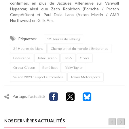
confirmés, en plus de Jacques Villeneuve sur Vanwall
Hypercar, ainsi que Zach Robichon (Porsche / Proton
Compétition) et Paul Dalla Lana (Aston Martin / AMR
Northwest) en GTE Am.
Étiquettes:
12 Heures de Sebring
24 Heures du Mans
Championnat du monde d’Endurance
Endurance
John Farano
LMP2
Oreca
Oreca-Gibson
René Rast
Ricky Taylor
Saison 2023 de sport automobile
Tower Motorsports
Partagez l'actualité
NOS DERNIÈRES ACTUALITÉS