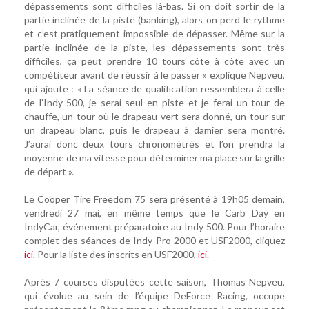
dépassements sont difficiles là-bas. Si on doit sortir de la
partie inclinée de la piste (banking), alors on perd le rythme
et c’est pratiquement impossible de dépasser. Même sur la
partie inclinée de la piste, les dépassements sont très
difficiles, ça peut prendre 10 tours côte à côte avec un
compétiteur avant de réussir à le passer » explique Nepveu,
qui ajoute : « La séance de qualification ressemblera à celle
de l’Indy 500, je serai seul en piste et je ferai un tour de
chauffe, un tour où le drapeau vert sera donné, un tour sur
un drapeau blanc, puis le drapeau à damier sera montré.
J’aurai donc deux tours chronométrés et l’on prendra la
moyenne de ma vitesse pour déterminer ma place sur la grille
de départ ».
Le Cooper Tire Freedom 75 sera présenté à 19h05 demain,
vendredi 27 mai, en même temps que le Carb Day en
IndyCar, événement préparatoire au Indy 500. Pour l’horaire
complet des séances de Indy Pro 2000 et USF2000, cliquez
ici
. Pour la liste des inscrits en USF2000,
ici
.
Après 7 courses disputées cette saison, Thomas Nepveu,
qui évolue au sein de l’équipe DeForce Racing, occupe