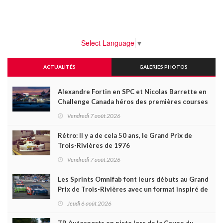
Select Language
▼
ACTUALITÉS
GALERIES PHOTOS
Alexandre Fortin en SPC et Nicolas Barrette en
Challenge Canada héros des premières courses
du week-end au GP3R
Vendredi 7 août 2026
Rétro: Il y a de cela 50 ans, le Grand Prix de
Trois-Rivières de 1976
Vendredi 7 août 2026
Les Sprints Omnifab font leurs débuts au Grand
Prix de Trois-Rivières avec un format inspiré de
Daytona
Jeudi 6 août 2026
TB Autosports en piste lors de la Coupe du