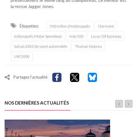
présentement le 8ème rang au championnat. Le meneur est
la recrue Jagger Jones.
Étiquettes:
500 milles d'Indianapolis
Clermont
Indianapolis Motor Speedway
Indy 500
Lucas Oil Raceway
Saison 2022 de sport automobile
Thomas Nepveu
USF2000
Partagez l'actualité
NOS DERNIÈRES ACTUALITÉS