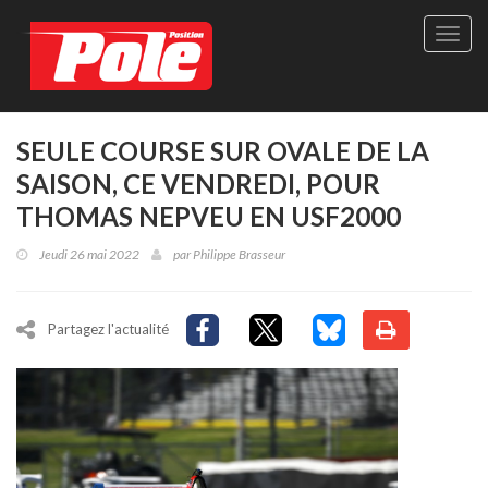
Site
officie
de
Pole-
Positi
Maga
SEULE COURSE SUR OVALE DE LA
-
SAISON, CE VENDREDI, POUR
Le
seul
THOMAS NEPVEU EN USF2000
maga
québé
Jeudi 26 mai 2022
par
Philippe Brasseur
de
sport
autom
Partagez l'actualité