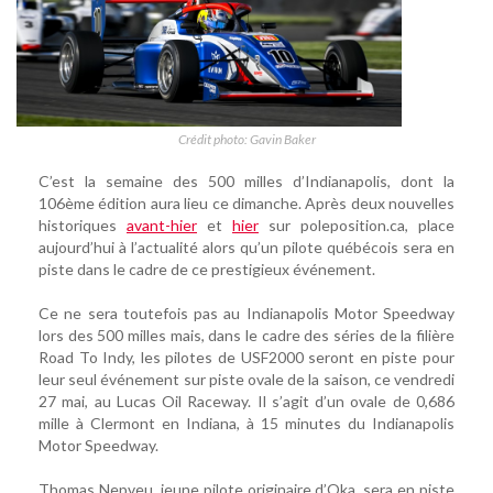
Crédit photo: Gavin Baker
C’est la semaine des 500 milles d’Indianapolis, dont la
106ème édition aura lieu ce dimanche. Après deux nouvelles
historiques
avant-hier
et
hier
sur poleposition.ca, place
aujourd’hui à l’actualité alors qu’un pilote québécois sera en
piste dans le cadre de ce prestigieux événement.
Ce ne sera toutefois pas au Indianapolis Motor Speedway
lors des 500 milles mais, dans le cadre des séries de la filière
Road To Indy, les pilotes de USF2000 seront en piste pour
leur seul événement sur piste ovale de la saison, ce vendredi
27 mai, au Lucas Oil Raceway. Il s’agit d’un ovale de 0,686
mille à Clermont en Indiana, à 15 minutes du Indianapolis
Motor Speedway.
Thomas Nepveu, jeune pilote originaire d’Oka, sera en piste