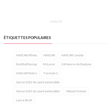
PUBLICITÉ
ÉTIQUETTES POPULAIRES
NASCAR Xfinity
NASCAR
NASCAR Canada
Red Bull Racing
McLaren
24 Heures de Daytona
NASCAR Pinty's
Formule 1
Saison 2022 de sport automobile
Saison 2025 de sport automobile
Mikael Grenier
Lance Stroll