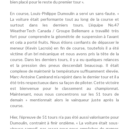
bien placé pour le reste du premier tour ».
En course, Louis-Philippe Dumoulin a servi un sans-faute. «
La voiture était performante tout au long de la course et
surtout dans les derniers tours. L’équipe No.47
WeatherTech Canada / Groupe Bellemare a travaillé très
fort pour comprendre la géométrie de suspension à l’avant
et cela a porté fruits. Nous étions confiants de dépasser le
meneur (Kevin Lacroix) en fin de course, toutefois il a été
victime d’un bri mécanique et nous avons pris la tête de la
course. Dans les derniers tours, il y a eu quelques relances
et la pression des pneus descendait beaucoup. Il était
complexe de maintenir la température suffisamment élevée.
Marc-Antoine Camirand m’a rejoint dans le dernier tour et il a
été très respectueux dans sa façon de piloter. Cette victoire
est bienvenue pour le classement au championnat.
Maintenant, nous nous concentrons sur les 51 tours de
demain » mentionnait alors le vainqueur juste après la
course.
Hier, l’épreuve de 51 tours n’a pas été aussi valorisante pour
Dumoulin, contraint à finir onzième. « La voiture était sous-
vireuse samedi, pas assez pour nous empêcher de gagner,