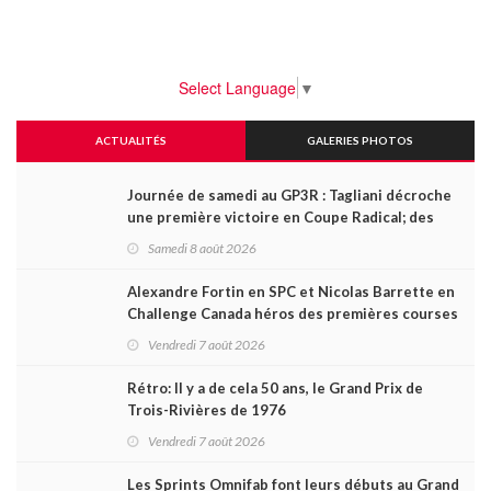
Select Language
▼
ACTUALITÉS
GALERIES PHOTOS
Journée de samedi au GP3R : Tagliani décroche
une première victoire en Coupe Radical; des
courses très disputées dans toutes les séries
Samedi 8 août 2026
Alexandre Fortin en SPC et Nicolas Barrette en
Challenge Canada héros des premières courses
du week-end au GP3R
Vendredi 7 août 2026
Rétro: Il y a de cela 50 ans, le Grand Prix de
Trois-Rivières de 1976
Vendredi 7 août 2026
Les Sprints Omnifab font leurs débuts au Grand