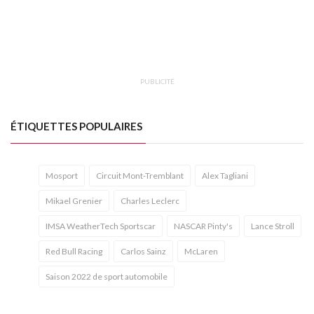
PUBLICITÉ
ÉTIQUETTES POPULAIRES
Mosport
Circuit Mont-Tremblant
Alex Tagliani
Mikael Grenier
Charles Leclerc
IMSA WeatherTech Sportscar
NASCAR Pinty's
Lance Stroll
Red Bull Racing
Carlos Sainz
McLaren
Saison 2022 de sport automobile