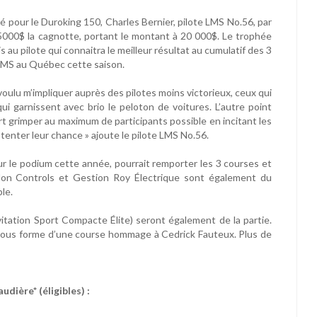
 pour le Duroking 150, Charles Bernier, pilote LMS No.56, par
e 5000$ la cagnotte, portant le montant à 20 000$. Le trophée
au pilote qui connaitra le meilleur résultat au cumulatif des 3
 LMS au Québec cette saison.
 voulu m’impliquer auprès des pilotes moins victorieux, ceux qui
garnissent avec brio le peloton de voitures. L’autre point
art grimper au maximum de participants possible en incitant les
 tenter leur chance » ajoute le pilote LMS No.56.
sur le podium cette année, pourrait remporter les 3 courses et
olon Controls et Gestion Roy Électrique sont également du
le.
vitation Sport Compacte Élite) seront également de la partie.
e sous forme d’une course hommage à Cedrick Fauteux. Plus de
ière* (éligibles) :