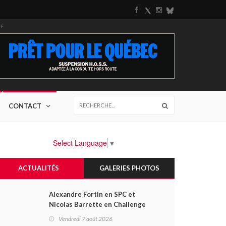
TÉ
CONTACT
Select Language
▼
ACTUALITÉS
GALERIES PHOTOS
Alexandre Fortin en SPC et
Nicolas Barrette en Challenge
Canada héros des premières
Vendredi 7 août 2026
courses du week-end au GP3R