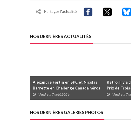
Partagez l'actualité
NOS DERNIÈRES ACTUALITÉS
Alexandre Fortin en SPC et Nicolas
Rétro: Il y a 
Barrette en Challenge Canada héros
Prix de Troi
des premières courses du week-end
Vendredi 7 août 2026
Vendredi 7 
au GP3R
NOS DERNIÈRES GALERIES PHOTOS