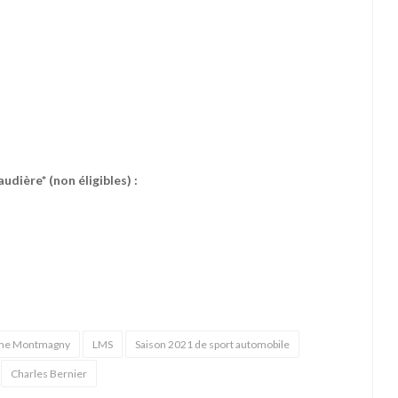
ière* (non éligibles) :
me Montmagny
LMS
Saison 2021 de sport automobile
Charles Bernier