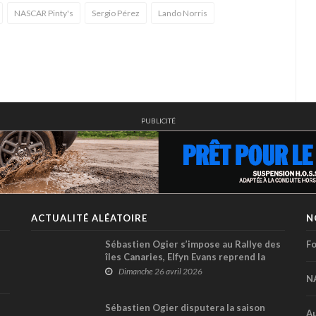
NASCAR Pinty's
Sergio Pérez
Lando Norris
PUBLICITÉ
ACTUALITÉ ALÉATOIRE
N
Sébastien Ogier s’impose au Rallye des
Fo
îles Canaries, Elfyn Evans reprend la
tête du championnat du monde
Dimanche 26 avril 2026
N
Sébastien Ogier disputera la saison
Au