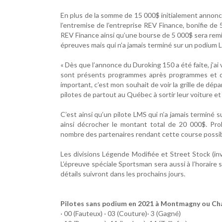
En plus de la somme de 15 000$ initialement annoncé
l’entremise de l’entreprise REV Finance, bonifie d
REV Finance ainsi qu’une bourse de 5 000$ sera remis 
épreuves mais qui n’a jamais terminé sur un podium
« Dès que l’annonce du Duroking 150 a été faite, j’ai
sont présents programmes après programmes et qui 
important, c’est mon souhait de voir la grille de dép
pilotes de partout au Québec à sortir leur voiture et
C’est ainsi qu’un pilote LMS qui n’a jamais terminé 
ainsi décrocher le montant total de 20 000$. Pr
nombre des partenaires rendant cette course possib
Les divisions Légende Modifiée et Street Stock (in
L’épreuve spéciale Sportsman sera aussi à l’horair
détails suivront dans les prochains jours.
Pilotes sans podium en 2021 à Montmagny ou Chaud
· 00 (Fauteux) · 03 (Couture)· 3 (Gagné)