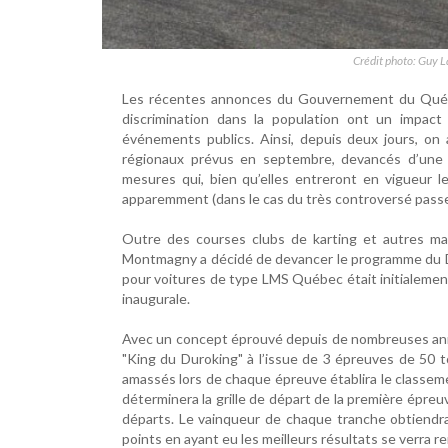
Crédit photo: Guy 
Les récentes annonces du Gouvernement du Québe
discrimination dans la population ont un impact
événements publics. Ainsi, depuis deux jours, o
régionaux prévus en septembre, devancés d’une 
mesures qui, bien qu’elles entreront en vigueur 
apparemment (dans le cas du très controversé passep
Outre des courses clubs de karting et autres mani
Montmagny a décidé de devancer le programme du D
pour voitures de type LMS Québec était initialemen
inaugurale.
Avec un concept éprouvé depuis de nombreuses ann
"King du Duroking" à l’issue de 3 épreuves de 50 
amassés lors de chaque épreuve établira le classeme
déterminera la grille de départ de la première épreu
départs. Le vainqueur de chaque tranche obtiendr
points en ayant eu les meilleurs résultats se verra r