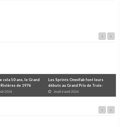
de cela 50 ans, le Grand
Les Sprints Omnifab font leurs
TB 
s-Rivières de 1976
débuts au Grand Prix de Trois-
Cou
Rivières avec un format inspiré de
Tro
août 2026
Jeudi 6 août 2026
J
Daytona