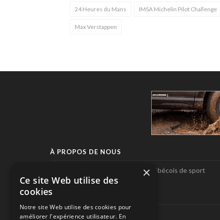
24 Heures du Mans
IMSA Michelin Pilot Challenge
Max Verstappen
À PROPOS DE NOUS
×
Pole-Position, le seul magazine québécois de sport
Ce site Web utilise des
automobile.
cookies
SUIVEZ-NOUS
Notre site Web utilise des cookies pour
améliorer l'expérience utilisateur. En