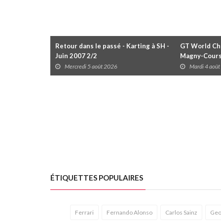
Retour dans le passé - Karting à SH -
GT World Cha
Juin 2007 2/2
Magny-Cour
Mercredi 5 août 2026
Mardi 4 aoû
ÉTIQUETTES POPULAIRES
Ferrari
Fernando Alonso
Carlos Sainz
Geo