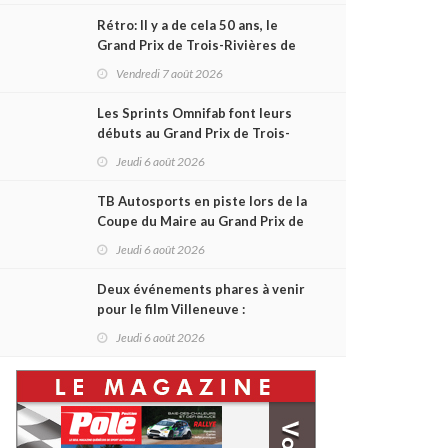
Rétro: Il y a de cela 50 ans, le
Grand Prix de Trois-Rivières de
1976
Vendredi 7 août 2026
Les Sprints Omnifab font leurs
débuts au Grand Prix de Trois-
Rivières avec un format inspiré
Jeudi 6 août 2026
de Daytona
TB Autosports en piste lors de la
Coupe du Maire au Grand Prix de
Trois-Rivières
Jeudi 6 août 2026
Deux événements phares à venir
pour le film Villeneuve :
L'ascension d'une légende (+
Jeudi 6 août 2026
vidéo)