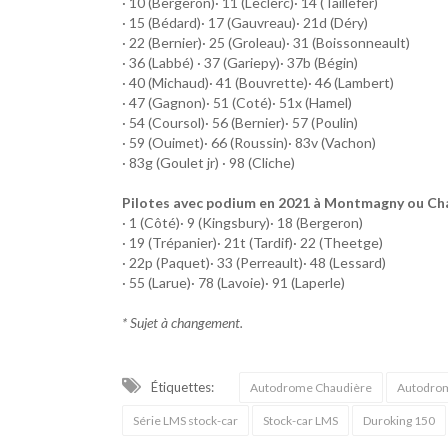
· 10 (Bergeron)· 11 (Leclerc)· 14 (Taillefer)
· 15 (Bédard)· 17 (Gauvreau)· 21d (Déry)
· 22 (Bernier)· 25 (Groleau)· 31 (Boissonneault)
· 36 (Labbé) · 37 (Gariepy)· 37b (Bégin)
· 40 (Michaud)· 41 (Bouvrette)· 46 (Lambert)
· 47 (Gagnon)· 51 (Coté)· 51x (Hamel)
· 54 (Coursol)· 56 (Bernier)· 57 (Poulin)
· 59 (Ouimet)· 66 (Roussin)· 83v (Vachon)
· 83g (Goulet jr) · 98 (Cliche)
Pilotes avec podium en 2021 à Montmagny ou Chaud
· 1 (Côté)· 9 (Kingsbury)· 18 (Bergeron)
· 19 (Trépanier)· 21t (Tardif)· 22 (Theetge)
· 22p (Paquet)· 33 (Perreault)· 48 (Lessard)
· 55 (Larue)· 78 (Lavoie)· 91 (Laperle)
* Sujet à changement.
Étiquettes:
Autodrome Chaudière
Autodro
Série LMS stock-car
Stock-car LMS
Duroking 150