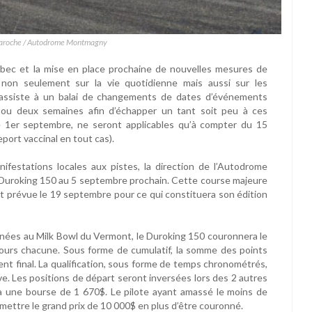
Laroche / Autodrome Montmagny
c et la mise en place prochaine de nouvelles mesures de
 non seulement sur la vie quotidienne mais aussi sur les
n assiste à un balai de changements de dates d’événements
ou deux semaines afin d’échapper un tant soit peu à ces
le 1er septembre, ne seront applicables qu’à compter du 15
ort vaccinal en tout cas).
festations locales aux pistes, la direction de l’Autodrome
uroking 150 au 5 septembre prochain. Cette course majeure
t prévue le 19 septembre pour ce qui constituera son édition
ées au Milk Bowl du Vermont, le Duroking 150 couronnera le
tours chacune. Sous forme de cumulatif, la somme des points
nt final. La qualification, sous forme de temps chronométrés,
ve. Les positions de départ seront inversées lors des 2 autres
a une bourse de 1 670$. Le pilote ayant amassé le moins de
emettre le grand prix de 10 000$ en plus d’être couronné.