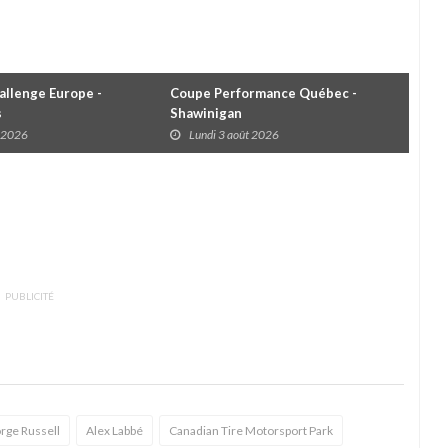
llenge Europe -
Coupe Performance Québec -
WRC
s
Shawinigan
Éta
t 2026
Lundi 3 août 2026
D
PUBLICITÉ
rge Russell
Alex Labbé
Canadian Tire Motorsport Park