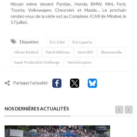
Nissan mène devant Pontiac, Honda, BMW, Mini, Ford,
Toyota, Volkswagen, Chevrolet et Mazda… Le prochain
rendez-vous de la série est au Complexe ICAR de Mirabel, le
17 juillet.
Étiquettes:
Éric Côté
Éric Laporte
Olivier Bédard
Patrik Wittmer
Série SPC
Shannonville
Super Production Challenge
Yannick Lupien
Partagez l'actualité
NOS DERNIÈRES ACTUALITÉS