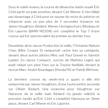
Sous le soleil revenu, la course de dimanche matin voyait Éric
Côté partir en pole position, devant Carl Wener. Il n’en fallait
pas davantage à Côté pour se sauver du reste du peloton et
s’imposer avec un peu plus de 2 secondes d’avance sur
James Houghton. Bédard, Wener, Hochgeschurz, Bilodeau et
Éric Laporte (BMW M235iR) ont complété le Top 7 d’une
course qui fut spectaculaire du premier au dernier tour.
Deuxième de la classe Production la veille, l’Ontarien Nelson
Chan (Mini Cooper S) remportait cette fois sa catégorie,
devant deux autres pilotes Mini, soit Paul Gravel et Yannick
Lupien. En classe Compact, succès de Mathieu Legris qui
avait relayé son père Yves sur la Toyota familiale, devant la
recrue Marc-André Bourdages (Honda Fit) et Patrik Wittmer.
La dernière course du week-end a quant à elle été
remportée par James Houghton, d’une toute petite seconde
sur Olivier Bédard. Une revanche pour Houghton sur
l’épreuve de la veille mais Bédard n’a jamais relâché la
pression tandis qu’Éric Côté a complété l’épreuve en 3ème
place, devant Carl Wener et Éric Laporte.