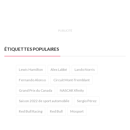
PUBLICITÉ
ÉTIQUETTES POPULAIRES
Lewis Hamilton
Alex Labbé
Lando Norris
Fernando Alonso
Circuit Mont-Tremblant
Grand Prix du Canada
NASCAR Xfinity
Saison 2022 de sport automobile
Sergio Pérez
Red Bull Racing
Red Bull
Mosport