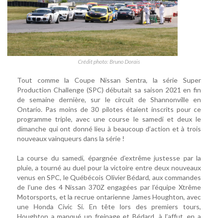
Crédit photo: Bruno Dorais
Tout comme la Coupe Nissan Sentra, la série Super
Production Challenge (SPC) débutait sa saison 2021 en fin
de semaine dernière, sur le circuit de Shannonville en
Ontario. Pas moins de 30 pilotes étaient inscrits pour ce
programme triple, avec une course le samedi et deux le
dimanche qui ont donné lieu à beaucoup d’action et à trois
nouveaux vainqueurs dans la série !
La course du samedi, épargnée d’extrême justesse par la
pluie, a tourné au duel pour la victoire entre deux nouveaux
venus en SPC, le Québécois Olivier Bédard, aux commandes
de l’une des 4 Nissan 370Z engagées par l’équipe Xtrême
Motorsports, et la recrue ontarienne James Houghton, avec
une Honda Civic Si. En tête lors des premiers tours,
Houghton a manqué un freinage et Bédard, à l’affut, en a