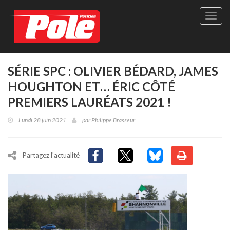
Site
officie
de
Pole-
Positi
Maga
SÉRIE SPC : OLIVIER BÉDARD, JAMES
-
HOUGHTON ET… ÉRIC CÔTÉ
Le
seul
PREMIERS LAURÉATS 2021 !
maga
québé
Lundi 28 juin 2021
par
Philippe Brasseur
de
sport
autom
Partagez l'actualité