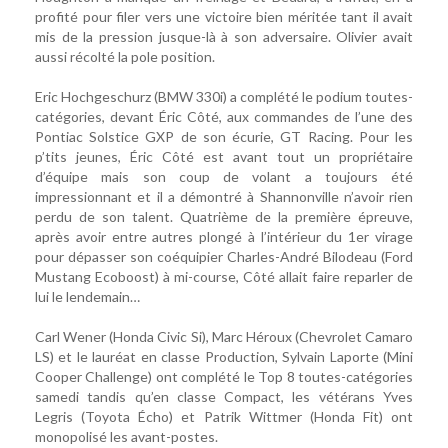
profité pour filer vers une victoire bien méritée tant il avait
mis de la pression jusque-là à son adversaire. Olivier avait
aussi récolté la pole position.
Eric Hochgeschurz (BMW 330i) a complété le podium toutes-
catégories, devant Éric Côté, aux commandes de l’une des
Pontiac Solstice GXP de son écurie, GT Racing. Pour les
p’tits jeunes, Éric Côté est avant tout un propriétaire
d’équipe mais son coup de volant a toujours été
impressionnant et il a démontré à Shannonville n’avoir rien
perdu de son talent. Quatrième de la première épreuve,
après avoir entre autres plongé à l’intérieur du 1er virage
pour dépasser son coéquipier Charles-André Bilodeau (Ford
Mustang Ecoboost) à mi-course, Côté allait faire reparler de
lui le lendemain…
Carl Wener (Honda Civic Si), Marc Héroux (Chevrolet Camaro
LS) et le lauréat en classe Production, Sylvain Laporte (Mini
Cooper Challenge) ont complété le Top 8 toutes-catégories
samedi tandis qu’en classe Compact, les vétérans Yves
Legris (Toyota Écho) et Patrik Wittmer (Honda Fit) ont
monopolisé les avant-postes.