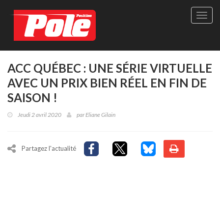
Site
officie
de
Pole-
Positi
Maga
ACC QUÉBEC : UNE SÉRIE VIRTUELLE
-
AVEC UN PRIX BIEN RÉEL EN FIN DE
Le
seul
SAISON !
maga
québé
Jeudi 2 avril 2020
par
Eliane Gilain
de
sport
autom
Partagez l'actualité