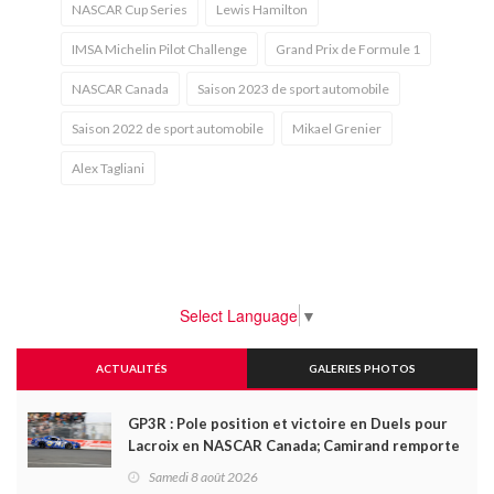
NASCAR Cup Series
Lewis Hamilton
IMSA Michelin Pilot Challenge
Grand Prix de Formule 1
NASCAR Canada
Saison 2023 de sport automobile
Saison 2022 de sport automobile
Mikael Grenier
Alex Tagliani
Select Language
▼
ACTUALITÉS
GALERIES PHOTOS
GP3R : Pole position et victoire en Duels pour
Lacroix en NASCAR Canada; Camirand remporte
l'autre Duels
Samedi 8 août 2026