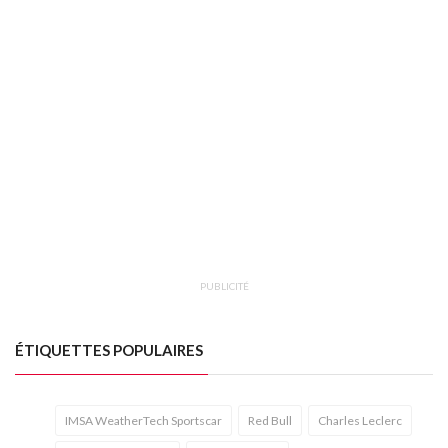
PUBLICITÉ
ÉTIQUETTES POPULAIRES
IMSA WeatherTech Sportscar
Red Bull
Charles Leclerc