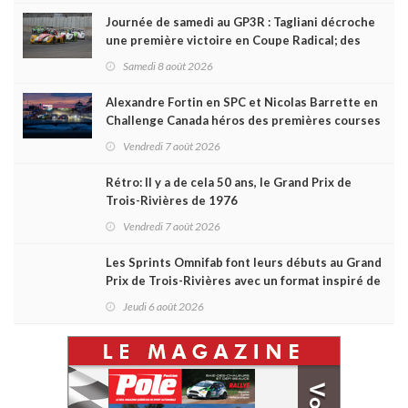
Journée de samedi au GP3R : Tagliani décroche
une première victoire en Coupe Radical; des
courses très disputées dans toutes les séries
Samedi 8 août 2026
Alexandre Fortin en SPC et Nicolas Barrette en
Challenge Canada héros des premières courses
du week-end au GP3R
Vendredi 7 août 2026
Rétro: Il y a de cela 50 ans, le Grand Prix de
Trois-Rivières de 1976
Vendredi 7 août 2026
Les Sprints Omnifab font leurs débuts au Grand
Prix de Trois-Rivières avec un format inspiré de
Daytona
Jeudi 6 août 2026