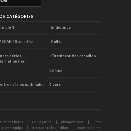
OS CATÉGORIES
rmule 1
Endurance
ASCAR / Stock-Car
Rallye
tres séries
Circuit routier canadien
ternationales
Karting
Autres séries nationales
Divers
alleries Photos
Le Magazine
Abonnez-Vous
Liens
Notre équipe
4 Heures Pole-Position
Nous rejoindre