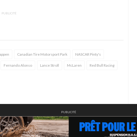
PUBLICITÉ
appen
Canadian Tire Motorsport Park
NASCAR Pinty's
Fernando Alonso
Lance Stroll
McLaren
Red Bull Racing
PUBLICITÉ