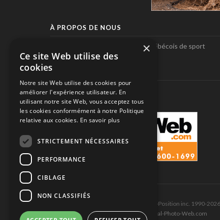
À PROPOS DE NOUS
×
Pole-Position, le seul magazine québécois de sport
Ce site Web utilise des
automobile.
cookies
SUIVEZ-NOUS
Notre site Web utilise des cookies pour
améliorer l'expérience utilisateur. En
utilisant notre site Web, vous acceptez tous
les cookies conformément à notre Politique
relative aux cookies.
En savoir plus
STRICTEMENT NÉCESSAIRES
PERFORMANCE
CIBLAGE
NON CLASSIFIÉS
Tous droits réservés © Les Éditions Pole-Position inc. 1990-202
Ce site est produit et hébergé par Montréal-Photo-Web.com