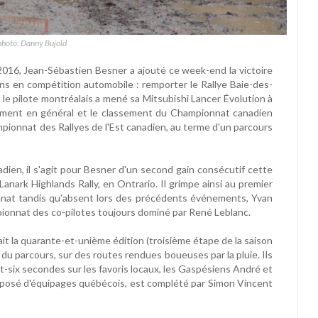
photo: Danny Bujold
016, Jean-Sébastien Besner a ajouté ce week-end la victoire
ans en compétition automobile : remporter le Rallye Baie-des-
 le pilote montréalais a mené sa Mitsubishi Lancer Évolution à
énement en général et le classement du Championnat canadien
pionnat des Rallyes de l'Est canadien, au terme d'un parcours
dien, il s'agit pour Besner d'un second gain consécutif cette
 Lanark Highlands Rally, en Ontrario. Il grimpe ainsi au premier
nat tandis qu'absent lors des précédents événements, Yvan
pionnat des co-pilotes toujours dominé par René Leblanc.
it la quarante-et-unième édition (troisième étape de la saison
u parcours, sur des routes rendues boueuses par la pluie. Ils
t-six secondes sur les favoris locaux, les Gaspésiens André et
posé d'équipages québécois, est complété par Simon Vincent