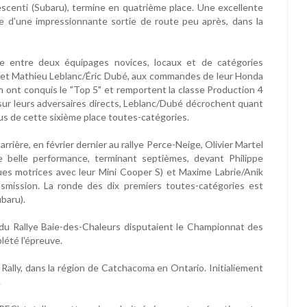
Crescenti (Subaru), termine en quatrième place. Une excellente
 d'une impressionnante sortie de route peu après, dans la
tte entre deux équipages novices, locaux et de catégories
 et Mathieu Leblanc/Éric Dubé, aux commandes de leur Honda
n ont conquis le "Top 5" et remportent la classe Production 4
ur leurs adversaires directs, Leblanc/Dubé décrochent quant
us de cette sixième place toutes-catégories.
rrière, en février dernier au rallye Perce-Neige, Olivier Martel
e belle performance, terminant septièmes, devant Philippe
s motrices avec leur Mini Cooper S) et Maxime Labrie/Anik
nsmission. La ronde des dix premiers toutes-catégories est
baru).
 du Rallye Baie-des-Chaleurs disputaient le Championnat des
lété l'épreuve.
Rally, dans la région de Catchacoma en Ontario. Initialiement
.