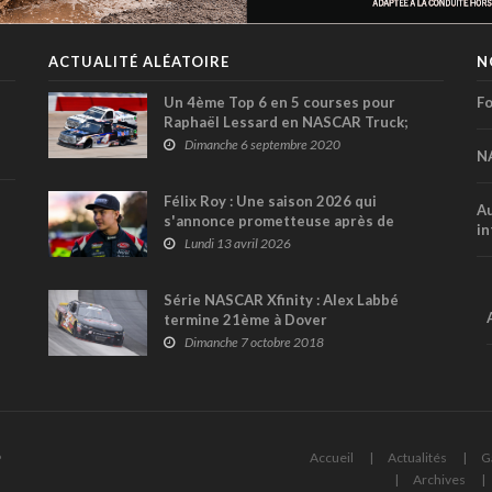
ACTUALITÉ ALÉATOIRE
N
Un 4ème Top 6 en 5 courses pour
Fo
Raphaël Lessard en NASCAR Truck;
Kevin Harvick lauréat en série Cup (+
Dimanche 6 septembre 2020
N
vidéo)
Félix Roy : Une saison 2026 qui
Au
s'annonce prometteuse après de
in
multipes titres en 2025
Lundi 13 avril 2026
Série NASCAR Xfinity : Alex Labbé
termine 21ème à Dover
Dimanche 7 octobre 2018
6
Accueil
Actualités
G
Archives