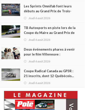
Les Sprints Omnifab font leurs
débuts au Grand Prix de Trois-
Rivières avec un format inspiré
Jeudi 6 août 2026
de Daytona
TB Autosports en piste lors de la
Coupe du Maire au Grand Prix de
Trois-Rivières
Jeudi 6 août 2026
Deux événements phares à venir
pour le film Villeneuve :
L'ascension d'une légende (+
Jeudi 6 août 2026
vidéo)
Coupe Radical Canada au GP3R :
21 inscrits, dont 12 Québécois...
et un premier gain d'Antoine
Jeudi 6 août 2026
Sénéchal dans la série ?