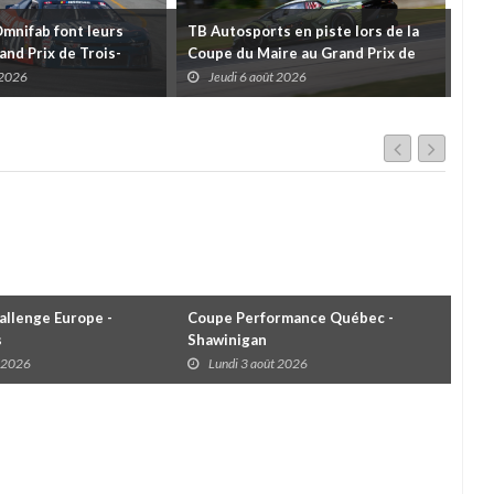
Omnifab font leurs
TB Autosports en piste lors de la
Deu
and Prix de Trois-
Coupe du Maire au Grand Prix de
pour
 un format inspiré de
Trois-Rivières
d'u
 2026
Jeudi 6 août 2026
J
llenge Europe -
Coupe Performance Québec -
WRC
s
Shawinigan
Éta
t 2026
Lundi 3 août 2026
D