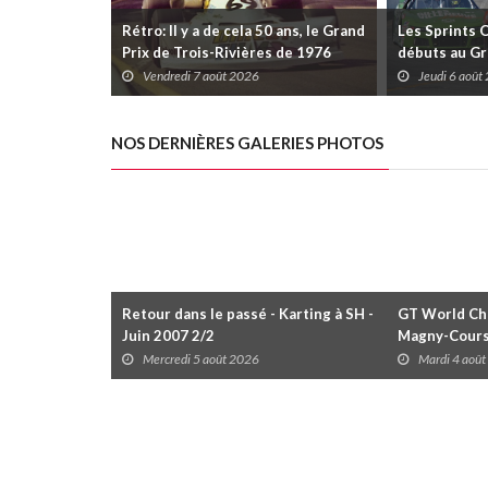
Rétro: Il y a de cela 50 ans, le Grand
Les Sprints 
Prix de Trois-Rivières de 1976
débuts au Gr
Rivières avec
Vendredi 7 août 2026
Jeudi 6 août
Daytona
NOS DERNIÈRES GALERIES PHOTOS
Retour dans le passé - Karting à SH -
GT World Cha
Juin 2007 2/2
Magny-Cour
Mercredi 5 août 2026
Mardi 4 aoû