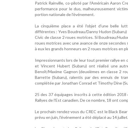
Patrick Rainville, co-piloté par l'Américain Aaron 
performance pour le duo, malheureusement victime
portion nationale de l'événement.
La cinquième place a été l'objet d'une belle lu
différentes : Yves Boudreau/Danny Hudon (Subaru)
Civic de classe 2 roues motrices. Si Boudreau/Hudo
roues motrices avec une avance de onze secondes s
à eux les grands honneurs en 2 roues motrices en pl
Impressionnants lors de leur tout premier rallye en ca
et Vincent Hubert (Subaru) ont réalisé une autr
Benoît/Maxime Gagnon (deuxièmes en classe 2 roue
Barrette (Subaru), ralentis par des ennuis de tra
complétée par Jonathan Conrad et Timothy Dine (Su
25 des 37 équipages inscrits à cette édition 2018
Rallyes de l'Est canadien. De ce nombre, 18 ont comp
Le prochain rendez-vous du CREC est le Black Bear 
prévu en juin, l'événement a été déplacé au 14 juillet