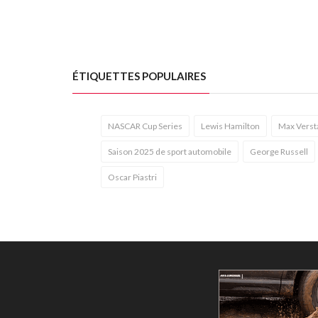
ÉTIQUETTES POPULAIRES
NASCAR Cup Series
Lewis Hamilton
Max Verst
Saison 2025 de sport automobile
George Russell
Oscar Piastri